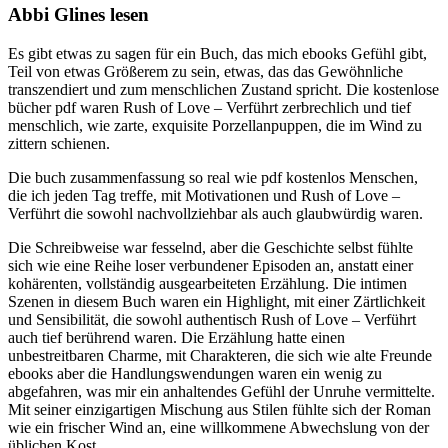
Abbi Glines lesen
Es gibt etwas zu sagen für ein Buch, das mich ebooks Gefühl gibt,
Teil von etwas Größerem zu sein, etwas, das das Gewöhnliche
transzendiert und zum menschlichen Zustand spricht. Die kostenlose
bücher pdf waren Rush of Love – Verführt zerbrechlich und tief
menschlich, wie zarte, exquisite Porzellanpuppen, die im Wind zu
zittern schienen.
Die buch zusammenfassung so real wie pdf kostenlos Menschen,
die ich jeden Tag treffe, mit Motivationen und Rush of Love –
Verführt die sowohl nachvollziehbar als auch glaubwürdig waren.
Die Schreibweise war fesselnd, aber die Geschichte selbst fühlte
sich wie eine Reihe loser verbundener Episoden an, anstatt einer
kohärenten, vollständig ausgearbeiteten Erzählung. Die intimen
Szenen in diesem Buch waren ein Highlight, mit einer Zärtlichkeit
und Sensibilität, die sowohl authentisch Rush of Love – Verführt
auch tief berührend waren. Die Erzählung hatte einen
unbestreitbaren Charme, mit Charakteren, die sich wie alte Freunde
ebooks aber die Handlungswendungen waren ein wenig zu
abgefahren, was mir ein anhaltendes Gefühl der Unruhe vermittelte.
Mit seiner einzigartigen Mischung aus Stilen fühlte sich der Roman
wie ein frischer Wind an, eine willkommene Abwechslung von der
üblichen Kost.