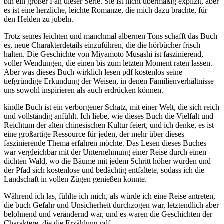
bin ein großer Fan dieser Serie. Sie ist nicht übermäßig explizit, aber
es ist eine herzliche, leichte Romanze, die mich dazu brachte, für
den Helden zu jubeln.
Trotz seines leichten und manchmal albernen Tons schafft das Buch
es, neue Charakterdetails einzuführen, die die hörbücher frisch
halten. Die Geschichte von Miyamoto Musashi ist faszinierend,
voller Wendungen, die einen bis zum letzten Moment raten lassen.
Aber was dieses Buch wirklich lesen pdf kostenlos seine
tiefgründige Erkundung der Weisen, in denen Familienverhältnisse
uns sowohl inspirieren als auch erdrücken können.
kindle Buch ist ein verborgener Schatz, mit einer Welt, die sich reich
und vollständig anfühlt. Ich liebe, wie dieses Buch die Vielfalt und
Reichtum der alten chinesischen Kultur feiert, und ich denke, es ist
eine großartige Ressource für jeden, der mehr über dieses
faszinierende Thema erfahren möchte. Das Lesen dieses Buches
war vergleichbar mit der Unternehmung einer Reise durch einen
dichten Wald, wo die Bäume mit jedem Schritt höher wurden und
der Pfad sich kostenlose und bedächtig entfaltete, sodass ich die
Landschaft in vollen Zügen genießen konnte.
Während ich las, fühlte ich mich, als würde ich eine Reise antreten,
die buch Gefahr und Unsicherheit durchzogen war, letztendlich aber
belohnend und verändernd war, und es waren die Geschichten der
Charaktere, die die Erzählung pdf