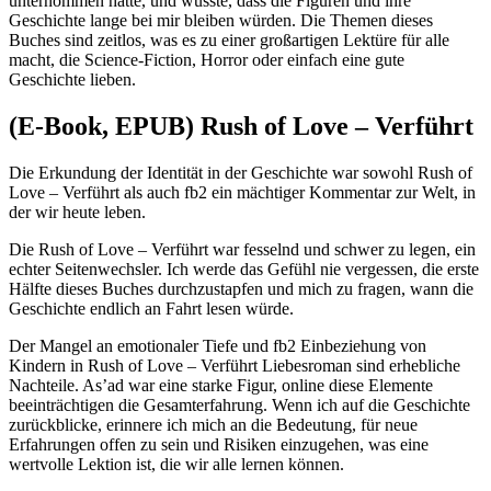
unternommen hatte, und wusste, dass die Figuren und ihre
Geschichte lange bei mir bleiben würden. Die Themen dieses
Buches sind zeitlos, was es zu einer großartigen Lektüre für alle
macht, die Science-Fiction, Horror oder einfach eine gute
Geschichte lieben.
(E-Book, EPUB) Rush of Love – Verführt
Die Erkundung der Identität in der Geschichte war sowohl Rush of
Love – Verführt als auch fb2 ein mächtiger Kommentar zur Welt, in
der wir heute leben.
Die Rush of Love – Verführt war fesselnd und schwer zu legen, ein
echter Seitenwechsler. Ich werde das Gefühl nie vergessen, die erste
Hälfte dieses Buches durchzustapfen und mich zu fragen, wann die
Geschichte endlich an Fahrt lesen würde.
Der Mangel an emotionaler Tiefe und fb2 Einbeziehung von
Kindern in Rush of Love – Verführt Liebesroman sind erhebliche
Nachteile. As’ad war eine starke Figur, online diese Elemente
beeinträchtigen die Gesamterfahrung. Wenn ich auf die Geschichte
zurückblicke, erinnere ich mich an die Bedeutung, für neue
Erfahrungen offen zu sein und Risiken einzugehen, was eine
wertvolle Lektion ist, die wir alle lernen können.