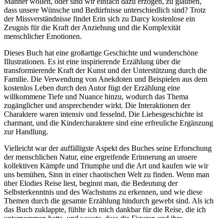
Männer wollen, oder sind wir einfach dazu erzogen, zu glauben,
dass unsere Wünsche und Bedürfnisse unterschiedlich sind? Trotz
der Missverständnisse findet Erin sich zu Darcy kostenlose ein
Zeugnis für die Kraft der Anziehung und die Komplexität
menschlicher Emotionen.
Dieses Buch hat eine großartige Geschichte und wunderschöne
Illustrationen. Es ist eine inspirierende Erzählung über die
transformierende Kraft der Kunst und der Unterstützung durch die
Familie. Die Verwendung von Anekdoten und Beispielen aus dem
kostenlos Leben durch den Autor fügt der Erzählung eine
willkommene Tiefe und Nuance hinzu, wodurch das Thema
zugänglicher und ansprechender wirkt. Die Interaktionen der
Charaktere waren intensiv und fesselnd. Die Liebesgeschichte ist
charmant, und die Kindercharaktere sind eine erfreuliche Ergänzung
zur Handlung.
Vielleicht war der auffälligste Aspekt des Buches seine Erforschung
der menschlichen Natur, eine ergreifende Erinnerung an unsere
kollektiven Kämpfe und Triumphe und die Art und kaufen wie wir
uns bemühen, Sinn in einer chaotischen Welt zu finden. Wenn man
über Elodies Reise liest, beginnt man, die Bedeutung der
Selbsterkenntnis und des Wachstums zu erkennen, und wie diese
Themen durch die gesamte Erzählung hindurch gewebt sind. Als ich
das Buch zuklappte, fühlte ich mich dankbar für die Reise, die ich