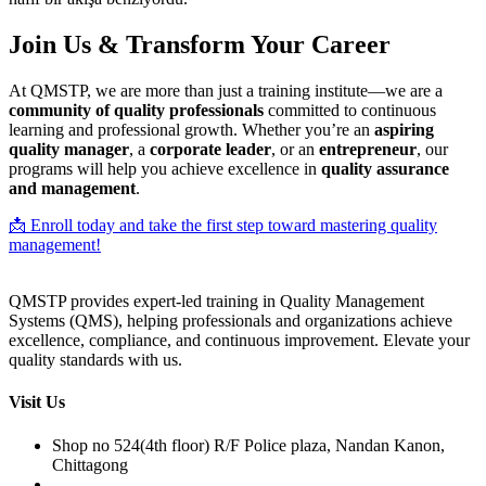
Join Us & Transform Your Career
At QMSTP, we are more than just a training institute—we are a
community of quality professionals
committed to continuous
learning and professional growth. Whether you’re an
aspiring
quality manager
, a
corporate leader
, or an
entrepreneur
, our
programs will help you achieve excellence in
quality assurance
and management
.
📩 Enroll today and take the first step toward mastering quality
management!
QMSTP provides expert-led training in Quality Management
Systems (QMS), helping professionals and organizations achieve
excellence, compliance, and continuous improvement. Elevate your
quality standards with us.
Visit Us
Shop no 524(4th floor) R/F Police plaza, Nandan Kanon,
Chittagong