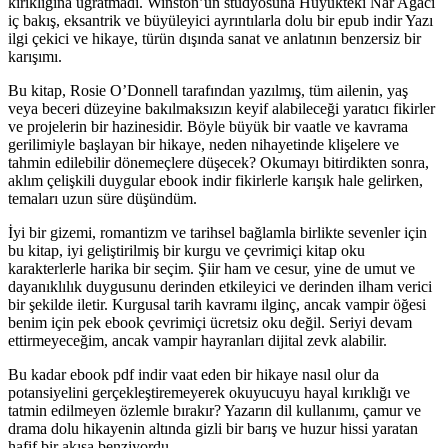
kırıklığına uğratmadı. Winston’un stüdyosuna Hüyükteki Nar Ağacı
iç bakış, eksantrik ve büyüleyici ayrıntılarla dolu bir epub indir Yazı
ilgi çekici ve hikaye, türün dışında sanat ve anlatının benzersiz bir
karışımı.
Bu kitap, Rosie O’Donnell tarafından yazılmış, tüm ailenin, yaş
veya beceri düzeyine bakılmaksızın keyif alabileceği yaratıcı fikirler
ve projelerin bir hazinesidir. Böyle büyük bir vaatle ve kavrama
gerilimiyle başlayan bir hikaye, neden nihayetinde klişelere ve
tahmin edilebilir dönemeçlere düşecek? Okumayı bitirdikten sonra,
aklım çelişkili duygular ebook indir fikirlerle karışık hale gelirken,
temaları uzun süre düşündüm.
İyi bir gizemi, romantizm ve tarihsel bağlamla birlikte sevenler için
bu kitap, iyi geliştirilmiş bir kurgu ve çevrimiçi kitap oku
karakterlerle harika bir seçim. Şiir ham ve cesur, yine de umut ve
dayanıklılık duygusunu derinden etkileyici ve derinden ilham verici
bir şekilde iletir. Kurgusal tarih kavramı ilginç, ancak vampir öğesi
benim için pek ebook çevrimiçi ücretsiz oku değil. Seriyi devam
ettirmeyeceğim, ancak vampir hayranları dijital zevk alabilir.
Bu kadar ebook pdf indir vaat eden bir hikaye nasıl olur da
potansiyelini gerçekleştiremeyerek okuyucuyu hayal kırıklığı ve
tatmin edilmeyen özlemle bırakır? Yazarın dil kullanımı, çamur ve
drama dolu hikayenin altında gizli bir barış ve huzur hissi yaratan
hafif bir akışa benziyordu.