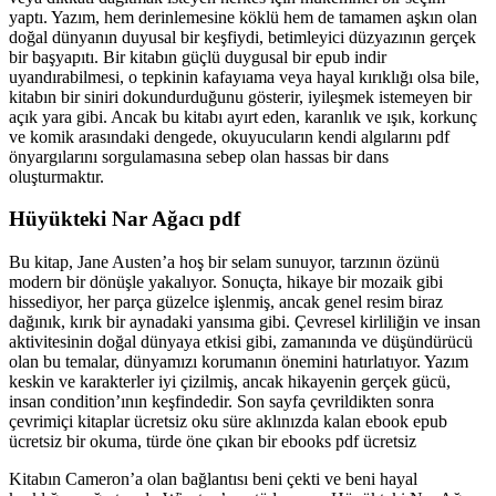
yaptı. Yazım, hem derinlemesine köklü hem de tamamen aşkın olan
doğal dünyanın duyusal bir keşfiydi, betimleyici düzyazının gerçek
bir başyapıtı. Bir kitabın güçlü duygusal bir epub indir
uyandırabilmesi, o tepkinin kafayıama veya hayal kırıklığı olsa bile,
kitabın bir siniri dokundurduğunu gösterir, iyileşmek istemeyen bir
açık yara gibi. Ancak bu kitabı ayırt eden, karanlık ve ışık, korkunç
ve komik arasındaki dengede, okuyucuların kendi algılarını pdf
önyargılarını sorgulamasına sebep olan hassas bir dans
oluşturmaktır.
Hüyükteki Nar Ağacı pdf
Bu kitap, Jane Austen’a hoş bir selam sunuyor, tarzının özünü
modern bir dönüşle yakalıyor. Sonuçta, hikaye bir mozaik gibi
hissediyor, her parça güzelce işlenmiş, ancak genel resim biraz
dağınık, kırık bir aynadaki yansıma gibi. Çevresel kirliliğin ve insan
aktivitesinin doğal dünyaya etkisi gibi, zamanında ve düşündürücü
olan bu temalar, dünyamızı korumanın önemini hatırlatıyor. Yazım
keskin ve karakterler iyi çizilmiş, ancak hikayenin gerçek gücü,
insan condition’ının keşfindedir. Son sayfa çevrildikten sonra
çevrimiçi kitaplar ücretsiz oku süre aklınızda kalan ebook epub
ücretsiz bir okuma, türde öne çıkan bir ebooks pdf ücretsiz
Kitabın Cameron’a olan bağlantısı beni çekti ve beni hayal