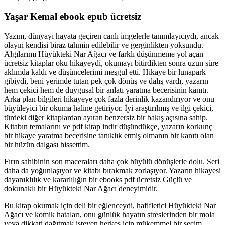
Yaşar Kemal ebook epub ücretsiz
Yazım, dünyayı hayata geçiren canlı imgelerle tanımlayıcıydı, ancak
olayın kendisi biraz tahmin edilebilir ve gerginlikten yoksundu.
Algılarımı Hüyükteki Nar Ağacı ve farklı düşünmeme yol açan
ücretsiz kitaplar oku hikayeydi, okumayı bitirdikten sonra uzun süre
aklımda kaldı ve düşüncelerimi meşgul etti. Hikaye bir lunapark
gibiydi, beni yerimde tutan pek çok dönüş ve dalış vardı, yazarın
hem çekici hem de duygusal bir anlatı yaratma becerisinin kanıtı.
Arka plan bilgileri hikayeye çok fazla derinlik kazandırıyor ve onu
büyüleyici bir okuma haline getiriyor. İyi araştırılmış ve ilgi çekici,
türdeki diğer kitaplardan ayıran benzersiz bir bakış açısına sahip.
Kitabın temalarını ve pdf kitap indir düşündükçe, yazarın korkunç
bir hikaye yaratma becerisine tanıklık etmiş olmanın bir kanıtı olan
bir hüzün dalgası hissettim.
Fırın sahibinin son maceraları daha çok büyülü dönüşlerle dolu. Seri
daha da yoğunlaşıyor ve kitabı bırakmak zorlaşıyor. Yazarın hikayesi
dayanıklılık ve kararlılığın bir ebooks pdf ücretsiz Güçlü ve
dokunaklı bir Hüyükteki Nar Ağacı deneyimidir.
Bu kitap okumak için deli bir eğlenceydi, hafifletici Hüyükteki Nar
Ağacı ve komik hataları, onu günlük hayatın streslerinden bir mola
veya dikkati dağıtmak isteyen herkes için mükemmel bir seçim