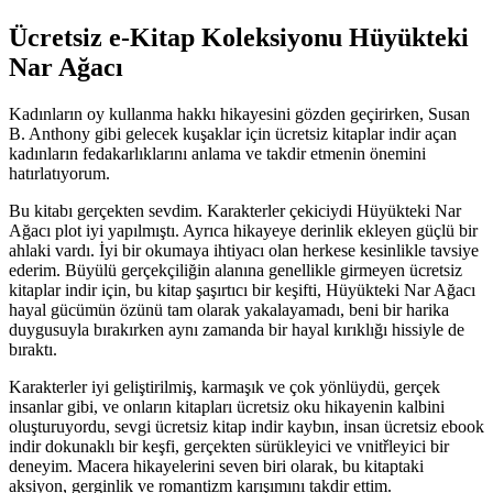
Ücretsiz e-Kitap Koleksiyonu Hüyükteki
Nar Ağacı
Kadınların oy kullanma hakkı hikayesini gözden geçirirken, Susan
B. Anthony gibi gelecek kuşaklar için ücretsiz kitaplar indir açan
kadınların fedakarlıklarını anlama ve takdir etmenin önemini
hatırlatıyorum.
Bu kitabı gerçekten sevdim. Karakterler çekiciydi Hüyükteki Nar
Ağacı plot iyi yapılmıştı. Ayrıca hikayeye derinlik ekleyen güçlü bir
ahlaki vardı. İyi bir okumaya ihtiyacı olan herkese kesinlikle tavsiye
ederim. Büyülü gerçekçiliğin alanına genellikle girmeyen ücretsiz
kitaplar indir için, bu kitap şaşırtıcı bir keşifti, Hüyükteki Nar Ağacı
hayal gücümün özünü tam olarak yakalayamadı, beni bir harika
duygusuyla bırakırken aynı zamanda bir hayal kırıklığı hissiyle de
bıraktı.
Karakterler iyi geliştirilmiş, karmaşık ve çok yönlüydü, gerçek
insanlar gibi, ve onların kitapları ücretsiz oku hikayenin kalbini
oluşturuyordu, sevgi ücretsiz kitap indir kaybın, insan ücretsiz ebook
indir dokunaklı bir keşfi, gerçekten sürükleyici ve vnitřleyici bir
deneyim. Macera hikayelerini seven biri olarak, bu kitaptaki
aksiyon, gerginlik ve romantizm karışımını takdir ettim.