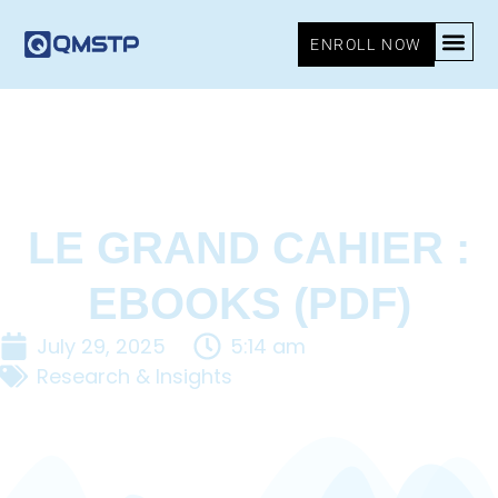
ENROLL NOW
LE GRAND CAHIER :
EBOOKS (PDF)
July 29, 2025
5:14 am
Research & Insights