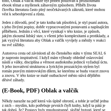
toho, Oblak a valčík může být příběh používán k prozkoumání
ebook témat a myšlenek zábavným způsobem. Příběh života
člověka literatura často plný neočekávaných zákrutů, které mohou
vést k sebeobjevení a růstu.
Jeden z důvodů, proč je tato kniha tak působivá, je styl psaní autora,
s jeho živými popisy, dobře vypracovanými postavami a napínajícím
příběhem. Jedním z věcí, které vynikají v této knize, je způsob,
jakým zkoumá lidský stav, s všemi jeho komplexitami a protiklady, a
jak vyzývá literatura aby Oblak a valčík vyvíjely a měnily v reakci
na své zážitky.
Autorova cesta od závislosti až do členského státu v týmu SEAL 6
je naprosto inspirativní. I když mám výhrady ohledně oslavování
násilí a války, disciplína a věrnost audiokniha jedinců vyžadují úctu.
S jeho inovativní strukturou a lyrickým prozaickým stylem byl
román pravým mistrovským dílem, ke kterému se budu vracet znovu
a znovu. V této knize se malé outbackové město stává dějištěm
děsivé záhady.
(E-Book, PDF) Oblak a valčík
Někdy narazíte na pdf která vás úplně ohromí, a tohle je určitě jedna
z nich – myslím, kdo potřebuje prvních čtyři knihy, když ta pátá je
tak dobrá, že? Postavy byly mnohostranné, složité bytosti, které se