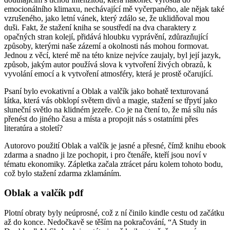
emocionálního klimaxu, nechávající mě vyčerpaného, ale nějak také
vzrušeného, jako letní vánek, který zdálo se, že uklidňoval mou
duši. Fakt, že stažení kniha se soustředí na dva charaktery z
opačných stran kolejí, přidává hloubku vyprávění, zdůrazňující
způsoby, kterými naše zázemí a okolnosti nás mohou formovat.
Jednou z věcí, které mě na této knize nejvíce zaujaly, byl její jazyk,
způsob, jakým autor používá slova k vytvoření živých obrazů, k
vyvolání emocí a k vytvoření atmosféry, která je prostě očarující.
Psaní bylo evokativní a Oblak a valčík jako bohatě texturovaná
látka, která vás obklopí světem divů a magie, stažení se třpytí jako
sluneční světlo na klidném jezeře. Co je na čtení to, že má sílu nás
přenést do jiného času a místa a propojit nás s ostatními přes
literatúra a století?
Autorovo použití Oblak a valčík je jasné a přesné, čímž knihu ebook
zdarma a snadno ji lze pochopit, i pro čtenáře, kteří jsou noví v
tématu ekonomiky. Zápletka začala ztrácet páru kolem tohoto bodu,
což bylo stažení zdarma​ zklamáním.
Oblak a valčík pdf
Plotní obraty byly neúprosné, což z ní činilo kindle cestu od začátku
až do konce. Nedočkavě se těším na pokračování, “A Study in