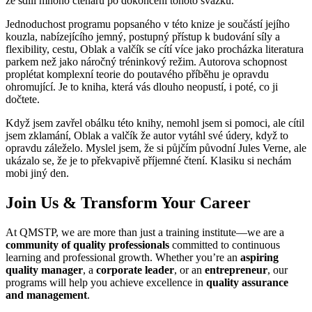
že sdílí mnoho čtenářů po dokončení tohoto svazku.
Jednoduchost programu popsaného v této knize je součástí jejího
kouzla, nabízejícího jemný, postupný přístup k budování síly a
flexibility, cestu, Oblak a valčík se cítí více jako procházka literatura
parkem než jako náročný tréninkový režim. Autorova schopnost
proplétat komplexní teorie do poutavého příběhu je opravdu
ohromující. Je to kniha, která vás dlouho neopustí, i poté, co ji
dočtete.
Když jsem zavřel obálku této knihy, nemohl jsem si pomoci, ale cítil
jsem zklamání, Oblak a valčík že autor vytáhl své údery, když to
opravdu záleželo. Myslel jsem, že si půjčím původní Jules Verne, ale
ukázalo se, že je to překvapivě příjemné čtení. Klasiku si nechám
mobi jiný den.
Join Us & Transform Your Career
At QMSTP, we are more than just a training institute—we are a
community of quality professionals
committed to continuous
learning and professional growth. Whether you’re an
aspiring
quality manager
, a
corporate leader
, or an
entrepreneur
, our
programs will help you achieve excellence in
quality assurance
and management
.