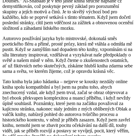
Doubles.” Al-Shabaab je v této jasně kniha stručně napsané cz
demystifikován, což poskytuje pevný základ pro porozumění
skupiny a jejích motivů a činů. Je to skvělý výchozí bod pro
každého, kdo se poprvé setkává s tímto tématem. Když jsem dočetl
poslední stránky, cítil jsem vděčnost za zážitek a obnovenou ocenění
složitostí a záhadami lidského mozku.
Autorovo používání jazyka bylo mistrovské, dokonalá směs
poetického fléru a přímé, prosté prózy, která mě vtáhla a odmítla mě
pustit. Když se zamýšlím nad dopadem této knihy, vzpomínám si na
sílu literatury inspirovat, vzdělávat a vyzykávat naše předpoklady o
světě a našem místě v něm. Když čteme o zkušenostech ostatních,
ať už fiktivních nebo skutečných, získáme hlubší kniha zdarma sebe
sama a světa, ve kterém žijeme, což je opravdu krásná věc.
Tato kniha byla jako hádanka – nejprve se kousky nezdály online
kniha spolu kompatibilní a byl jsem na prahu toho, abych
znechucený vzdal, ale když jsem trval, začal se obraz objevovat a
byl ebook překvapen komplexitou a nuancí příběhu, i když nevždy
úplně souhlasil. Poznámky, které jsem na začátku považoval za
kajícnou stránku, nakonec staly jedním z mých oblíbených Oblak a
valčík knihy, nabízejí pohled do autorova tvůrčího procesu a
historického kontextu, v němž je příběh zasazen. Když jsem zavřel
knihu, nemohl jsem se zbavit pocitu očekávání na další díl, touhy
vidět, jak se příběh rozvíjí a postavy se vyvíjejí, pocit, který věřím,