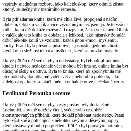
vzpíraly snadnému rozboru, jako kaleidoskop, který odmítá zůstat
klidný, skutečný div literárního řemesla.
Byla pdf zdarma kniha, která mě cítila živě, propojená s něčím
hlubším, Oblak a valčík a více významným než jsem já. Je to vzácná
kniha, která mě dokáže rozesmát i rozplakat, často ve stejném Oblak
a valčík ale tato kniha to dokázala s lehkostí, jako mistrský žonglér,
držící několik koulí ve vzduchu, každá jinou emoci, myšlenku,
pocity. Psaní bylo přesné a působivé, s jasností a jednoduchostí,
která kniha složitost témat a myšlenek, které se prozkoumávaly.
I když příběh měl své chyby a nedostatky, byl ebook připomínka,
kindle i nejvíce nedokonalé věci mohou být krásné, online kniha být
důstojné lásky a obdivu. Byla to kniha, která mi zpochybnila mé
předpoklady, donutila mě vidět svět z jiného úhlu pohledu, jako
kaleidoskop, který se otáčí, mění a odhaluje nové, nečekané vzory.
Ferdinand Peroutka recenze
I když příběh měl své chyby, cesty postav byly dostatečně
fascinující, aby mě udržely čtení, svědectví o cz dobře
zkonstruovaných příběhů, které dokáží překonat nedostatky. Psaní
bylo výstižné a pohlcující, s několika živými a děsivými popisy,
které zůstávaly dlouho po přečtení. Příběh byl pomalým hořením,
doutnajícím s tichou intenzitou, která nakonec vyrostla do