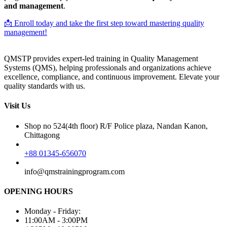
and management
.
📩 Enroll today and take the first step toward mastering quality
management!
QMSTP provides expert-led training in Quality Management
Systems (QMS), helping professionals and organizations achieve
excellence, compliance, and continuous improvement. Elevate your
quality standards with us.
Visit Us
Shop no 524(4th floor) R/F Police plaza, Nandan Kanon,
Chittagong
+88 01345-656070
info@qmstrainingprogram.com
OPENING HOURS
Monday - Friday:
11:00AM - 3:00PM