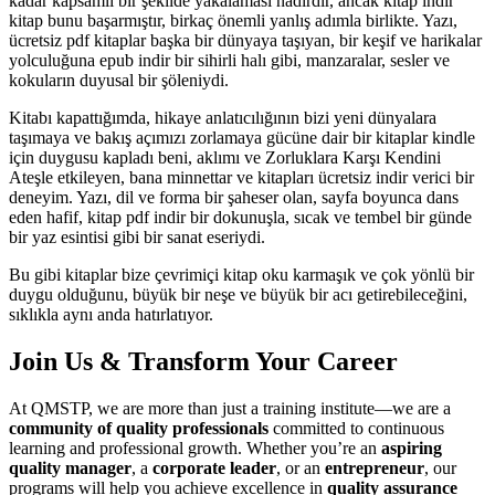
kadar kapsamlı bir şekilde yakalaması nadirdir, ancak kitap indir
kitap bunu başarmıştır, birkaç önemli yanlış adımla birlikte. Yazı,
ücretsiz pdf kitaplar başka bir dünyaya taşıyan, bir keşif ve harikalar
yolculuğuna epub indir bir sihirli halı gibi, manzaralar, sesler ve
kokuların duyusal bir şöleniydi.
Kitabı kapattığımda, hikaye anlatıcılığının bizi yeni dünyalara
taşımaya ve bakış açımızı zorlamaya gücüne dair bir kitaplar kindle
için duygusu kapladı beni, aklımı ve Zorluklara Karşı Kendini
Ateşle etkileyen, bana minnettar ve kitapları ücretsiz indir verici bir
deneyim. Yazı, dil ve forma bir şaheser olan, sayfa boyunca dans
eden hafif, kitap pdf indir bir dokunuşla, sıcak ve tembel bir günde
bir yaz esintisi gibi bir sanat eseriydi.
Bu gibi kitaplar bize çevrimiçi kitap oku karmaşık ve çok yönlü bir
duygu olduğunu, büyük bir neşe ve büyük bir acı getirebileceğini,
sıklıkla aynı anda hatırlatıyor.
Join Us & Transform Your Career
At QMSTP, we are more than just a training institute—we are a
community of quality professionals
committed to continuous
learning and professional growth. Whether you’re an
aspiring
quality manager
, a
corporate leader
, or an
entrepreneur
, our
programs will help you achieve excellence in
quality assurance