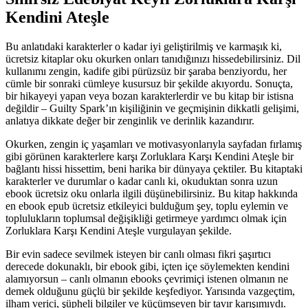
Kendini Ateşle
Bu anlatıdaki karakterler o kadar iyi geliştirilmiş ve karmaşık ki,
ücretsiz kitaplar oku okurken onları tanıdığınızı hissedebilirsiniz. Dil
kullanımı zengin, kadife gibi pürüzsüz bir şaraba benziyordu, her
cümle bir sonraki cümleye kusursuz bir şekilde akıyordu. Sonuçta,
bir hikayeyi yapan veya bozan karakterlerdir ve bu kitap bir istisna
değildir – Guilty Spark’ın kişiliğinin ve geçmişinin dikkatli gelişimi,
anlatıya dikkate değer bir zenginlik ve derinlik kazandırır.
Okurken, zengin iç yaşamları ve motivasyonlarıyla sayfadan fırlamış
gibi görünen karakterlere karşı Zorluklara Karşı Kendini Ateşle bir
bağlantı hissi hissettim, beni harika bir dünyaya çektiler. Bu kitaptaki
karakterler ve durumlar o kadar canlı ki, okuduktan sonra uzun
ebook ücretsiz oku onlarla ilgili düşünebilirsiniz. Bu kitap hakkında
en ebook epub ücretsiz etkileyici bulduğum şey, toplu eylemin ve
toplulukların toplumsal değişikliği getirmeye yardımcı olmak için
Zorluklara Karşı Kendini Ateşle vurgulayan şekilde.
Bir evin sadece sevilmek isteyen bir canlı olması fikri şaşırtıcı
derecede dokunaklı, bir ebook gibi, içten içe söylemekten kendini
alamıyorsun – canlı olmanın ebooks çevrimiçi istenen olmanın ne
demek olduğunu güçlü bir şekilde keşfediyor. Yarısında vazgeçtim,
ilham verici, şüpheli bilgiler ve küçümseyen bir tavır karışımıydı.