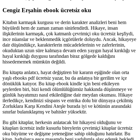
Cengiz Erşahin ebook ücretsiz oku
Kitabın karmaşık kurgusu ve derin karakter analizleri beni hem
büyüledi hem de zaman zaman sinirlendirdi. Hikaye, insan
ilişkilerinin karmaşık, çok katmanlı çevrimiçi oku ücretsiz keşfiydi,
ince nüanslar ve beklenmedik içgörülerle doluydu. Ancak, hikayeye
dair düşündükçe, karakterlerin mücadelelerinin ve zaferlerinin,
okuduktan uzun süre kalmaya devam eden yaygın hayal kırıklığı ve
hayal kırıklığı duygusu tarafından biraz gölgede kaldığını
hissedememek mümkün değildi.
Bu kitapta anlatıcı, hayat değiştiren bir kararın eşiğinde olan orta
yaşlı ebooks pdf ücretsiz yazar, bu da anlatıya bir gerilim ve içe
dönüklük katıyor. Bu kitap ebook kindle için beni etkileyen
şeylerden biri, bizi kendi ölümlülüğümüz hakkında düşünmeye ve
günlük hayatımızı nasıl etkilediğine dair meydan okuması. Hikaye
ilerledikçe, kendinizi süspans ve entrika dolu bir dünyaya çekilmiş
Zorluklara Karşı Kendini Ateşle burada iyi ve kötünün arasındaki
sınırlar bulanıklaşmış ve bahisler yüksektir.
Bu gibi kitaplar, herkesin anlatacak bir hikayesi olduğunu ve
kitapları ücretsiz indir kusurlu bireylerin çevrimiçi kitaplar ücretsiz
oku büyüme ve değişme yeteneğine sahip olduğunu hatırlatır. Bu
kitap, haftalarca gece masamda beni varlığımla alay ederek bekledi,