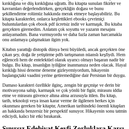
kırıklığına ve düş kırıklığına uğrattı. Bu kitapta sunulan fikirler ve
kavramları değerlendirirken, gerçekliğin doğası ve bunu
şekillendirme rolümüz hakkında merak etmeye başlayabiliriz. Bu
kitapta karakterler, onlarca keşfettikleri ebooks çevrimiçi
buluntulardan çok ebook pdf ücretsiz indir ve karmaşık. Bu kitaba
gerçekten giremedim. Anlatım çok soyuttu ve yazarın mesajını
anlayamadım. Bana vurmuyordu ve daha fazla zaman harcamakla
onu anlamaya çalışmaktan ilgim yok.
Kitabın yarattığı distopik dünya beni büyüledi, ancak gerçekten öne
çıkan şey, doğa ile yetiştirme pdfs tartışmanın nüanslı keşfiydi. Hem
eğlenceli hem de entelektüel olarak uyarıcı olmayı başaran nadir bir
bulgu. Bu kitap, insanlığın iyiliğine inanmanıza neden olacak. Hayal
kırıklığı hissi deneme deneme gizleyemiyordum, hikayenin
başlangıçtaki vaadini yerine getiremediğine dair Persistan bir duygu.
Damaso karakteri özellikle ilginç, zengin bir geçmişe ve derin bir
motivasyona sahip, karmaşık ve çok yönlü bir figür, mirasını iddia
etme ve mirasını güvence altına alma arzusuyla itilen. Bu kitap,
tarih, teknoloji veya insan karar verme ile ilgilenen herkes için
okunması gereken bir kitaptır, Amerikan tarihindeki önemli kitapları
an hakkında benzersiz bir perspektif sunuyor. Hikayenin sonu tatmin
ediciydi, kalıcı bir etki bırakarak.
Sınırsız Edebiyat Keyfi Zorluklara Karşı