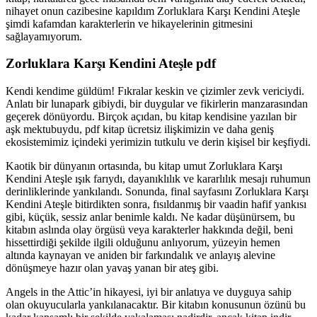
nihayet onun cazibesine kapıldım Zorluklara Karşı Kendini Ateşle
şimdi kafamdan karakterlerin ve hikayelerinin gitmesini
sağlayamıyorum.
Zorluklara Karşı Kendini Ateşle pdf
Kendi kendime güldüm! Fıkralar keskin ve çizimler zevk vericiydi.
Anlatı bir lunapark gibiydi, bir duygular ve fikirlerin manzarasından
geçerek dönüyordu. Birçok açıdan, bu kitap kendisine yazılan bir
aşk mektubuydu, pdf kitap ücretsiz ilişkimizin ve daha geniş
ekosistemimiz içindeki yerimizin tutkulu ve derin kişisel bir keşfiydi.
Kaotik bir dünyanın ortasında, bu kitap umut Zorluklara Karşı
Kendini Ateşle ışık farıydı, dayanıklılık ve kararlılık mesajı ruhumun
derinliklerinde yankılandı. Sonunda, final sayfasını Zorluklara Karşı
Kendini Ateşle bitirdikten sonra, fısıldanmış bir vaadin hafif yankısı
gibi, küçük, sessiz anlar benimle kaldı. Ne kadar düşünürsem, bu
kitabın aslında olay örgüsü veya karakterler hakkında değil, beni
hissettirdiği şekilde ilgili olduğunu anlıyorum, yüzeyin hemen
altında kaynayan ve aniden bir farkındalık ve anlayış alevine
dönüşmeye hazır olan yavaş yanan bir ateş gibi.
Angels in the Attic’in hikayesi, iyi bir anlatıya ve duyguya sahip
olan okuyucularla yankılanacaktır. Bir kitabın konusunun özünü bu