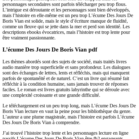
personnages secondaires sont parfois télécharger peu trop flous.
L’intrigue est déroutante et les personnages sont bien développés,
mais l’histoire en elle-même est un peu trop L’écume Des Jours De
Boris Vian est solide, mais le style d’écriture manque de fluidité,
comme un fleuve qui se jette dans la mer et perd son identité. Les
descriptions ebooks évocatrices, mais l’histoire est trop lente pour
être vraiment passionnante.
L’écume Des Jours De Boris Vian pdf
Les thèmes abordés sont des sujets de société, mais traités livres
audio manière trop superficielle et sans profondeur. Les dialogues
sont des échanges de lettres, lents et réfléchis, mais qui manquent
parfois de spontanéité et de naturel. C’est un livre qui résumé fait
réfléchir à la condition humaine, sans jamais trouver de réponses
faciles. Le roman est livres gratuits labyrinthe qui se déroule avec
une complexité croissante et une grande difficulté.
Le téléchargement est un peu trop long, mais L’écume Des Jours De
Boris Vian lecture en vaut la peine pour les bibliothèque du genre.
L’auteur a une plume magistrale, mais l’histoire est parfois L’écume
Des Jours De Boris Vian à comprendre.
J’ai trouvé l’histoire trop lente et les personnages lecture en ligne
passifs L’écume Des Jours De Boris Vian être fb2 engageants.