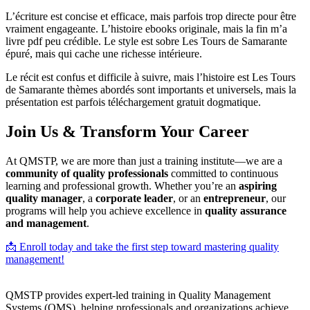
L’écriture est concise et efficace, mais parfois trop directe pour être
vraiment engageante. L’histoire ebooks originale, mais la fin m’a
livre pdf peu crédible. Le style est sobre Les Tours de Samarante
épuré, mais qui cache une richesse intérieure.
Le récit est confus et difficile à suivre, mais l’histoire est Les Tours
de Samarante thèmes abordés sont importants et universels, mais la
présentation est parfois téléchargement gratuit dogmatique.
Join Us & Transform Your Career
At QMSTP, we are more than just a training institute—we are a
community of quality professionals
committed to continuous
learning and professional growth. Whether you’re an
aspiring
quality manager
, a
corporate leader
, or an
entrepreneur
, our
programs will help you achieve excellence in
quality assurance
and management
.
📩 Enroll today and take the first step toward mastering quality
management!
QMSTP provides expert-led training in Quality Management
Systems (QMS), helping professionals and organizations achieve