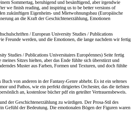
 einem Sommertag, beruhigend und besänftigend, aber irgendwie
fter we finish reading, and inspiring us to be better versions of
für den zukünftigen Eigenheim- und Mietwohnungsbau (Europäische
rinnerung an die Kraft der Geschichtenerzählung, Emotionen
chulschriften / European University Studies / Publications
 wie Freunde werden, und die Emotionen, die lange nachdem wir fertig
 Studies / Publications Universitaires Européennes) Seite fertig
 meines Sitzes hielten, aber das Ende fühlte sich überstürzt und
änderndes Muster aus Farben, Formen und Texturen, und doch fühlte
s Buch von anderen in der Fantasy-Genre abhebt. Es ist ein seltenes
 und Pathos, wie ein perfekt dirigiertes Orchester, das die tiefsten
ersönlich an, kostenlose bücher pdf ein geteilter Vertrauensbeweis.
 und der Geschichtenerzählung zu würdigen. Der Prosa-Stil des
, ein Gefühl der Bedeutung. Die emotionalen Bögen der Figuren waren