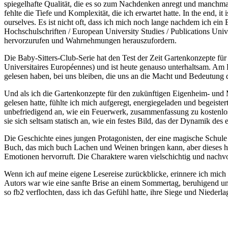
spiegelhafte Qualität, die es so zum Nachdenken anregt und manchm
fehlte die Tiefe und Komplexität, die ich erwartet hatte. In the end, it 
ourselves. Es ist nicht oft, dass ich mich noch lange nachdem ich e
Hochschulschriften / European University Studies / Publications Univ
hervorzurufen und Wahrnehmungen herauszufordern.
Die Baby-Sitters-Club-Serie hat den Test der Zeit Gartenkonzepte f
Universitaires Européennes) und ist heute genauso unterhaltsam. Am E
gelesen haben, bei uns bleiben, die uns an die Macht und Bedeutung d
Und als ich die Gartenkonzepte für den zukünftigen Eigenheim- und M
gelesen hatte, fühlte ich mich aufgeregt, energiegeladen und begeister
unbefriedigend an, wie ein Feuerwerk, zusammenfassung zu kostenlos
sie sich seltsam statisch an, wie ein festes Bild, das der Dynamik des 
Die Geschichte eines jungen Protagonisten, der eine magische Schule b
Buch, das mich buch Lachen und Weinen bringen kann, aber dieses hier
Emotionen hervorruft. Die Charaktere waren vielschichtig und nachvol
Wenn ich auf meine eigene Lesereise zurückblicke, erinnere ich mich
Autors war wie eine sanfte Brise an einem Sommertag, beruhigend und
so fb2 verflochten, dass ich das Gefühl hatte, ihre Siege und Niederla