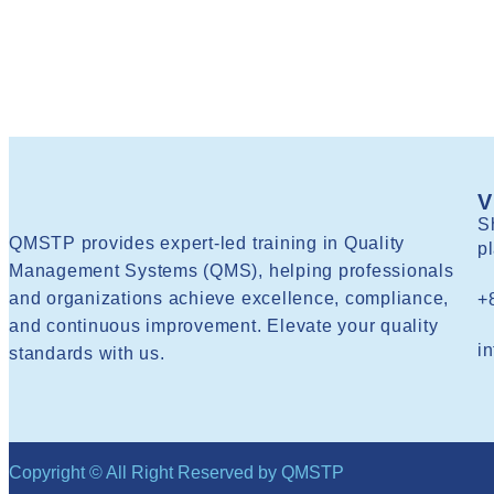
V
S
QMSTP provides expert-led training in Quality
p
Management Systems (QMS), helping professionals
and organizations achieve excellence, compliance,
+
and continuous improvement. Elevate your quality
i
standards with us.
Copyright © All Right Reserved by QMSTP