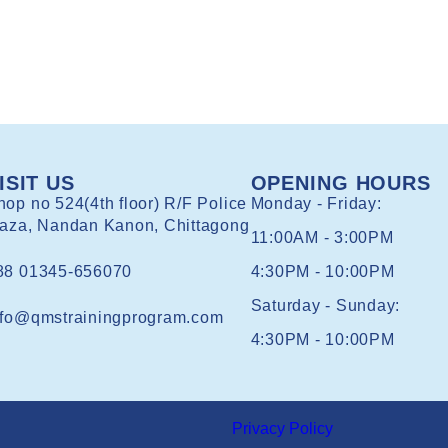
ISIT US
OPENING HOURS
hop no 524(4th floor) R/F Police
Monday - Friday:
laza, Nandan Kanon, Chittagong
11:00AM - 3:00PM
88 01345-656070
4:30PM - 10:00PM
Saturday - Sunday:
nfo@qmstrainingprogram.com
4:30PM - 10:00PM
Privacy Policy