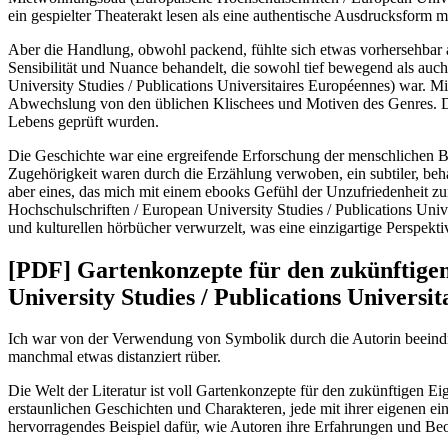
ein gespielter Theaterakt lesen als eine authentische Ausdrucksform
Aber die Handlung, obwohl packend, fühlte sich etwas vorhersehbar a
Sensibilität und Nuance behandelt, die sowohl tief bewegend als au
University Studies / Publications Universitaires Européennes) war. M
Abwechslung von den üblichen Klischees und Motiven des Genres. Die
Lebens geprüft wurden.
Die Geschichte war eine ergreifende Erforschung der menschlichen Be
Zugehörigkeit waren durch die Erzählung verwoben, ein subtiler, be
aber eines, das mich mit einem ebooks Gefühl der Unzufriedenheit z
Hochschulschriften / European University Studies / Publications Unive
und kulturellen hörbücher verwurzelt, was eine einzigartige Perspekti
[PDF] Gartenkonzepte für den zukünftige
University Studies / Publications Universi
Ich war von der Verwendung von Symbolik durch die Autorin beeindru
manchmal etwas distanziert rüber.
Die Welt der Literatur ist voll Gartenkonzepte für den zukünftigen 
erstaunlichen Geschichten und Charakteren, jede mit ihrer eigenen ei
hervorragendes Beispiel dafür, wie Autoren ihre Erfahrungen und Be