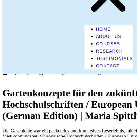
HOME
ABOUT US
COURSES
RESEARCH
TESTIMONIALS
CONTACT
August 5, 2025
2:27 am
Research & Insights
Gartenkonzepte für den zukünf
Hochschulschriften / European U
(German Edition) | Maria Spitt
Die Geschichte war ein packendes und immersives Leserlebnis, mit 
Mietwohnungsbau (Europäische Hochschulschriften / European Universit