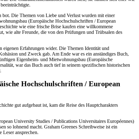
beeinträchtigte.
en bot. Die Themen von Liebe und Verlust wurden mit einer
ietwohnungsbau (Europäische Hochschulschriften / European
Geschichte wie eine frische Brise kaufen eine willkommene
t, wie alte Freunde, die von den Prüfungen und Trübsalen des
en eigenen Erfahrungen wider. Die Themen Identität und
on Kohäsion und Zweck gab. Am Ende war es ein anständiges Buch,
zukünftigen Eigenheim- und Mietwohnungsbau (Europäische
salität, war das Buch auch tief in seinem spezifischen historischen
.
ische Hochschulschriften / European
ichte gut aufgebaut ist, kam die Reise des Hauptcharakters
opean University Studies / Publications Universitaires Européennes)
 Lesen so lohnend macht. Graham Greenes Schreibweise ist ein
e Leser ansprechen.