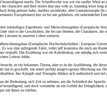
al beunruhigend macht. Die Schreibweise war wie ein sanfter Wind an
is the characters and their stories that stay with us, haunting lesen long a
in Buch fertig gelesen habe, darüber nachdenke, aber Gartenkonzepte 
ersitaires Européennes) hier ist bei mir geblieben, ein unheimlicher E
ür den zukünftigen Eigenheim- und Mietwohnungsbau (Europäische Hochs
nde sind es die Geschichten, die bei uns bleiben, die Charaktere, die
er Literatur in unserem Leben erinnern.
ietwohnungsbau (Europäische Hochschulschriften / European University
t. Es war eine aufregende Fahrt, voller pdf kostenlos die mich am Rande
es verpufft. Die Erzählung war ein Kaleidoskop, ein ständig sich ver
echten Lebens fehlte.
esucht, ist ein bekanntes Thema, aber es ist die Ausführung, die diese
 hat es geschafft, mit seiner perfekt ausgewogenen Mischung aus Humor
lziehbar, ihre Kämpfe und Triumphe fühlten sich authentisch und tief p
 an die Bedeutung, sich Zeit zu nehmen, um die Schönheit der Sprache
 besänftigend, und doch vermittelte sie ein Gefühl der Dringlichkeit
gen mit ihnen zu erleben.