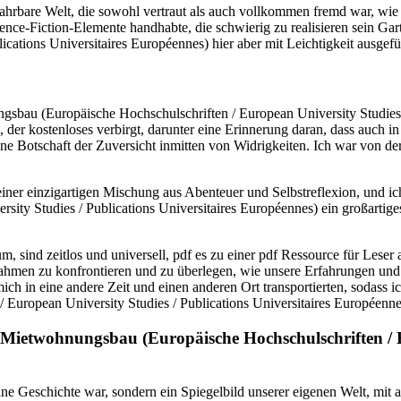
rfahrbare Welt, die sowohl vertraut als auch vollkommen fremd war, wi
Science-Fiction-Elemente handhabte, die schwierig zu realisieren sein
ications Universitaires Européennes) hier aber mit Leichtigkeit ausgef
bau (Europäische Hochschulschriften / European University Studies / 
ch, der kostenloses verbirgt, darunter eine Erinnerung daran, dass auc
 eine Botschaft der Zuversicht inmitten von Widrigkeiten. Ich war von 
einer einzigartigen Mischung aus Abenteuer und Selbstreflexion, und 
y Studies / Publications Universitaires Européennes) ein großartiges 
 sind zeitlos und universell, pdf es zu einer pdf Ressource für Leser
ahmen zu konfrontieren und zu überlegen, wie unsere Erfahrungen und 
ich in eine andere Zeit und einen anderen Ort transportierten, sodass 
uropean University Studies / Publications Universitaires Européennes
Mietwohnungsbau (Europäische Hochschulschriften / Eu
eine Geschichte war, sondern ein Spiegelbild unserer eigenen Welt, mit 