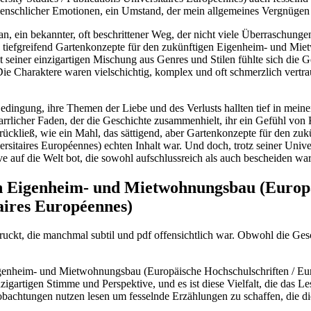
 menschlicher Emotionen, ein Umstand, der mein allgemeines Vergnügen 
n, ein bekannter, oft beschrittener Weg, der nicht viele Überraschung
ch tiefgreifend Gartenkonzepte für den zukünftigen Eigenheim- und M
it seiner einzigartigen Mischung aus Genres und Stilen fühlte sich die 
 Charaktere waren vielschichtig, komplex und oft schmerzlich vertrau
dingung, ihre Themen der Liebe und des Verlusts hallten tief in mein
harrlicher Faden, der die Geschichte zusammenhielt, ihr ein Gefühl v
urückließ, wie ein Mahl, das sättigend, aber Gartenkonzepte für den 
rsitaires Européennes) echten Inhalt war. Und doch, trotz seiner Univer
ve auf die Welt bot, die sowohl aufschlussreich als auch bescheiden war
n Eigenheim- und Mietwohnungsbau (Europä
taires Européennes)
ckt, die manchmal subtil und pdf offensichtlich war. Obwohl die Gesch
Eigenheim- und Mietwohnungsbau (Europäische Hochschulschriften / Eur
nzigartigen Stimme und Perspektive, und es ist diese Vielfalt, die das
obachtungen nutzen lesen um fesselnde Erzählungen zu schaffen, die di