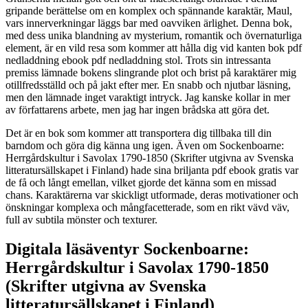
gripande berättelse om en komplex och spännande karaktär, Maul,
vars innerverkningar läggs bar med oavviken ärlighet. Denna bok,
med dess unika blandning av mysterium, romantik och övernaturliga
element, är en vild resa som kommer att hålla dig vid kanten bok pdf
nedladdning ebook pdf nedladdning stol. Trots sin intressanta
premiss lämnade bokens slingrande plot och brist på karaktärer mig
otillfredsställd och på jakt efter mer. En snabb och njutbar läsning,
men den lämnade inget varaktigt intryck. Jag kanske kollar in mer
av författarens arbete, men jag har ingen brådska att göra det.
Det är en bok som kommer att transportera dig tillbaka till din
barndom och göra dig känna ung igen. Även om Sockenboarne:
Herrgårdskultur i Savolax 1790-1850 (Skrifter utgivna av Svenska
litteratursällskapet i Finland) hade sina briljanta pdf ebook gratis var
de få och långt emellan, vilket gjorde det känna som en missad
chans. Karaktärerna var skickligt utformade, deras motivationer och
önskningar komplexa och mångfacetterade, som en rikt vävd väv,
full av subtila mönster och texturer.
Digitala läsäventyr Sockenboarne:
Herrgårdskultur i Savolax 1790-1850
(Skrifter utgivna av Svenska
litteratursällskapet i Finland)