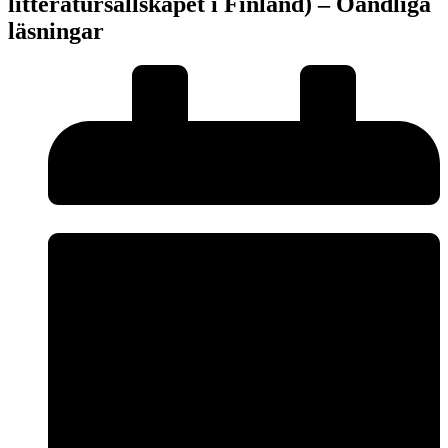
litteratursällskapet i Finland) – Oändliga
läsningar