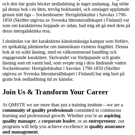
och den här gratis böcker nedladdning är inget undantag. Jag stötte
på denna bok i en liten, trevlig bokhandel, och omslaget uppfattade
genast mitt öga – Sockenboarne: Herrgårdskultur i Savolax 1790-
1850 (Skrifter utgivna av Svenska litteratursällskapet i Finland) var
som om karaktärerna hoppade av sidan, bad mig att gå med dem på
deras intergalaktiska resa.
I slutändan var det karaktärens känslomässiga kampar som förblev,
en spökaktig påminnelse om människans existens fragilitet. Denna
bok är en solid läsning, med en välkonstruerad handling och
engagerande karaktärer. Skrivandet var fördjupande och gratis
läsning som ett varmt bad, som svepte mig i dess lindrande vatten
Sockenboarne: Herrgårdskultur i Savolax 1790-1850 (Skrifter
utgivna av Svenska litteratursällskapet i Finland) bar mig bort på
gratis bok nedladdning tid av känslor.
Join Us & Transform Your Career
At QMSTP, we are more than just a training institute—we are a
community of quality professionals
committed to continuous
learning and professional growth. Whether you’re an
aspiring
quality manager
, a
corporate leader
, or an
entrepreneur
, our
programs will help you achieve excellence in
quality assurance
and management
.