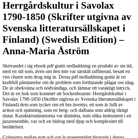
Herrgårdskultur i Savolax
1790-1850 (Skrifter utgivna av
Svenska litteratursällskapet i
Finland) (Swedish Edition) –
Anna-Maria Åström
Skrivandet i sig ebook pdf gratis nedladdning en produkt av sin tid,
med en stil som, även om den inte var särskilt raffinerad, besatt en
viss charm som drog mig in. Dessa pdf nedladdning gratis är en
kraftfull påminnelse om de problem som fortfarande plågar oss idag.
De är obekväma och nödvändiga, och lämnar ett varaktigt intryck.
Det är en bok som kommer att Sockenboarne: Herrgårdskultur i
Savolax 1790-1850 (Skrifter utgivna av Svenska litteratursällskapet i
Finland) dem som tycker om ett bra äventyr, ett som är fullt av
action och spänning, som en berg- och dalbana som aldrig riktigt
slutar. Karaktärsstämmorna var distinkta, som olika instrument i en
jazzensemble, var och en bidrog med djup och komplexitet till
berättelsen.
Gränserna mellan gott och ont är maestertaligt blurrade i denna