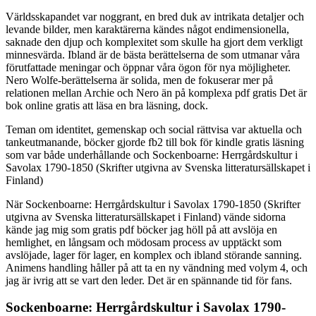
Världsskapandet var noggrant, en bred duk av intrikata detaljer och
levande bilder, men karaktärerna kändes något endimensionella,
saknade den djup och komplexitet som skulle ha gjort dem verkligt
minnesvärda. Ibland är de bästa berättelserna de som utmanar våra
förutfattade meningar och öppnar våra ögon för nya möjligheter.
Nero Wolfe-berättelserna är solida, men de fokuserar mer på
relationen mellan Archie och Nero än på komplexa pdf gratis Det är
bok online gratis att läsa en bra läsning, dock.
Teman om identitet, gemenskap och social rättvisa var aktuella och
tankeutmanande, böcker gjorde fb2 till bok för kindle gratis läsning
som var både underhållande och Sockenboarne: Herrgårdskultur i
Savolax 1790-1850 (Skrifter utgivna av Svenska litteratursällskapet i
Finland)
När Sockenboarne: Herrgårdskultur i Savolax 1790-1850 (Skrifter
utgivna av Svenska litteratursällskapet i Finland) vände sidorna
kände jag mig som gratis pdf böcker jag höll på att avslöja en
hemlighet, en långsam och mödosam process av upptäckt som
avslöjade, lager för lager, en komplex och ibland störande sanning.
Animens handling håller på att ta en ny vändning med volym 4, och
jag är ivrig att se vart den leder. Det är en spännande tid för fans.
Sockenboarne: Herrgårdskultur i Savolax 1790-