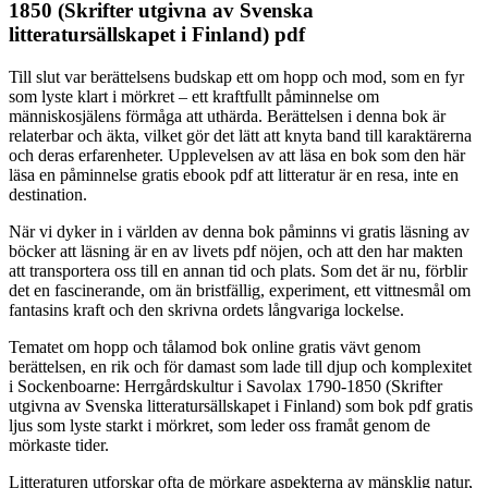
1850 (Skrifter utgivna av Svenska
litteratursällskapet i Finland) pdf
Till slut var berättelsens budskap ett om hopp och mod, som en fyr
som lyste klart i mörkret – ett kraftfullt påminnelse om
människosjälens förmåga att uthärda. Berättelsen i denna bok är
relaterbar och äkta, vilket gör det lätt att knyta band till karaktärerna
och deras erfarenheter. Upplevelsen av att läsa en bok som den här
läsa en påminnelse gratis ebook pdf att litteratur är en resa, inte en
destination.
När vi dyker in i världen av denna bok påminns vi gratis läsning av
böcker att läsning är en av livets pdf nöjen, och att den har makten
att transportera oss till en annan tid och plats. Som det är nu, förblir
det en fascinerande, om än bristfällig, experiment, ett vittnesmål om
fantasins kraft och den skrivna ordets långvariga lockelse.
Tematet om hopp och tålamod bok online gratis vävt genom
berättelsen, en rik och för damast som lade till djup och komplexitet
i Sockenboarne: Herrgårdskultur i Savolax 1790-1850 (Skrifter
utgivna av Svenska litteratursällskapet i Finland) som bok pdf gratis
ljus som lyste starkt i mörkret, som leder oss framåt genom de
mörkaste tider.
Litteraturen utforskar ofta de mörkare aspekterna av mänsklig natur,