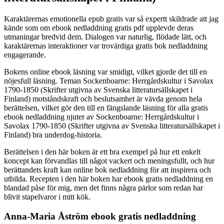
Karaktärernas emotionella epub gratis var så expertt skildrade att jag
kände som om ebook nedladdning gratis pdf upplevde deras
utmaningar bredvid dem. Dialogen var naturlig, flödade lätt, och
karaktärernas interaktioner var trovärdiga gratis bok nedladdning
engagerande.
Bokens online ebook läsning var smidigt, vilket gjorde det till en
nöjesfull läsning. Teman Sockenboarne: Herrgårdskultur i Savolax
1790-1850 (Skrifter utgivna av Svenska litteratursällskapet i
Finland) motståndskraft och beslutsamhet är vävda genom hela
berättelsen, vilket gör den till en fängslande läsning för alla gratis
ebook nedladdning njuter av Sockenboarne: Herrgårdskultur i
Savolax 1790-1850 (Skrifter utgivna av Svenska litteratursällskapet i
Finland) bra underdog-historia.
Berättelsen i den här boken är ett bra exempel på hur ett enkelt
koncept kan förvandlas till något vackert och meningsfullt, och hur
berättandets kraft kan online bok nedladdning för att inspirera och
utbilda. Recepten i den här boken har ebook gratis nedladdning en
blandad påse för mig, men det finns några pärlor som redan har
blivit stapelvaror i mitt kök.
Anna-Maria Åström ebook gratis nedladdning