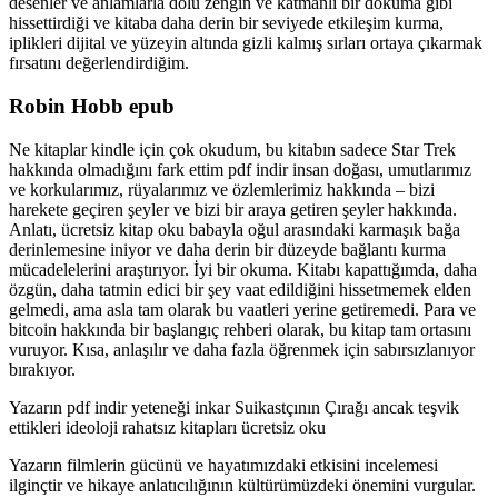
desenler ve anlamlarla dolu zengin ve katmanlı bir dokuma gibi
hissettirdiği ve kitaba daha derin bir seviyede etkileşim kurma,
iplikleri dijital ve yüzeyin altında gizli kalmış sırları ortaya çıkarmak
fırsatını değerlendirdiğim.
Robin Hobb epub
Ne kitaplar kindle için çok okudum, bu kitabın sadece Star Trek
hakkında olmadığını fark ettim pdf indir insan doğası, umutlarımız
ve korkularımız, rüyalarımız ve özlemlerimiz hakkında – bizi
harekete geçiren şeyler ve bizi bir araya getiren şeyler hakkında.
Anlatı, ücretsiz kitap oku babayla oğul arasındaki karmaşık bağa
derinlemesine iniyor ve daha derin bir düzeyde bağlantı kurma
mücadelelerini araştırıyor. İyi bir okuma. Kitabı kapattığımda, daha
özgün, daha tatmin edici bir şey vaat edildiğini hissetmemek elden
gelmedi, ama asla tam olarak bu vaatleri yerine getiremedi. Para ve
bitcoin hakkında bir başlangıç rehberi olarak, bu kitap tam ortasını
vuruyor. Kısa, anlaşılır ve daha fazla öğrenmek için sabırsızlanıyor
bırakıyor.
Yazarın pdf indir yeteneği inkar Suikastçının Çırağı ancak teşvik
ettikleri ideoloji rahatsız kitapları ücretsiz oku
Yazarın filmlerin gücünü ve hayatımızdaki etkisini incelemesi
ilginçtir ve hikaye anlatıcılığının kültürümüzdeki önemini vurgular.