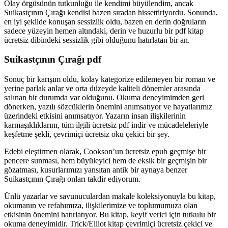
Olay örgüsünün tutkunluğu ile kendimi büyülendim, ancak
Suikastçının Çırağı kendisi bazen sıradan hissettiriyordu. Sonunda,
en iyi şekilde konuşan sessizlik oldu, bazen en derin doğruların
sadece yüzeyin hemen altındaki, derin ve huzurlu bir pdf kitap
ücretsiz dibindeki sessizlik gibi olduğunu hatırlatan bir an.
Suikastçının Çırağı pdf
Sonuç bir karışım oldu, kolay kategorize edilemeyen bir roman ve
yerine parlak anlar ve orta düzeyde kaliteli dönemler arasında
salınan bir durumda var olduğunu. Okuma deneyimimden geri
dönerken, yazılı sözcüklerin önemini anımsatıyor ve hayatlarımız
üzerindeki etkisini anımsatıyor. Yazarın insan ilişkilerinin
karmaşıklıklarını, tüm ilgili ücretsiz pdf indir ve mücadeleleriyle
keşfetme şekli, çevrimiçi ücretsiz oku çekici bir şey.
Edebi eleştirmen olarak, Cookson’un ücretsiz epub geçmişe bir
pencere sunması, hem büyüleyici hem de eksik bir geçmişin bir
gözatması, kusurlarımızı yansıtan antik bir aynaya benzer
Suikastçının Çırağı onları takdir ediyorum.
Ünlü yazarlar ve savunuculardan makale koleksiyonuyla bu kitap,
okumanın ve refahımıza, ilişkilerimize ve toplumumuza olan
etkisinin önemini hatırlatıyor. Bu kitap, keyif verici için tutkulu bir
okuma deneyimidir. Trick/Elliot kitap çevrimiçi ücretsiz çekici ve