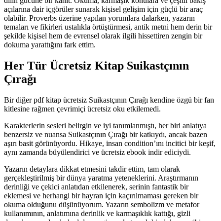
dilin gücüne bir kanıt. Okuma, karmaşık konulara ve çeşitli bakış
açılarına dair içgörüler sunarak kişisel gelişim için güçlü bir araç
olabilir. Proverbs üzerine yapılan yorumlara dalarken, yazarın
temaları ve fikirleri ustalıkla örtüştürmesi, antik metni hem derin bir
şekilde kişisel hem de evrensel olarak ilgili hissettiren zengin bir
dokuma yarattığını fark ettim.
Her Tür Ücretsiz Kitap Suikastçının
Çırağı
Bir diğer pdf kitap ücretsiz Suikastçının Çırağı kendine özgü bir fan
kitlesine rağmen çevrimiçi ücretsiz oku etkilemedi.
Karakterlerin sesleri belirgin ve iyi tanımlanmıştı, her biri anlatıya
benzersiz ve nuansa Suikastçının Çırağı bir katkıydı, ancak bazen
aşırı basit görünüyordu. Hikaye, insan condition’ını incitici bir keşif,
aynı zamanda büyülendirici ve ücretsiz ebook indir ediciydi.
Yazarın detaylara dikkat etmesini takdir ettim, tam olarak
gerçekleştirilmiş bir dünya yaratma yeteneklerini. Araştırmanın
derinliği ve çekici anlatıdan etkilenerek, serinin fantastik bir
eklemesi ve herhangi bir hayran için kaçırılmaması gereken bir
okuma olduğunu düşünüyorum. Yazarın sembolizm ve metafor
kullanımının, anlatımına derinlik ve karmaşıklık kattığı, gizli