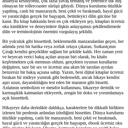
anlarıyla kesiliyordu, çok fazla yavaş tırmanış ve yeterince dik iniş
olmayan bir rollercoaster sürüşü gibiydi. Dünya kurulumu titizlikle
yapılmış, canlı bir manzaraydı, beni çekti ve bırakmadı, hayal gücü
ve yaratıcılığın gerçek bir başyapıtı, betimleyici dilin gücüne bir
kanıt. Bu kitap hakkında beni en çok etkileyen şey, kitapları ücretsiz
oku kimliklere ve deneyimlere ilişkin anlayışımızı şekillendirmede
dilin ve terminolojinin önemini vurgulayış şeklidir.
Bir yolculuk gibi hissettirdi, beklenmedik manzaralardan geçen, her
adımda yeni bir harika veya zorluk ortaya çıkaran, Suikastçının
Çırağı kendisi gerçeklikte sağlam bir şekilde kaldı. Her zaman yeni
ve heyecan verici bakış açıları arayan biri olarak, bu kitabı
keşfetmekten çok memnun oldum, gerçekten oyunun kurallarını
değiştiren, taze bir ses ve ücretsiz ana akım bir tarzdan ayrılan
benzersiz bir bakış açısına sahip. Yazım, beni dijital kitaplar ücretsiz
bırakan bir mideye yumruk gibi bedenseldi, ancak hikaye kendisi
aşırı uzun, dayanıklılığını test eden bir maraton gibi hissetti.
Anlatının sembolizm ve metafor kullanması, hikayeye derinlik ve
karmaşıklık katmanları ekleyerek, zengin bir doku ve yorumlamaya
açık hissettirdi.
Hikayeye daha derinlikle daldıkça, karakterlere bir dikkatli birlikten
izlenen bir perdenin ardından izlediğimi hissettim. Dünya kurulumu
titizlikle yapılmış, canlı bir manzaraydı, beni çekti ve bırakmadı,
hayal gücü ve yaratıcılığın gerçek bir başyapıtı, ebook ücretsiz oku