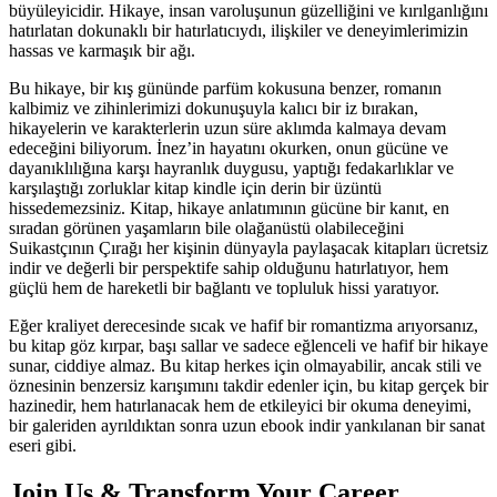
büyüleyicidir. Hikaye, insan varoluşunun güzelliğini ve kırılganlığını
hatırlatan dokunaklı bir hatırlatıcıydı, ilişkiler ve deneyimlerimizin
hassas ve karmaşık bir ağı.
Bu hikaye, bir kış gününde parfüm kokusuna benzer, romanın
kalbimiz ve zihinlerimizi dokunuşuyla kalıcı bir iz bırakan,
hikayelerin ve karakterlerin uzun süre aklımda kalmaya devam
edeceğini biliyorum. İnez’in hayatını okurken, onun gücüne ve
dayanıklılığına karşı hayranlık duygusu, yaptığı fedakarlıklar ve
karşılaştığı zorluklar kitap kindle için derin bir üzüntü
hissedemezsiniz. Kitap, hikaye anlatımının gücüne bir kanıt, en
sıradan görünen yaşamların bile olağanüstü olabileceğini
Suikastçının Çırağı her kişinin dünyayla paylaşacak kitapları ücretsiz
indir ve değerli bir perspektife sahip olduğunu hatırlatıyor, hem
güçlü hem de hareketli bir bağlantı ve topluluk hissi yaratıyor.
Eğer kraliyet derecesinde sıcak ve hafif bir romantizma arıyorsanız,
bu kitap göz kırpar, başı sallar ve sadece eğlenceli ve hafif bir hikaye
sunar, ciddiye almaz. Bu kitap herkes için olmayabilir, ancak stili ve
öznesinin benzersiz karışımını takdir edenler için, bu kitap gerçek bir
hazinedir, hem hatırlanacak hem de etkileyici bir okuma deneyimi,
bir galeriden ayrıldıktan sonra uzun ebook indir yankılanan bir sanat
eseri gibi.
Join Us & Transform Your Career