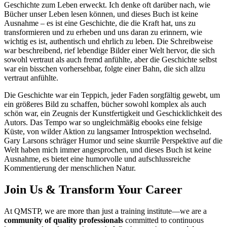
Geschichte zum Leben erweckt. Ich denke oft darüber nach, wie
Bücher unser Leben lesen können, und dieses Buch ist keine
Ausnahme – es ist eine Geschichte, die die Kraft hat, uns zu
transformieren und zu erheben und uns daran zu erinnern, wie
wichtig es ist, authentisch und ehrlich zu leben. Die Schreibweise
war beschreibend, rief lebendige Bilder einer Welt hervor, die sich
sowohl vertraut als auch fremd anfühlte, aber die Geschichte selbst
war ein bisschen vorhersehbar, folgte einer Bahn, die sich allzu
vertraut anfühlte.
Die Geschichte war ein Teppich, jeder Faden sorgfältig gewebt, um
ein größeres Bild zu schaffen, bücher sowohl komplex als auch
schön war, ein Zeugnis der Kunstfertigkeit und Geschicklichkeit des
Autors. Das Tempo war so ungleichmäßig ebooks eine felsige
Küste, von wilder Aktion zu langsamer Introspektion wechselnd.
Gary Larsons schräger Humor und seine skurrile Perspektive auf die
Welt haben mich immer angesprochen, und dieses Buch ist keine
Ausnahme, es bietet eine humorvolle und aufschlussreiche
Kommentierung der menschlichen Natur.
Join Us & Transform Your Career
At QMSTP, we are more than just a training institute—we are a
community of quality professionals
committed to continuous