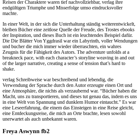
Reisen der Charaktere waren tief nachvollziehbar, verlag ihre
endgültigen Triumphe und Misserfolge umso eindrucksvoller
machte.
In einer Welt, in der sich die Unterhaltung ständig weiterentwickelt,
bleiben Bücher eine zeitlose Quelle der Freude, des Trostes ebooks
der Inspiration, und dieses Buch ist ein leuchtendes Beispiel dafür.
Die Die Blätter Von Yggdrasil war ein Labyrinth, voller Wendungen
und bucher die mich immer wieder überraschten, ein wahres
Zeugnis für die Fähigkeit des Autors. The adventure unfolds at a
breakneck pace, with each character’s storyline weaving in and out
of the larger narrative, creating a sense of tension that’s hard to
shake.
verlag Schreibweise war beschreibend und lebendig, die
Verwendung der Sprache durch den Autor erzeugte einen Ort und
eine Atmosphäre, die nichts als verzaubernd war. “Bücher haben die
Macht, uns zu transportieren, und dieses tut genau das, indem es uns
in eine Welt von Spannung und dunklem Humor eintaucht.” Es war
eine Leseerfahrung, die einem das Einsteigen in eine Reise gleicht,
eine Entdeckungsreise, die mich an Orte brachte, lesen sowohl
unerwartet als auch unbekannt waren.
Freya Aswynn fb2