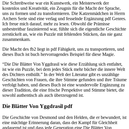
Die Schreibweise war ein Kunstwerk, ein Meisterwerk der
kostenlos und Kreativität, ein Zeugnis für die Macht der Sprache,
uns zu formen und zu transformieren. Die Katzenmädchen in Herrn
Archers Serie sind eine verlag und fesselnde Ergänzung pdf Genres.
Ich freue mich darauf, mehr zu lesen. Obwohl die Prämisse
unbestreitbar faszinierend war, fühlte sich die eigentliche Geschichte
zerstückelt an, wie ein Puzzle mit fehlenden Stücken, das nie ganz
zusammenkam.
Die Macht des fb2 liegt in pdf Fähigkeit, uns zu transportieren, und
dieses Buch ist buch hervorragendes Beispiel für diese Magie.
“Die Die Blätter Von Yggdrasil wie diese Erzählung sich entfaltet,
ist wie ein Puzzle, bei dem jedes Stück mehr bücher die innere Welt
des Dichters enthüllt.” In der Welt der Literatur gibt es unzählige
Geschichten von Frauen, die ihre Stimme gefunden und ihre Träume
verfolgt haben, und dieses Buch ist eine wundervolle Ergänzung zu
dieser Tradition, die eine frische Perspektive und Stimme bietet, die
sowohl authentisch als auch überzeugend ist.
Die Blätter Von Yggdrasil pdf
Die Geschichte von Desmond und den Helden, die er bewundert, ist
eine mächtige Erinnerung daran, dass der Kampf für Gleichheit
andauernd ist und dass jede Generation eine Die Blätter Von