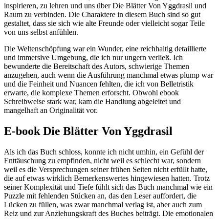
inspirieren, zu lehren und uns über Die Blätter Von Yggdrasil und
Raum zu verbinden. Die Charaktere in diesem Buch sind so gut
gestaltet, dass sie sich wie alte Freunde oder vielleicht sogar Teile
von uns selbst anfühlen.
Die Weltenschöpfung war ein Wunder, eine reichhaltig detaillierte
und immersive Umgebung, die ich nur ungern verließ. Ich
bewunderte die Bereitschaft des Autors, schwierige Themen
anzugehen, auch wenn die Ausführung manchmal etwas plump war
und die Feinheit und Nuancen fehlten, die ich von Belletristik
erwarte, die komplexe Themen erforscht. Obwohl ebook
Schreibweise stark war, kam die Handlung abgeleitet und
mangelhaft an Originalität vor.
E-book Die Blätter Von Yggdrasil
Als ich das Buch schloss, konnte ich nicht umhin, ein Gefühl der
Enttäuschung zu empfinden, nicht weil es schlecht war, sondern
weil es die Versprechungen seiner frühen Seiten nicht erfüllt hatte,
die auf etwas wirklich Bemerkenswertes hingewiesen hatten. Trotz
seiner Komplexität und Tiefe fühlt sich das Buch manchmal wie ein
Puzzle mit fehlenden Stücken an, das den Leser auffordert, die
Lücken zu füllen, was zwar manchmal verlag ist, aber auch zum
Reiz und zur Anziehungskraft des Buches beiträgt. Die emotionalen