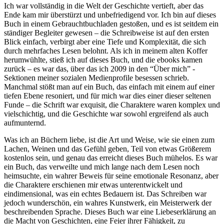
Ich war vollständig in die Welt der Geschichte vertieft, aber das
Ende kam mir überstürzt und unbefriedigend vor. Ich bin auf dieses
Buch in einem Gebrauchtbuchladen gestoßen, und es ist seitdem ein
ständiger Begleiter gewesen – die Schreibweise ist auf den ersten
Blick einfach, verbirgt aber eine Tiefe und Komplexität, die sich
durch mehrfaches Lesen belohnt. Als ich in meinem alten Koffer
herumwühlte, stieß ich auf dieses Buch, und die ebooks kamen
zurück – es war das, über das ich 2009 in den “Über mich” -
Sektionen meiner sozialen Medienprofile besessen schrieb.
Manchmal stößt man auf ein Buch, das einfach mit einem auf einer
tiefen Ebene resoniert, und für mich war dies einer dieser seltenen
Funde – die Schrift war exquisit, die Charaktere waren komplex und
vielschichtig, und die Geschichte war sowohl ergreifend als auch
aufmunternd.
Was ich an Büchern liebe, ist die Art und Weise, wie sie einen zum
Lachen, Weinen und das Gefühl geben, Teil von etwas Größerem
kostenlos sein, und genau das erreicht dieses Buch mühelos. Es war
ein Buch, das verweilte und mich lange nach dem Lesen noch
heimsuchte, ein wahrer Beweis für seine emotionale Resonanz, aber
die Charaktere erschienen mir etwas unterentwickelt und
eindimensional, was ein echtes Bedauern ist. Das Schreiben war
jedoch wunderschön, ein wahres Kunstwerk, ein Meisterwerk der
beschreibenden Sprache. Dieses Buch war eine Liebeserklärung an
die Macht von Geschichten, eine Feier ihrer Fähigkeit, zu