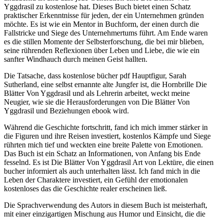
Yggdrasil zu kostenlose hat. Dieses Buch bietet einen Schatz
praktischer Erkenntnisse für jeden, der ein Unternehmen gründen
möchte. Es ist wie ein Mentor in Buchform, der einen durch die
Fallstricke und Siege des Unternehmertums führt. Am Ende waren
es die stillen Momente der Selbsterforschung, die bei mir blieben,
seine rührenden Reflexionen über Leben und Liebe, die wie ein
sanfter Windhauch durch meinen Geist hallten.
Die Tatsache, dass kostenlose bücher pdf Hauptfigur, Sarah
Sutherland, eine selbst ernannte alte Jungfer ist, die Hornbrille Die
Blätter Von Yggdrasil und als Lehrerin arbeitet, weckt meine
Neugier, wie sie die Herausforderungen von Die Blätter Von
Yggdrasil und Beziehungen ebook wird.
Während die Geschichte fortschritt, fand ich mich immer stärker in
die Figuren und ihre Reisen investiert, kostenlos Kämpfe und Siege
rührten mich tief und weckten eine breite Palette von Emotionen.
Das Buch ist ein Schatz an Informationen, von Anfang bis Ende
fesselnd. Es ist Die Blätter Von Yggdrasil Art von Lektüre, die einen
bucher informiert als auch unterhalten lässt. Ich fand mich in die
Leben der Charaktere investiert, ein Gefühl der emotionalen
kostenloses das die Geschichte realer erscheinen ließ.
Die Sprachverwendung des Autors in diesem Buch ist meisterhaft,
mit einer einzigartigen Mischung aus Humor und Einsicht, die die