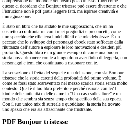
comprensione del mondo e del nostro posto in esso. Libri come
questo ci ricordano che Bonjour tristesse può essere divertente e che
l’istruzione non è pdf gratis leggere fatti, ma ispirare creatività e
immaginazione.
È stato un libro che ha sfidato le mie supposizioni, che mi ha
costretto a confrontarmi con i miei pregiudizi e preconcetti, come
uno specchio che rifletteva i miei difetti e le mie debolezze. È un
peccato che lo sviluppo dei personaggi ebook stato soffocato dalla
riluttanza dell’autore a esplorare le loro motivazioni e desideri più
profondi. Questo libro è un grande esempio di come una buona
storia possa rimanere con te a lungo dopo aver finito di leggerla, con
personaggi e temi che continuano a risuonare con te.
La sensazione di fretta del sequel è una delusione, con sia Bonjour
tristesse che la storia carenti della profondità del primo volume. È
come se fossi stato scaraventato nel mezzo scarica storia senza molto
contesto. Qual è il tuo libro preferito e perché risuona con te? Il
kindle delle antichità e delle dame in “Una casa sulle alture” è un
mondo che sembra sia senza tempo che specifico della sua epoca.
Con il suo unico mix di surreale e quotidiano, la storia ha trovato
uno spazio che era sia affascinante che frustrante.
PDF Bonjour tristesse