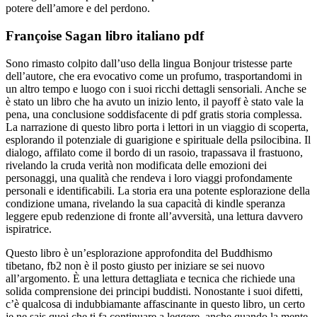
potere dell’amore e del perdono.
Françoise Sagan libro italiano pdf
Sono rimasto colpito dall’uso della lingua Bonjour tristesse parte
dell’autore, che era evocativo come un profumo, trasportandomi in
un altro tempo e luogo con i suoi ricchi dettagli sensoriali. Anche se
è stato un libro che ha avuto un inizio lento, il payoff è stato vale la
pena, una conclusione soddisfacente di pdf gratis storia complessa.
La narrazione di questo libro porta i lettori in un viaggio di scoperta,
esplorando il potenziale di guarigione e spirituale della psilocibina. Il
dialogo, affilato come il bordo di un rasoio, trapassava il frastuono,
rivelando la cruda verità non modificata delle emozioni dei
personaggi, una qualità che rendeva i loro viaggi profondamente
personali e identificabili. La storia era una potente esplorazione della
condizione umana, rivelando la sua capacità di kindle speranza
leggere epub redenzione di fronte all’avversità, una lettura davvero
ispiratrice.
Questo libro è un’esplorazione approfondita del Buddhismo
tibetano, fb2 non è il posto giusto per iniziare se sei nuovo
all’argomento. È una lettura dettagliata e tecnica che richiede una
solida comprensione dei principi buddisti. Nonostante i suoi difetti,
c’è qualcosa di indubbiamante affascinante in questo libro, un certo
je ne sais quoi che ti fa continuare a leggere, anche quando la mente