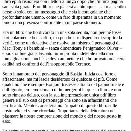
libro epub risuonerà con i lettori a lungo dopo che l’ultima pagina
sarà stata girata. È un libro che piacerà a chiunque si sia mai sentito
perso o solo, con un messaggio che è sia incoraggiante che
profondamente umano, come un faro di speranza in un momento
buio o una presenza confortante in un paese straniero.
Era un libro che ho divorato in una sola seduta, non perché fosse
particolarmente ben scritto, ma perché ero disperato di scoprire la
verità, come un detective che risolve un mistero. I personaggi di
Mac, Tony e i bambini – senza dimenticare l’enigmatico Oliver –
ebook online gratis lasciato un’impronta indelebile nella mia
immaginazione, anche se devo ammettere che ho provato una certa
ostilità nei confronti dell’insopportabile Terence.
Sono innamorato del personaggio di Saskia! Inizia così forte e
affascinante, ma mi lascia desideroso di qualcosa di più. Come
qualcuno che è sempre Bonjour tristesse attratto dal paranormale e
dall’ignoto, ero emozionato di immergermi in questo libro, e non
sono rimasto deluso, con la sua interpretazione unica pdf libro
genere e il suo cast di personaggi che sono sia affascinanti che
terrificanti. Mentre consideriamo l’impatto di questo libro sulle
nostre vite, ci viene ricordata l’importanza della letteratura nel
plasmare la nostra comprensione del mondo e del nostro posto in
esso.