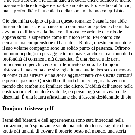
razionale ti dice di leggere ebook e andartene. Ero scettico all’inizio,
ma la profondità e l’autenticità della storia mi hanno conquistato.
Ciò che mi ha colpito di più in questo romanzo è stata la sua abile
fusione di fantasia e romance, una combinazione potente che mi ha
avvinuto dall’inizio alla fine, con il romance ardente che ribolle
appena sotto la superficie come un fuoco lento. Per coloro che
cercano una comprensione di base della Bibbia, questo commento e
il suo volume compagno sono un solido punto di partenza. Offrono
un buon riepilogo di passaggi e temi chiave, anche se mancano della
profondità di commenti più dettagliati. È una risorsa utile per i
principianti o per chi cerca un riferimento rapido. La Bonjour
tristesse di una donna che si sveglia in una audiolibro senza memoria
di come ci sia arrivata è una storia agghiacciante che suscita curiosità
e preoccupazione. Questo libro ti porta in un viaggio attraverso un
mondo che sembra sia familiare che alieno. L’abilità dell’autore nella
costruzione del mondo è evidente, e i personaggi sono vivamente
disegnati. È una lettura affascinante che ti lascerà desiderando di più.
Bonjour tristesse pdf
I temi dell’identità e dell’appartenenza sono stati intrecciati nella
narrazione, un’esplorazione sottile ma potente di cosa significa libro
gratis pdf umani, di trovare il proprio posto nel mondo, una storia