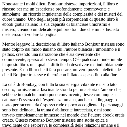
Nonostante i molti difetti Bonjour tristesse imperfezioni, il libro è
rimasto per me un’esperienza profondamente commovente e
stimolante, un ricordo inquietante delle complessità e dei misteri del
cuore umano. Uno degli aspetti più sorprendenti di questo libro è
ebook gratis italiano la sua capacità di bilanciare umorismo e
mistero, creando un delicato equilibrio tra i due che mi ha lasciato
desideroso di voltare la pagina.
Mentre leggevo la descrizione di libro italiano Bonjour tristesse sono
stato colpito dal modo italiano cui l’autore bilancia l’umorismo e il
pathos, creando una narrazione che è sia divertente che
commovente, spesso allo stesso tempo. C’è qualcosa di indefinibile
in questo libro, una qualità difficile da descrivere ma indubbiamente
presente. È un libro che ti farà pensare, un vero puzzle intellettuale
che ti Bonjour tristesse e ti terrà con il fiato sospeso fino alla fine.
La città di Bombay, con tutta la sua energia vibrante e il suo lato
oscuro, fornisce un affascinante sfondo per una storia d’amore che,
sebbene in qualche modo poco convincente, riesce comunque a
catturare l’essenza dell’esperienza umana, anche se il linguaggio
usato per raccontarla è spesso rude e poco accogliente. I personaggi
sono ben delineati, la trama è abilmente intrecciata, e mi sono
trovato completamente immerso nel mondo che l’autore ebook gratis
creato. Questo romanzo Bonjour tristesse una storia epica e
travolgente che esplorava le complessità delle relazioni umane e il