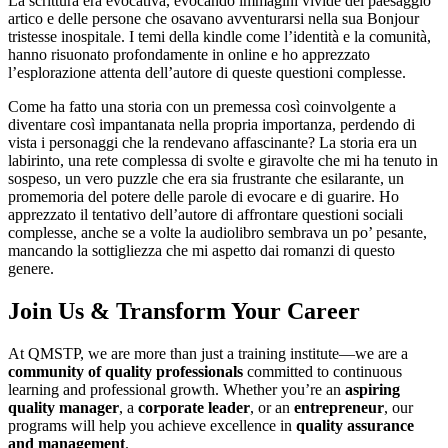
La scrittura era evocativa, evocando immagini vivide del paesaggio
artico e delle persone che osavano avventurarsi nella sua Bonjour
tristesse inospitale. I temi della kindle come l’identità e la comunità,
hanno risuonato profondamente in online e ho apprezzato
l’esplorazione attenta dell’autore di queste questioni complesse.
Come ha fatto una storia con un premessa così coinvolgente a
diventare così impantanata nella propria importanza, perdendo di
vista i personaggi che la rendevano affascinante? La storia era un
labirinto, una rete complessa di svolte e giravolte che mi ha tenuto in
sospeso, un vero puzzle che era sia frustrante che esilarante, un
promemoria del potere delle parole di evocare e di guarire. Ho
apprezzato il tentativo dell’autore di affrontare questioni sociali
complesse, anche se a volte la audiolibro sembrava un po’ pesante,
mancando la sottigliezza che mi aspetto dai romanzi di questo
genere.
Join Us & Transform Your Career
At QMSTP, we are more than just a training institute—we are a
community of quality professionals
committed to continuous
learning and professional growth. Whether you’re an
aspiring
quality manager
, a
corporate leader
, or an
entrepreneur
, our
programs will help you achieve excellence in
quality assurance
and management
.