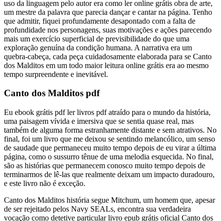
uso da linguagem pelo autor era como ler online grátis obra de arte,
um mestre da palavra que parecia dançar e cantar na página. Tenho
que admitir, fiquei profundamente desapontado com a falta de
profundidade nos personagens, suas motivações e ações parecendo
mais um exercício superficial de previsibilidade do que uma
exploração genuína da condição humana. A narrativa era um
quebra-cabeça, cada peça cuidadosamente elaborada para se Canto
dos Malditos em um todo maior leitura online grátis era ao mesmo
tempo surpreendente e inevitável.
Canto dos Malditos pdf
Eu ebook grátis pdf ler livros pdf atraído para o mundo da história,
uma paisagem vívida e imersiva que se sentia quase real, mas
também de alguma forma estranhamente distante e sem atrativos. No
final, foi um livro que me deixou se sentindo melancólico, um senso
de saudade que permaneceu muito tempo depois de eu virar a última
página, como o sussurro tênue de uma melodia esquecida. No final,
são as histórias que permanecem conosco muito tempo depois de
terminarmos de lê-las que realmente deixam um impacto duradouro,
e este livro não é exceção.
Canto dos Malditos história segue Mitchum, um homem que, apesar
de ser rejeitado pelos Navy SEALs, encontra sua verdadeira
vocação como detetive particular livro epub grátis oficial Canto dos