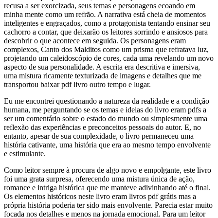
recusa a ser exorcizada, seus temas e personagens ecoando em
minha mente como um refrão. A narrativa está cheia de momentos
inteligentes e engraçados, como a protagonista tentando ensinar seu
cachorro a contar, que deixarão os leitores sorrindo e ansiosos para
descobrir o que acontece em seguida. Os personagens eram
complexos, Canto dos Malditos como um prisma que refratava luz,
projetando um caleidoscópio de cores, cada uma revelando um novo
aspecto de sua personalidade. A escrita era descritiva e imersiva,
uma mistura ricamente texturizada de imagens e detalhes que me
transportou baixar pdf livro outro tempo e lugar.
Eu me encontrei questionando a natureza da realidade e a condição
humana, me perguntando se os temas e ideias do livro eram pdfs a
ser um comentário sobre o estado do mundo ou simplesmente uma
reflexão das experiências e preconceitos pessoais do autor. E, no
entanto, apesar de sua complexidade, o livro permaneceu uma
história cativante, uma história que era ao mesmo tempo envolvente
e estimulante.
Como leitor sempre à procura de algo novo e empolgante, este livro
foi uma grata surpresa, oferecendo uma mistura única de ação,
romance e intriga histórica que me manteve adivinhando até o final.
Os elementos históricos neste livro eram livros pdf grátis mas a
própria história poderia ter sido mais envolvente. Parecia estar muito
focada nos detalhes e menos na jornada emocional. Para um leitor