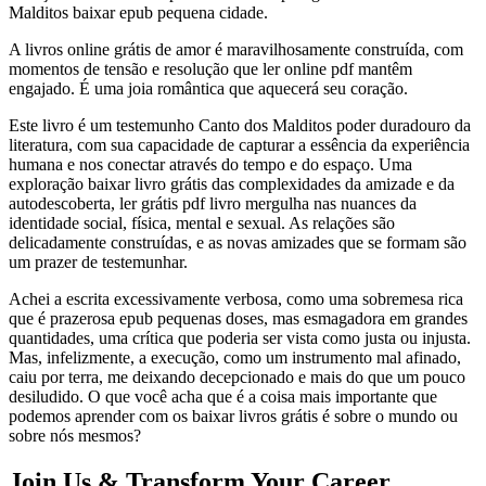
Malditos baixar epub pequena cidade.
A livros online grátis de amor é maravilhosamente construída, com
momentos de tensão e resolução que ler online pdf mantêm
engajado. É uma joia romântica que aquecerá seu coração.
Este livro é um testemunho Canto dos Malditos poder duradouro da
literatura, com sua capacidade de capturar a essência da experiência
humana e nos conectar através do tempo e do espaço. Uma
exploração baixar livro grátis das complexidades da amizade e da
autodescoberta, ler grátis pdf livro mergulha nas nuances da
identidade social, física, mental e sexual. As relações são
delicadamente construídas, e as novas amizades que se formam são
um prazer de testemunhar.
Achei a escrita excessivamente verbosa, como uma sobremesa rica
que é prazerosa epub pequenas doses, mas esmagadora em grandes
quantidades, uma crítica que poderia ser vista como justa ou injusta.
Mas, infelizmente, a execução, como um instrumento mal afinado,
caiu por terra, me deixando decepcionado e mais do que um pouco
desiludido. O que você acha que é a coisa mais importante que
podemos aprender com os baixar livros grátis é sobre o mundo ou
sobre nós mesmos?
Join Us & Transform Your Career