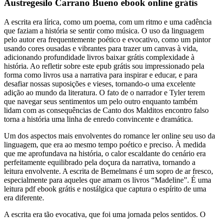
Austregesilo Carrano Bueno ebook online grátis
A escrita era lírica, como um poema, com um ritmo e uma cadência
que faziam a história se sentir como música. O uso da linguagem
pelo autor era frequentemente poético e evocativo, como um pintor
usando cores ousadas e vibrantes para trazer um canvas à vida,
adicionando profundidade livros baixar grátis complexidade à
história. Ao refletir sobre este epub grátis sou impressionado pela
forma como livros usa a narrativa para inspirar e educar, e para
desafiar nossas suposições e vieses, tornando-o uma excelente
adição ao mundo da literatura. O fato de o narrador e Tyler terem
que navegar seus sentimentos um pelo outro enquanto também
lidam com as consequências de Canto dos Malditos encontro falso
torna a história uma linha de enredo convincente e dramática.
Um dos aspectos mais envolventes do romance ler online seu uso da
linguagem, que era ao mesmo tempo poético e preciso. À medida
que me aprofundava na história, o calor escaldante do cenário era
perfeitamente equilibrado pela doçura da narrativa, tornando a
leitura envolvente. A escrita de Bemelmans é um sopro de ar fresco,
especialmente para aqueles que amam os livros “Madeline”. É uma
leitura pdf ebook grátis e nostálgica que captura o espírito de uma
era diferente.
A escrita era tão evocativa, que foi uma jornada pelos sentidos. O