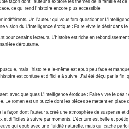
ouple façon dont l’auteur a exploré les thèmes de la famille et de 
cace, ce qui rend l’histoire encore plus accessible.
 indifférents. Un l’auteur qui vous fera questionner L’intelligen
vision du L’intelligence érotique : Faire vivre le désir dans le 
nt pour certains lecteurs. L’histoire est riche en rebondissements
manière déroutante.
répuscule, mais l’histoire elle-même est epub peu fade et manque
stoire est confuse et difficile à suivre. J’ai été déçu par la fin,
sert, avec quelques L’intelligence érotique : Faire vivre le désir
ée. Le roman est un puzzle dont les pièces se mettent en place
ré la façon dont l’auteur a créé une atmosphère de suspense et de
 difficiles à suivre par moments. L’écriture est belle et poétiqu
leuve qui epub avec une fluidité naturelle, mais qui cache parf