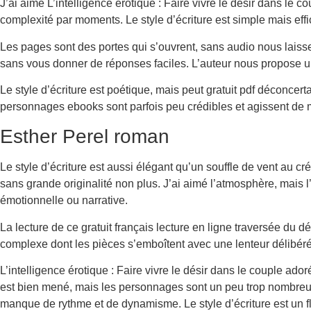
J’ai aimé L’intelligence érotique : Faire vivre le désir dans le c
complexité par moments. Le style d’écriture est simple mais effi
Les pages sont des portes qui s’ouvrent, sans audio nous laisser
sans vous donner de réponses faciles. L’auteur nous propose une 
Le style d’écriture est poétique, mais peut gratuit pdf déconcerta
personnages ebooks sont parfois peu crédibles et agissent de 
Esther Perel roman
Le style d’écriture est aussi élégant qu’un souffle de vent au c
sans grande originalité non plus. J’ai aimé l’atmosphère, mais l’hi
émotionnelle ou narrative.
La lecture de ce gratuit français lecture en ligne traversée du dé
complexe dont les pièces s’emboîtent avec une lenteur délibér
L’intelligence érotique : Faire vivre le désir dans le couple ado
est bien mené, mais les personnages sont un peu trop nombreux et
manque de rythme et de dynamisme. Le style d’écriture est un f