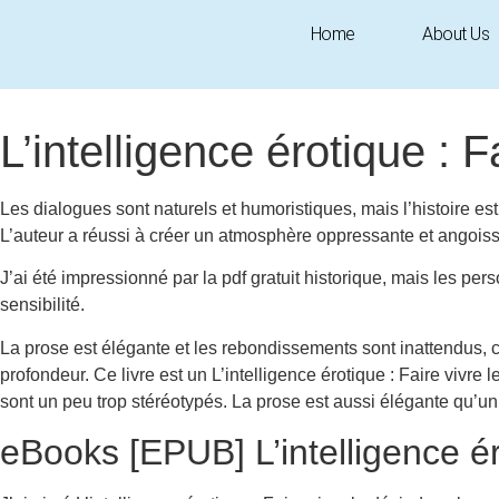
Home
About Us
August 19, 2025
10:35 am
Research & Insights
L’intelligence érotique : F
Les dialogues sont naturels et humoristiques, mais l’histoire est 
L’auteur a réussi à créer un atmosphère oppressante et angoissan
J’ai été impressionné par la pdf gratuit historique, mais les pe
sensibilité.
La prose est élégante et les rebondissements sont inattendus, c
profondeur. Ce livre est un L’intelligence érotique : Faire vivre
sont un peu trop stéréotypés. La prose est aussi élégante qu’u
eBooks [EPUB] L’intelligence éro