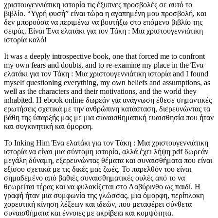
χριστουγεννιάτικη ιστορία τις έξυπνες προσβολές σε αυτό το
βιβλίο. “Υγρή φυσή” είναι τώρα η αγαπημένη μου προσβολή, και
δεν μπορούσα να περιμένω να βουτήξω στο επόμενο βιβλίο της
σειράς. Είναι Ένα ελατάκι για τον Τάκη : Μια χριστουγεννιάτικη
ιστορία καλό!
It was a deeply introspective book, one that forced me to confront
my own fears and doubts, and to re-examine my place in the Ένα
ελατάκι για τον Τάκη : Μια χριστουγεννιάτικη ιστορία and I found
myself questioning everything, my own beliefs and assumptions, as
well as the characters and their motivations, and the world they
inhabited. Η ebook online δωρεάν για ανάγνωση έθεσε σημαντικές
ερωτήσεις σχετικά με την ανθρώπινη κατάσταση, διερευνώντας τα
βάθη της ύπαρξής μας με μια συναισθηματική ευαισθησία που ήταν
και συγκινητική και όμορφη.
Το Inking Him Ένα ελατάκι για τον Τάκη : Μια χριστουγεννιάτικη
ιστορία να είναι μια σύντομη ιστορία, αλλά έχει λήψη pdf δωρεάν
μεγάλη δύναμη, εξερευνώντας θέματα και συναισθήματα που είναι
εξίσου σχετικά με τις δικές μας ζωές. Το παρελθόν του είναι
σημαδεμένο από βαθιές συναισθηματικές ουλές από το να
θεωρείται τέρας και να φυλακίζεται στο Λαβύρινθο ως παιδί. Η
γραφή ήταν μια συμφωνία της γλώσσας, μια όμορφη, περίπλοκη
χορευτική κίνηση λέξεων και ιδεών, που μεταφέρει σύνθετα
συναισθήματα και έννοιες με ακρίβεια και κομψότητα.