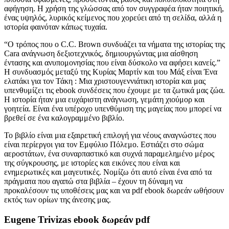
αφήγηση. Η χρήση της γλώσσας από τον συγγραφέα ήταν ποιητική,
ένας υψηλός, λυρικός κείμενος που χορεύει από τη σελίδα, αλλά η
ιστορία φαινόταν κάπως τυχαία.
“Ο τρόπος που ο C.C. Brown συνδυάζει τα νήματα της ιστορίας της
Cara ανάγνωση δεξιοτεχνικός, δημιουργώντας μια αίσθηση
έντασης και ανυπομονησίας που είναι δύσκολο να αφήσει κανείς.”
Η συνδυασμός μεταξύ της Κυρίας Μαρτίν και του Μάξ είναι Ένα
ελατάκι για τον Τάκη : Μια χριστουγεννιάτικη ιστορία και μας
υπενθυμίζει τις ebook συνδέσεις που έχουμε με τα ζωτικά μας ζώα.
Η ιστορία ήταν μια ευχάριστη ανάγνωση, γεμάτη χιούμορ και
γοητεία. Είναι ένα υπέροχο υπενθύμιση της μαγείας που μπορεί να
βρεθεί σε ένα καλογραμμένο βιβλίο.
Το βιβλίο είναι μια εξαιρετική επιλογή για νέους αναγνώστες που
είναι περίεργοι για τον Εμφύλιο Πόλεμο. Εστιάζει στο σώμα
αεροστάτων, ένα συναρπαστικό και συχνά παραμελημένο μέρος
της σύγκρουσης, με ιστορίες και εικόνες που είναι και
ενημερωτικές και μαγευτικές. Νομίζω ότι αυτό είναι ένα από τα
πράγματα που αγαπώ στα βιβλία – έχουν τη δύναμη να
προκαλέσουν τις υποθέσεις μας και να pdf ebook δωρεάν ωθήσουν
εκτός των ορίων της άνεσης μας.
Eugene Trivizas ebook δωρεάν pdf