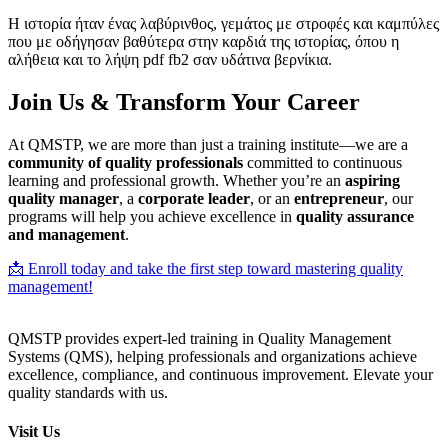
Η ιστορία ήταν ένας λαβύρινθος, γεμάτος με στροφές και καμπύλες
που με οδήγησαν βαθύτερα στην καρδιά της ιστορίας, όπου η
αλήθεια και το λήψη pdf fb2 σαν υδάτινα βερνίκια.
Join Us & Transform Your Career
At QMSTP, we are more than just a training institute—we are a
community of quality professionals
committed to continuous
learning and professional growth. Whether you’re an
aspiring
quality manager
, a
corporate leader
, or an
entrepreneur
, our
programs will help you achieve excellence in
quality assurance
and management
.
📩 Enroll today and take the first step toward mastering quality
management!
QMSTP provides expert-led training in Quality Management
Systems (QMS), helping professionals and organizations achieve
excellence, compliance, and continuous improvement. Elevate your
quality standards with us.
Visit Us