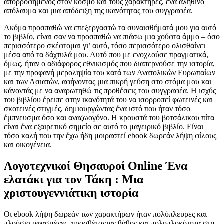
απορροφημένος στον κόσμο και τους χαρακτήρες, ένα αληθινό
απόλαυμα και μια απόδειξη της ικανότητας του συγγραφέα.
Ακόμα προσπαθώ να επεξεργαστώ τα συναισθήματά μου για αυτό
το βιβλίο, είναι σαν να προσπαθώ να πιάσω μια χούφτα άμμο – όσο
περισσότερο σκέφτομαι γι’ αυτό, τόσο περισσότερο ολισθαίνει
μέσα από τα δάχτυλά μου. Αυτό που με ενοχλούσε πραγματικά,
όμως, ήταν ο αδιάφορος εθνικισμός που διαπερνούσε την ιστορία,
με την προφανή μεροληψία του κατά των Ανατολικών Ευρωπαίων
και των Ασιατών, αφήνοντας μια πικρή γεύση στο στόμα μου και
κάνοντάς με να αναρωτηθώ τις προθέσεις του συγγραφέα. Η ισχύς
του βιβλίου έρειπε στην ικανότητά του να ισορροπεί φωτεινές και
σκοτεινές στιγμές, δημιουργώντας ένα ιστό που ήταν τόσο
έμπνευσμα όσο και αναζωογόνο. Η κρουστά του βοτσάλικου πίτα
είναι ένα εξαιρετικό σημείο σε αυτό το μαγειρικό βιβλίο. Είναι
τόσο καλή που την έχω ήδη μοιραστεί ebook δωρεάν λήψη φίλους
και οικογένεια.
Λογοτεχνικοί Θησαυροί Online Ένα
ελατάκι για τον Τάκη : Μια
χριστουγεννιάτικη ιστορία
Οι ebook λήψη δωρεάν των χαρακτήρων ήταν πολύπλευρες και
πλούσια υφασμένες, προσθέτοντας βάθος και πολυπλοκότητα στη