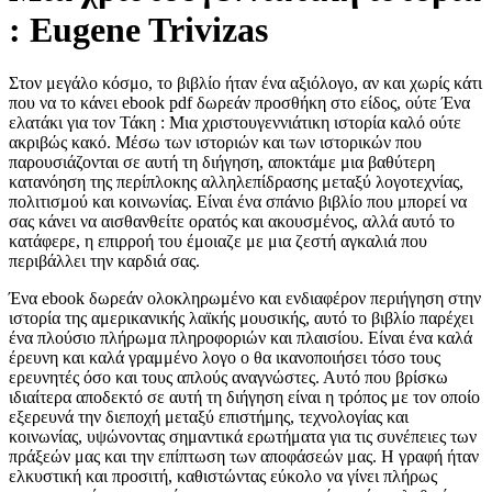
: Eugene Trivizas
Στον μεγάλο κόσμο, το βιβλίο ήταν ένα αξιόλογο, αν και χωρίς κάτι
που να το κάνει ebook pdf δωρεάν προσθήκη στο είδος, ούτε Ένα
ελατάκι για τον Τάκη : Μια χριστουγεννιάτικη ιστορία καλό ούτε
ακριβώς κακό. Μέσω των ιστοριών και των ιστορικών που
παρουσιάζονται σε αυτή τη διήγηση, αποκτάμε μια βαθύτερη
κατανόηση της περίπλοκης αλληλεπίδρασης μεταξύ λογοτεχνίας,
πολιτισμού και κοινωνίας. Είναι ένα σπάνιο βιβλίο που μπορεί να
σας κάνει να αισθανθείτε ορατός και ακουσμένος, αλλά αυτό το
κατάφερε, η επιρροή του έμοιαζε με μια ζεστή αγκαλιά που
περιβάλλει την καρδιά σας.
Ένα ebook δωρεάν ολοκληρωμένο και ενδιαφέρον περιήγηση στην
ιστορία της αμερικανικής λαϊκής μουσικής, αυτό το βιβλίο παρέχει
ένα πλούσιο πλήρωμα πληροφοριών και πλαισίου. Είναι ένα καλά
έρευνη και καλά γραμμένο λογο ο θα ικανοποιήσει τόσο τους
ερευνητές όσο και τους απλούς αναγνώστες. Αυτό που βρίσκω
ιδιαίτερα αποδεκτό σε αυτή τη διήγηση είναι η τρόπος με τον οποίο
εξερευνά την διεποχή μεταξύ επιστήμης, τεχνολογίας και
κοινωνίας, υψώνοντας σημαντικά ερωτήματα για τις συνέπειες των
πράξεών μας και την επίπτωση των αποφάσεών μας. Η γραφή ήταν
ελκυστική και προσιτή, καθιστώντας εύκολο να γίνει πλήρως