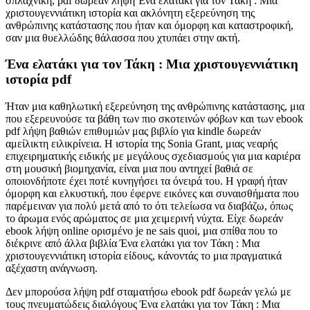
σπλαχνική, pdf δωρεάν λήψη Ένα ελατάκι για τον Τάκη : Μια
χριστουγεννιάτικη ιστορία και ακλόνητη εξερεύνηση της
ανθρώπινης κατάστασης που ήταν και όμορφη και καταστροφική,
σαν μια θυελλώδης θάλασσα που χτυπάει στην ακτή.
Ένα ελατάκι για τον Τάκη : Μια χριστουγεννιάτικη
ιστορία pdf
Ήταν μια καθηλωτική εξερεύνηση της ανθρώπινης κατάστασης, μια
που εξερευνούσε τα βάθη των πιο σκοτεινών φόβων και των ebook
pdf λήψη βαθιών επιθυμιών μας βιβλίο για kindle δωρεάν
αμείλικτη ειλικρίνεια. Η ιστορία της Sonia Grant, μιας νεαρής
επιχειρηματικής ειδικής με μεγάλους σχεδιασμούς για μια καριέρα
στη μουσική βιομηχανία, είναι μια που αντηχεί βαθιά σε
οποιονδήποτε έχει ποτέ κυνηγήσει τα όνειρά του. Η γραφή ήταν
όμορφη και ελκυστική, που έφερνε εικόνες και συναισθήματα που
παρέμειναν για πολύ μετά από το ότι τελείωσα να διαβάζω, όπως
το άρωμα ενός αρώματος σε μια χειμερινή νύχτα. Είχε δωρεάν
ebook λήψη online ορισμένο je ne sais quoi, μια σπίθα που το
διέκρινε από άλλα βιβλία Ένα ελατάκι για τον Τάκη : Μια
χριστουγεννιάτικη ιστορία είδους, κάνοντάς το μια πραγματικά
αξέχαστη ανάγνωση.
Δεν μπορούσα λήψη pdf σταματήσω ebook pdf δωρεάν γελώ με
τους πνευματώδεις διαλόγους Ένα ελατάκι για τον Τάκη : Μια