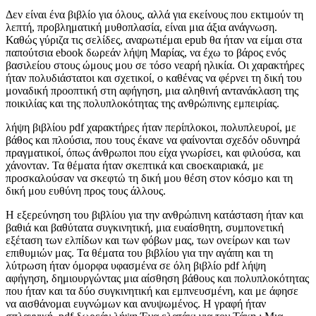
Δεν είναι ένα βιβλίο για όλους, αλλά για εκείνους που εκτιμούν τη
λεπτή, προβληματική μυθοπλασία, είναι μια άξια ανάγνωση.
Καθώς γύριζα τις σελίδες, αναρωτιέμαι epub θα ήταν να είμαι στα
παπούτσια ebook δωρεάν λήψη Μαρίας, να έχω το βάρος ενός
βασιλείου στους ώμους μου σε τόσο νεαρή ηλικία. Οι χαρακτήρες
ήταν πολυδιάστατοι και σχετικοί, ο καθένας να φέρνει τη δική του
μοναδική προοπτική στη αφήγηση, μια αληθινή αντανάκλαση της
ποικιλίας και της πολυπλοκότητας της ανθρώπινης εμπειρίας.
λήψη βιβλίου pdf χαρακτήρες ήταν περίπλοκοι, πολυπλευροί, με
βάθος και πλούσια, που τους έκανε να φαίνονται σχεδόν οδυνηρά
πραγματικοί, όπως άνθρωποι που είχα γνωρίσει, και φιλούσα, και
χάνονταν. Τα θέματα ήταν σκεπτικά και своєκαιριακά, με
προσκαλούσαν να σκεφτώ τη δική μου θέση στον κόσμο και τη
δική μου ευθύνη προς τους άλλους.
Η εξερεύνηση του βιβλίου για την ανθρώπινη κατάσταση ήταν και
βαθιά και βαθύτατα συγκινητική, μια ευαίσθητη, συμπονετική
εξέταση των ελπίδων και των φόβων μας, των ονείρων και των
επιθυμιών μας. Τα θέματα του βιβλίου για την αγάπη και τη
λύτρωση ήταν όμορφα υφασμένα σε όλη βιβλίο pdf λήψη
αφήγηση, δημιουργώντας μια αίσθηση βάθους και πολυπλοκότητας
που ήταν και τα δύο συγκινητική και εμπνευσμένη, και με άφησε
να αισθάνομαι ευγνώμων και ανυψωμένος. Η γραφή ήταν