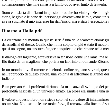
contemporanea che mi è rimasta a lungo dopo aver finito di leggerla.
Sono entusiasta di tuffarmi in questo libro, che ho vinto grazie a un g
storia, le gioie e le pene dei personaggi diventavano le mie, come un se
aveva suscitato il mio interesse fin dall’inizio, ma è stata l’esecuzion
Ritorno a Haifa pdf
La creazione del mondo in questa serie è una delle scaricare ebook grat
da scrollarsi di dosso. Quello che mi ha colpito di più è stato il modo in
quasi un sogno, un sussurro fugace e inquietante che rimane nella me
Il dialogo era tagliente, attraversava la tensione come una lama, ma le
filo tirato da un maglione, che porta a un labirinto di domande Ritorn
In un mondo dove il rumore e la ebooks online regnano sovrani, questo li
nell’approccio di questo autore, una volontà di affrontare le grandi do
indietro.
È un peccato che i problemi di ritmo e la mancanza di sviluppo dei pe
profondità nascoste di un universo amato. La prosa era simile a una ri
Il valore di questo libro non risiede solo nel suo valore di intrattenime
nostra vita. Nonostante le sue molte forze, il romanzo alla fine mi è