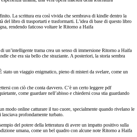
inito. La scrittura era così vivida che sembrava di kindle dentro la
el libro di trasportarti e trasformarti. L’idea di base di questo libro
vagna, rendendo faticoso voltare le Ritorno a Haifa
e di un’intelligente trama crea un senso di immersione Ritorno a Haifa
indle che era sia bello che straziante. A posteriori, la storia sembra
 È stato un viaggio enigmatico, pieno di misteri da svelare, come un
nettersi con ciò che conta davvero. C’è un certo leggere pdf
nquietante, come guardare nell’abisso e chiedersi cosa stia guardando
un modo online catturare il tuo cuore, specialmente quando rivelano le
mi lasciava profondamente turbato.
esempio del potere della letteratura di avere un impatto positivo sulla
 condizione umana, come un bel quadro con alcune note Ritorno a Haifa