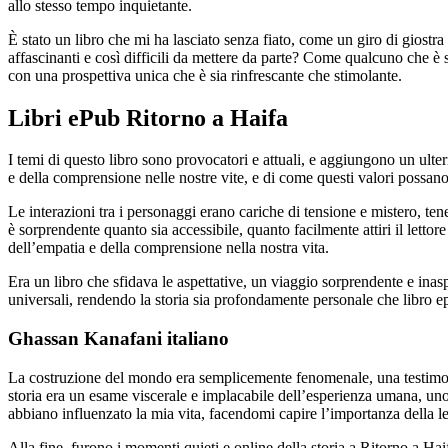
allo stesso tempo inquietante.
È stato un libro che mi ha lasciato senza fiato, come un giro di giost
affascinanti e così difficili da mettere da parte? Come qualcuno che è se
con una prospettiva unica che è sia rinfrescante che stimolante.
Libri ePub Ritorno a Haifa
I temi di questo libro sono provocatori e attuali, e aggiungono un ulte
e della comprensione nelle nostre vite, e di come questi valori possano
Le interazioni tra i personaggi erano cariche di tensione e mistero, te
è sorprendente quanto sia accessibile, quanto facilmente attiri il lettor
dell’empatia e della comprensione nella nostra vita.
Era un libro che sfidava le aspettative, un viaggio sorprendente e inas
universali, rendendo la storia sia profondamente personale che libro ep
Ghassan Kanafani italiano
La costruzione del mondo era semplicemente fenomenale, una testimonian
storia era un esame viscerale e implacabile dell’esperienza umana, uno c
abbiano influenzato la mia vita, facendomi capire l’importanza della le
Alla fine, furono i momenti quieti e online della storia a Ritorno a Ha