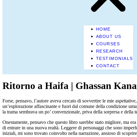
HOME
ABOUT US
COURSES
RESEARCH
TESTIMONIALS
August 22, 2025
5:27 am
Research & Insights
CONTACT
Ritorno a Haifa | Ghassan Kana
Forse, pensavo, l’autore aveva cercato di sovvertire le mie aspettative
un’esplorazione affascinante e fuori dal comune della condizione uman
la trama sembrava un po’ convenzionale, priva della sorpresa e della 
Onestamente, pensavo che questo libro sarebbe stato migliore, ma era
di entrare in una nuova realtà. Leggere di personaggi che sono imperfet
iniziali, mi sono trovato coinvolto nella narrazione, ansioso di scoprire