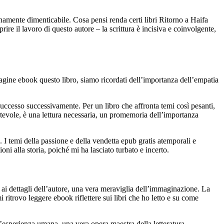
namente dimenticabile. Cosa pensi renda certi libri Ritorno a Haifa
ire il lavoro di questo autore – la scrittura è incisiva e coinvolgente,
pagine ebook questo libro, siamo ricordati dell’importanza dell’empatia
successo successivamente. Per un libro che affronta temi così pesanti,
nfortevole, è una lettura necessaria, un promemoria dell’importanza
 I temi della passione e della vendetta epub gratis atemporali e
i alla storia, poiché mi ha lasciato turbato e incerto.
 ai dettagli dell’autore, una vera meraviglia dell’immaginazione. La
 ritrovo leggere ebook riflettere sui libri che ho letto e su come
l’esperienza umana, una vera opera maestra della letteratura