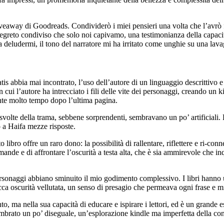
iveaway di Goodreads. Condividerò i miei pensieri una volta che l’avrò f
greto condiviso che solo noi capivamo, una testimonianza della capacità d
e a deludermi, il tono del narratore mi ha irritato come unghie su una la
is abbia mai incontrato, l’uso dell’autore di un linguaggio descrittivo 
 cui l’autore ha intrecciato i fili delle vite dei personaggi, creando un k
nte molto tempo dopo l’ultima pagina.
 svolte della trama, sebbene sorprendenti, sembravano un po’ artificiali.
o a Haifa mezze risposte.
bro offre un raro dono: la possibilità di rallentare, riflettere e ri-con
mande e di affrontare l’oscurità a testa alta, che è sia ammirevole che i
rsonaggi abbiano sminuito il mio godimento complessivo. I libri hanno 
cca oscurità vellutata, un senso di presagio che permeava ogni frase e 
nto, ma nella sua capacità di educare e ispirare i lettori, ed è un grande 
 sembrato un po’ diseguale, un’esplorazione kindle ma imperfetta della