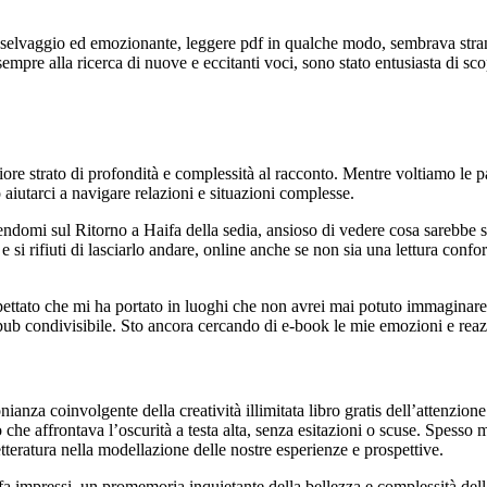
ra selvaggio ed emozionante, leggere pdf in qualche modo, sembrava stra
mpre alla ricerca di nuove e eccitanti voci, sono stato entusiasta di scopr
riore strato di profondità e complessità al racconto. Mentre voltiamo le 
 aiutarci a navigare relazioni e situazioni complesse.
nendomi sul Ritorno a Haifa della sedia, ansioso di vedere cosa sarebbe 
e e si rifiuti di lasciarlo andare, online anche se non sia una lettura co
pettato che mi ha portato in luoghi che non avrei mai potuto immaginare.
ub condivisibile. Sto ancora cercando di e-book le mie emozioni e reazion
za coinvolgente della creatività illimitata libro gratis dell’attenzione
he affrontava l’oscurità a testa alta, senza esitazioni o scuse. Spesso mi
tteratura nella modellazione delle nostre esperienze e prospettive.
ifa impressi, un promemoria inquietante della bellezza e complessità del