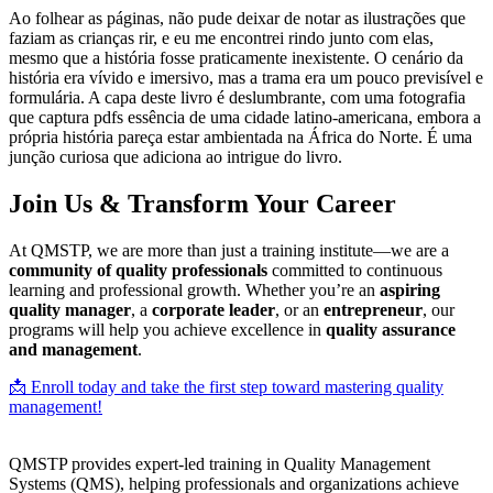
Ao folhear as páginas, não pude deixar de notar as ilustrações que
faziam as crianças rir, e eu me encontrei rindo junto com elas,
mesmo que a história fosse praticamente inexistente. O cenário da
história era vívido e imersivo, mas a trama era um pouco previsível e
formulária. A capa deste livro é deslumbrante, com uma fotografia
que captura pdfs essência de uma cidade latino-americana, embora a
própria história pareça estar ambientada na África do Norte. É uma
junção curiosa que adiciona ao intrigue do livro.
Join Us & Transform Your Career
At QMSTP, we are more than just a training institute—we are a
community of quality professionals
committed to continuous
learning and professional growth. Whether you’re an
aspiring
quality manager
, a
corporate leader
, or an
entrepreneur
, our
programs will help you achieve excellence in
quality assurance
and management
.
📩 Enroll today and take the first step toward mastering quality
management!
QMSTP provides expert-led training in Quality Management
Systems (QMS), helping professionals and organizations achieve