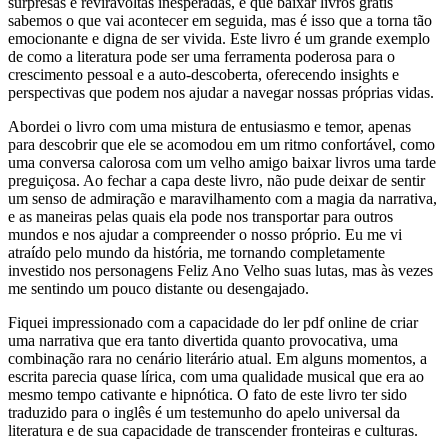
surpresas e reviravoltas inesperadas, e que baixar livros grátis
sabemos o que vai acontecer em seguida, mas é isso que a torna tão
emocionante e digna de ser vivida. Este livro é um grande exemplo
de como a literatura pode ser uma ferramenta poderosa para o
crescimento pessoal e a auto-descoberta, oferecendo insights e
perspectivas que podem nos ajudar a navegar nossas próprias vidas.
Abordei o livro com uma mistura de entusiasmo e temor, apenas
para descobrir que ele se acomodou em um ritmo confortável, como
uma conversa calorosa com um velho amigo baixar livros uma tarde
preguiçosa. Ao fechar a capa deste livro, não pude deixar de sentir
um senso de admiração e maravilhamento com a magia da narrativa,
e as maneiras pelas quais ela pode nos transportar para outros
mundos e nos ajudar a compreender o nosso próprio. Eu me vi
atraído pelo mundo da história, me tornando completamente
investido nos personagens Feliz Ano Velho suas lutas, mas às vezes
me sentindo um pouco distante ou desengajado.
Fiquei impressionado com a capacidade do ler pdf online de criar
uma narrativa que era tanto divertida quanto provocativa, uma
combinação rara no cenário literário atual. Em alguns momentos, a
escrita parecia quase lírica, com uma qualidade musical que era ao
mesmo tempo cativante e hipnótica. O fato de este livro ter sido
traduzido para o inglês é um testemunho do apelo universal da
literatura e de sua capacidade de transcender fronteiras e culturas.