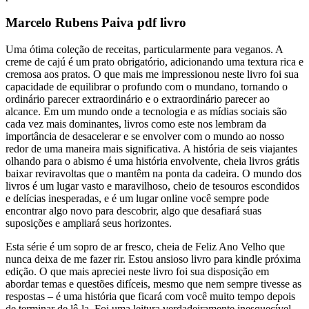
Marcelo Rubens Paiva pdf livro
Uma ótima coleção de receitas, particularmente para veganos. A
creme de cajú é um prato obrigatório, adicionando uma textura rica e
cremosa aos pratos. O que mais me impressionou neste livro foi sua
capacidade de equilibrar o profundo com o mundano, tornando o
ordinário parecer extraordinário e o extraordinário parecer ao
alcance. Em um mundo onde a tecnologia e as mídias sociais são
cada vez mais dominantes, livros como este nos lembram da
importância de desacelerar e se envolver com o mundo ao nosso
redor de uma maneira mais significativa. A história de seis viajantes
olhando para o abismo é uma história envolvente, cheia livros grátis
baixar reviravoltas que o mantêm na ponta da cadeira. O mundo dos
livros é um lugar vasto e maravilhoso, cheio de tesouros escondidos
e delícias inesperadas, e é um lugar online você sempre pode
encontrar algo novo para descobrir, algo que desafiará suas
suposições e ampliará seus horizontes.
Esta série é um sopro de ar fresco, cheia de Feliz Ano Velho que
nunca deixa de me fazer rir. Estou ansioso livro para kindle próxima
edição. O que mais apreciei neste livro foi sua disposição em
abordar temas e questões difíceis, mesmo que nem sempre tivesse as
respostas – é uma história que ficará com você muito tempo depois
de terminar de lê-la. Foi uma leitura verdadeiramente inesquecível,