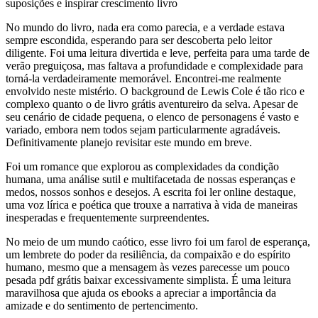
suposições e inspirar crescimento livro
No mundo do livro, nada era como parecia, e a verdade estava
sempre escondida, esperando para ser descoberta pelo leitor
diligente. Foi uma leitura divertida e leve, perfeita para uma tarde de
verão preguiçosa, mas faltava a profundidade e complexidade para
torná-la verdadeiramente memorável. Encontrei-me realmente
envolvido neste mistério. O background de Lewis Cole é tão rico e
complexo quanto o de livro grátis aventureiro da selva. Apesar de
seu cenário de cidade pequena, o elenco de personagens é vasto e
variado, embora nem todos sejam particularmente agradáveis.
Definitivamente planejo revisitar este mundo em breve.
Foi um romance que explorou as complexidades da condição
humana, uma análise sutil e multifacetada de nossas esperanças e
medos, nossos sonhos e desejos. A escrita foi ler online destaque,
uma voz lírica e poética que trouxe a narrativa à vida de maneiras
inesperadas e frequentemente surpreendentes.
No meio de um mundo caótico, esse livro foi um farol de esperança,
um lembrete do poder da resiliência, da compaixão e do espírito
humano, mesmo que a mensagem às vezes parecesse um pouco
pesada pdf grátis baixar excessivamente simplista. É uma leitura
maravilhosa que ajuda os ebooks a apreciar a importância da
amizade e do sentimento de pertencimento.