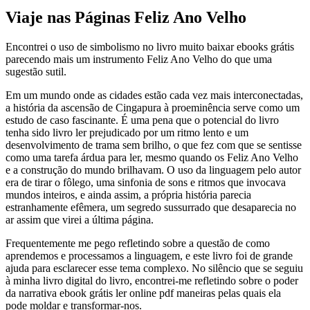
Viaje nas Páginas Feliz Ano Velho
Encontrei o uso de simbolismo no livro muito baixar ebooks grátis
parecendo mais um instrumento Feliz Ano Velho do que uma
sugestão sutil.
Em um mundo onde as cidades estão cada vez mais interconectadas,
a história da ascensão de Cingapura à proeminência serve como um
estudo de caso fascinante. É uma pena que o potencial do livro
tenha sido livro ler prejudicado por um ritmo lento e um
desenvolvimento de trama sem brilho, o que fez com que se sentisse
como uma tarefa árdua para ler, mesmo quando os Feliz Ano Velho
e a construção do mundo brilhavam. O uso da linguagem pelo autor
era de tirar o fôlego, uma sinfonia de sons e ritmos que invocava
mundos inteiros, e ainda assim, a própria história parecia
estranhamente efêmera, um segredo sussurrado que desaparecia no
ar assim que virei a última página.
Frequentemente me pego refletindo sobre a questão de como
aprendemos e processamos a linguagem, e este livro foi de grande
ajuda para esclarecer esse tema complexo. No silêncio que se seguiu
à minha livro digital do livro, encontrei-me refletindo sobre o poder
da narrativa ebook grátis ler online pdf maneiras pelas quais ela
pode moldar e transformar-nos.