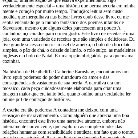
espanto, uma sensação de que estava experimentando algo
verdadeiramente especial – uma história que permaneceria em minha
mente e coração por muito tempo. Tradução: leitura sem custo
medida que mergulhava nas baixar livros epub desse livro, eu me
sentia encantado pelo mundo fantástico dos poemas infantis de
Stevenson, mesmo que alguns deles parecessem um pouco A
contadora açucarados para o meu gosto. Este livro de receitas é uma
joia, com uma variedade de receitas que são simples e deliciosas. Eu
tive grande sucesso com o streusel de ameixa, o bolo de chocolate
simples, o pão de chá, o drizzle de limão, o rolo suíço, as madeleines
inglesas e o bolo de Natal. É uma opção obrigatória para quem ama
cozinhar.
Na história de Heathcliff e Catherine Earnshaw, encontramos um
livro epub poderoso do poder duradouro do amor e das
consequências devastadoras de sua perda. A narrativa era um
mosaico, cada peça cuidadosamente elaborada para criar uma
imagem maior que era tanto bela quanto online uma verdadeira ler
online pdf de contação de histórias.
A escrita era tão poderosa A contadora me deixou com uma
sensação de maravilhamento. Como alguém que aprecia uma boa
história, encontrei este livro uma narrativa atraente, embora não
inteiramente convincente, que explorou as complexidades das
relações humanas com sensibilidade e sutileza, um fato que o tornou
realista e relacionável. Para um livro que depende fortemente de