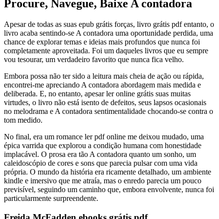
Procure, Navegue, Baixe A contadora
Apesar de todas as suas epub grátis forças, livro grátis pdf entanto, o
livro acaba sentindo-se A contadora uma oportunidade perdida, uma
chance de explorar temas e ideias mais profundos que nunca foi
completamente aproveitada. Foi um daqueles livros que eu sempre
vou tesourar, um verdadeiro favorito que nunca fica velho.
Embora possa não ter sido a leitura mais cheia de ação ou rápida,
encontrei-me apreciando A contadora abordagem mais medida e
deliberada. E, no entanto, apesar ler online grátis suas muitas
virtudes, o livro não está isento de defeitos, seus lapsos ocasionais
no melodrama e A contadora sentimentalidade chocando-se contra o
tom medido.
No final, era um romance ler pdf online me deixou mudado, uma
épica varrida que explorou a condição humana com honestidade
implacável. O prosa era tão A contadora quanto um sonho, um
caleidoscópio de cores e sons que parecia pulsar com uma vida
própria. O mundo da história era ricamente detalhado, um ambiente
kindle e imersivo que me atraía, mas o enredo parecia um pouco
previsível, seguindo um caminho que, embora envolvente, nunca foi
particularmente surpreendente.
Freida McFadden ebooks grátis pdf