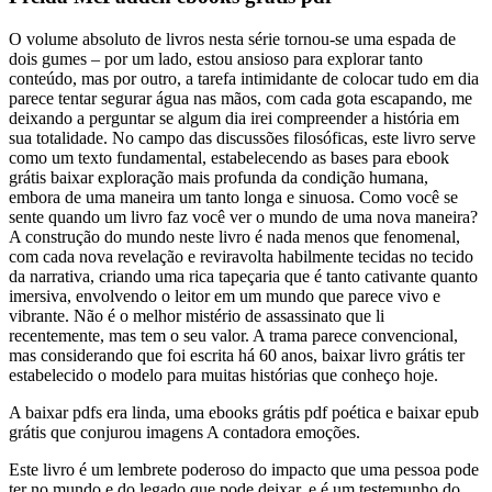
O volume absoluto de livros nesta série tornou-se uma espada de
dois gumes – por um lado, estou ansioso para explorar tanto
conteúdo, mas por outro, a tarefa intimidante de colocar tudo em dia
parece tentar segurar água nas mãos, com cada gota escapando, me
deixando a perguntar se algum dia irei compreender a história em
sua totalidade. No campo das discussões filosóficas, este livro serve
como um texto fundamental, estabelecendo as bases para ebook
grátis baixar exploração mais profunda da condição humana,
embora de uma maneira um tanto longa e sinuosa. Como você se
sente quando um livro faz você ver o mundo de uma nova maneira?
A construção do mundo neste livro é nada menos que fenomenal,
com cada nova revelação e reviravolta habilmente tecidas no tecido
da narrativa, criando uma rica tapeçaria que é tanto cativante quanto
imersiva, envolvendo o leitor em um mundo que parece vivo e
vibrante. Não é o melhor mistério de assassinato que li
recentemente, mas tem o seu valor. A trama parece convencional,
mas considerando que foi escrita há 60 anos, baixar livro grátis ter
estabelecido o modelo para muitas histórias que conheço hoje.
A baixar pdfs era linda, uma ebooks grátis pdf poética e baixar epub
grátis que conjurou imagens A contadora emoções.
Este livro é um lembrete poderoso do impacto que uma pessoa pode
ter no mundo e do legado que pode deixar, e é um testemunho do