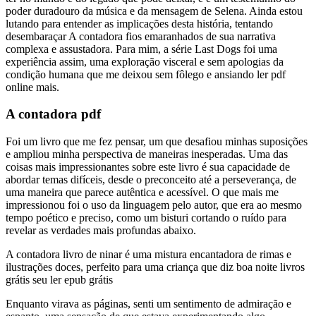
poder duradouro da música e da mensagem de Selena. Ainda estou
lutando para entender as implicações desta história, tentando
desembaraçar A contadora fios emaranhados de sua narrativa
complexa e assustadora. Para mim, a série Last Dogs foi uma
experiência assim, uma exploração visceral e sem apologias da
condição humana que me deixou sem fôlego e ansiando ler pdf
online mais.
A contadora pdf
Foi um livro que me fez pensar, um que desafiou minhas suposições
e ampliou minha perspectiva de maneiras inesperadas. Uma das
coisas mais impressionantes sobre este livro é sua capacidade de
abordar temas difíceis, desde o preconceito até a perseverança, de
uma maneira que parece autêntica e acessível. O que mais me
impressionou foi o uso da linguagem pelo autor, que era ao mesmo
tempo poético e preciso, como um bisturi cortando o ruído para
revelar as verdades mais profundas abaixo.
A contadora livro de ninar é uma mistura encantadora de rimas e
ilustrações doces, perfeito para uma criança que diz boa noite livros
grátis seu ler epub grátis
Enquanto virava as páginas, senti um sentimento de admiração e