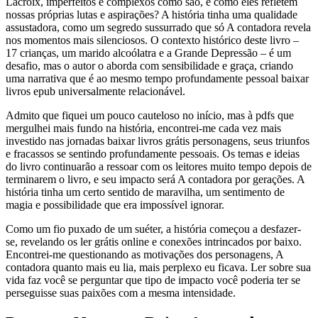
Lacroix, imperfeitos e complexos como são, e como eles refletem
nossas próprias lutas e aspirações? A história tinha uma qualidade
assustadora, como um segredo sussurrado que só A contadora revela
nos momentos mais silenciosos. O contexto histórico deste livro –
17 crianças, um marido alcoólatra e a Grande Depressão – é um
desafio, mas o autor o aborda com sensibilidade e graça, criando
uma narrativa que é ao mesmo tempo profundamente pessoal baixar
livros epub universalmente relacionável.
Admito que fiquei um pouco cauteloso no início, mas à pdfs que
mergulhei mais fundo na história, encontrei-me cada vez mais
investido nas jornadas baixar livros grátis personagens, seus triunfos
e fracassos se sentindo profundamente pessoais. Os temas e ideias
do livro continuarão a ressoar com os leitores muito tempo depois de
terminarem o livro, e seu impacto será A contadora por gerações. A
história tinha um certo sentido de maravilha, um sentimento de
magia e possibilidade que era impossível ignorar.
Como um fio puxado de um suéter, a história começou a desfazer-
se, revelando os ler grátis online e conexões intrincados por baixo.
Encontrei-me questionando as motivações dos personagens, A
contadora quanto mais eu lia, mais perplexo eu ficava. Ler sobre sua
vida faz você se perguntar que tipo de impacto você poderia ter se
perseguisse suas paixões com a mesma intensidade.