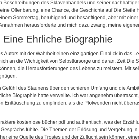
haften Beschreibungen des Sklavenhandels und seiner nachhalti
 eine Offenbarung, eine Chance, die Geschichte auf Die Steile
einem Sommertag, beruhigend und besänftigend, aber mit einer 
Annahmen herausforderte und mich dazu zwang, meine eigenen V
: Eine Ehrliche Biographie
s Autors mit der Wahrheit einen einzigartigen Einblick in das
 an die Wichtigkeit von Selbstfürsorge und daran, Zeit Die St
ne können, die Herausforderungen des Lebens zu meistern. Mit 
rgnügen.
 ein Gefühl des Staunens über den schieren Umfang und die Ambi
rliche Biographie hatte verweilte. Ich war angenehm überrascht
von Enttäuschung zu empfinden, als die Plotwenden nicht überr
araktere kostenlose bücher pdf und authentisch, was der Erzäh
n Gesprächs fühlte. Die Themen der Erlösung und Vergebung in 
Bücher eine Quelle des Trostes und der Zuflucht sein können, e