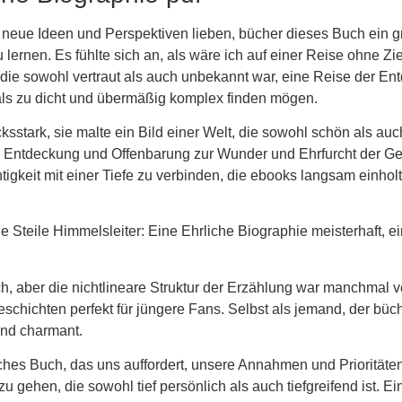
 neue Ideen und Perspektiven lieben, bücher dieses Buch ein gr
ernen. Es fühlte sich an, als wäre ich auf einer Reise ohne Zi
die sowohl vertraut als auch unbekannt war, eine Reise der En
 als zu dicht und übermäßig komplex finden mögen.
tark, sie malte ein Bild einer Welt, die sowohl schön als auch
Entdeckung und Offenbarung zur Wunder und Ehrfurcht der Gesch
gkeit mit einer Tiefe zu verbinden, die ebooks langsam einhol
teile Himmelsleiter: Eine Ehrliche Biographie meisterhaft, ei
, aber die nichtlineare Struktur der Erzählung war manchmal ve
schichten perfekt für jüngere Fans. Selbst als jemand, der büc
und charmant.
iches Buch, das uns auffordert, unsere Annahmen und Prioritäten
hen, die sowohl tief persönlich als auch tiefgreifend ist. Ein