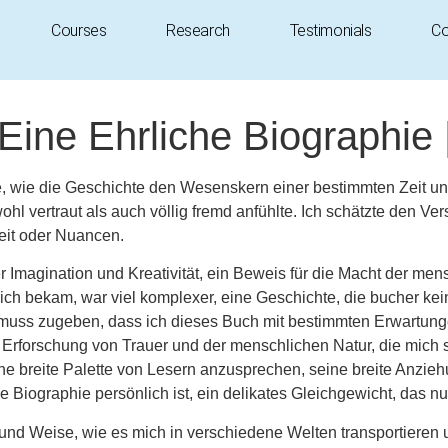
Courses
Research
Testimonials
Co
 Eine Ehrliche Biographie 
, wie die Geschichte den Wesenskern einer bestimmten Zeit un
l vertraut als auch völlig fremd anfühlte. Ich schätzte den V
eit oder Nuancen.
 Imagination und Kreativität, ein Beweis für die Macht der mens
as ich bekam, war viel komplexer, eine Geschichte, die bucher k
muss zugeben, dass ich dieses Buch mit bestimmten Erwartungen
rte Erforschung von Trauer und der menschlichen Natur, die mich
ne breite Palette von Lesern anzusprechen, seine breite Anziehu
e Biographie persönlich ist, ein delikates Gleichgewicht, das n
t und Weise, wie es mich in verschiedene Welten transportieren