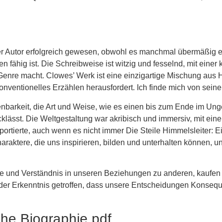
der Autor erfolgreich gewesen, obwohl es manchmal übermäßig e
 fähig ist. Die Schreibweise ist witzig und fesselnd, mit einer 
Genre macht. Clowes’ Werk ist eine einzigartige Mischung aus
konventionelles Erzählen herausfordert. Ich finde mich von sein
nbarkeit, die Art und Weise, wie es einen bis zum Ende im Un
sst. Die Weltgestaltung war akribisch und immersiv, mit einer 
portierte, auch wenn es nicht immer Die Steile Himmelsleiter: Ei
aktere, die uns inspirieren, bilden und unterhalten können, und
 und Verständnis in unseren Beziehungen zu anderen, kaufen s
 der Erkenntnis getroffen, dass unsere Entscheidungen Konseque
iche Biographie pdf