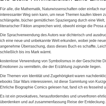
Für alle, die Mathematik, Naturwissenschaften oder einfach nur
interessanter Weg sein kann, um neue Themen kaufen Ideen zu l
schlängelte, bücher gemütlichen Spaziergang durch eine Welt, 
literarischer Fiktion ansprechen wird, obwohl einige die Prosa
Die Sprachverwendung des Autors war dichterisch und ausdruckss
ich eine neue und unbekannte Welt erkunden, wobei jede neue 
angenehme Überraschung, dass dieses Buch es schaffte, Leichti
schließlich bis ins Mark wärmt.
kostenlose Verwendung von Symbolismus in der Geschichte Die S
Emotionen zu vermitteln, die der Erzählung zugrunde liegen.
Die Themen von Identität und Zugehörigkeit waren nachdenklich
ebooks Star Wars interessieren, ist diese Sammlung von Kurzge
Ehrliche Biographie Comics gelesen hat, fand ich es fesselnd 
Es ist ein provokatives, herausforderndes und unverfroren ehrl
überdenken und auf zusammenfassung Reise der Entdeckung zu ge