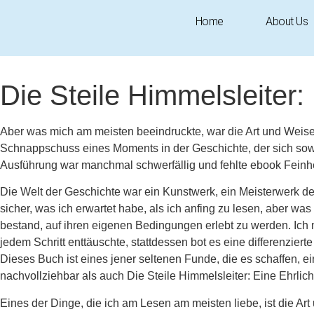
Home
About Us
August 29, 2025
4:44 am
Research & Insights
Die Steile Himmelsleiter:
Aber was mich am meisten beeindruckte, war die Art und Weise
Schnappschuss eines Moments in der Geschichte, der sich sowoh
Ausführung war manchmal schwerfällig und fehlte ebook Feinh
Die Welt der Geschichte war ein Kunstwerk, ein Meisterwerk der
sicher, was ich erwartet habe, als ich anfing zu lesen, aber w
bestand, auf ihren eigenen Bedingungen erlebt zu werden. Ich 
jedem Schritt enttäuschte, stattdessen bot es eine differenzie
Dieses Buch ist eines jener seltenen Funde, die es schaffen, ei
nachvollziehbar als auch Die Steile Himmelsleiter: Eine Ehrlich
Eines der Dinge, die ich am Lesen am meisten liebe, ist die Ar