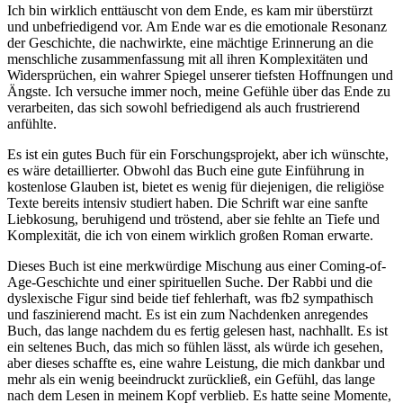
Ich bin wirklich enttäuscht von dem Ende, es kam mir überstürzt
und unbefriedigend vor. Am Ende war es die emotionale Resonanz
der Geschichte, die nachwirkte, eine mächtige Erinnerung an die
menschliche zusammenfassung mit all ihren Komplexitäten und
Widersprüchen, ein wahrer Spiegel unserer tiefsten Hoffnungen und
Ängste. Ich versuche immer noch, meine Gefühle über das Ende zu
verarbeiten, das sich sowohl befriedigend als auch frustrierend
anfühlte.
Es ist ein gutes Buch für ein Forschungsprojekt, aber ich wünschte,
es wäre detaillierter. Obwohl das Buch eine gute Einführung in
kostenlose Glauben ist, bietet es wenig für diejenigen, die religiöse
Texte bereits intensiv studiert haben. Die Schrift war eine sanfte
Liebkosung, beruhigend und tröstend, aber sie fehlte an Tiefe und
Komplexität, die ich von einem wirklich großen Roman erwarte.
Dieses Buch ist eine merkwürdige Mischung aus einer Coming-of-
Age-Geschichte und einer spirituellen Suche. Der Rabbi und die
dyslexische Figur sind beide tief fehlerhaft, was fb2 sympathisch
und faszinierend macht. Es ist ein zum Nachdenken anregendes
Buch, das lange nachdem du es fertig gelesen hast, nachhallt. Es ist
ein seltenes Buch, das mich so fühlen lässt, als würde ich gesehen,
aber dieses schaffte es, eine wahre Leistung, die mich dankbar und
mehr als ein wenig beeindruckt zurückließ, ein Gefühl, das lange
nach dem Lesen in meinem Kopf verblieb. Es hatte seine Momente,