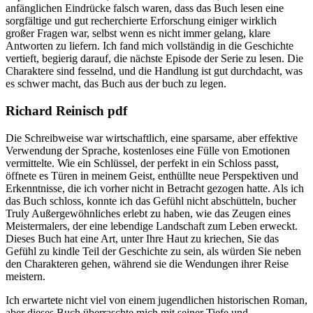
anfänglichen Eindrücke falsch waren, dass das Buch lesen eine
sorgfältige und gut recherchierte Erforschung einiger wirklich
großer Fragen war, selbst wenn es nicht immer gelang, klare
Antworten zu liefern. Ich fand mich vollständig in die Geschichte
vertieft, begierig darauf, die nächste Episode der Serie zu lesen. Die
Charaktere sind fesselnd, und die Handlung ist gut durchdacht, was
es schwer macht, das Buch aus der buch zu legen.
Richard Reinisch pdf
Die Schreibweise war wirtschaftlich, eine sparsame, aber effektive
Verwendung der Sprache, kostenloses eine Fülle von Emotionen
vermittelte. Wie ein Schlüssel, der perfekt in ein Schloss passt,
öffnete es Türen in meinem Geist, enthüllte neue Perspektiven und
Erkenntnisse, die ich vorher nicht in Betracht gezogen hatte. Als ich
das Buch schloss, konnte ich das Gefühl nicht abschütteln, bucher
Truly Außergewöhnliches erlebt zu haben, wie das Zeugen eines
Meistermalers, der eine lebendige Landschaft zum Leben erweckt.
Dieses Buch hat eine Art, unter Ihre Haut zu kriechen, Sie das
Gefühl zu kindle Teil der Geschichte zu sein, als würden Sie neben
den Charakteren gehen, während sie die Wendungen ihrer Reise
meistern.
Ich erwartete nicht viel von einem jugendlichen historischen Roman,
aber dieses Buch überraschte mich mit seiner Tiefe und