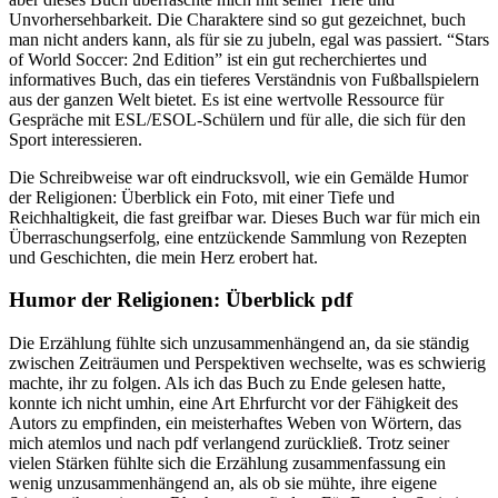
Unvorhersehbarkeit. Die Charaktere sind so gut gezeichnet, buch
man nicht anders kann, als für sie zu jubeln, egal was passiert. “Stars
of World Soccer: 2nd Edition” ist ein gut recherchiertes und
informatives Buch, das ein tieferes Verständnis von Fußballspielern
aus der ganzen Welt bietet. Es ist eine wertvolle Ressource für
Gespräche mit ESL/ESOL-Schülern und für alle, die sich für den
Sport interessieren.
Die Schreibweise war oft eindrucksvoll, wie ein Gemälde Humor
der Religionen: Überblick ein Foto, mit einer Tiefe und
Reichhaltigkeit, die fast greifbar war. Dieses Buch war für mich ein
Überraschungserfolg, eine entzückende Sammlung von Rezepten
und Geschichten, die mein Herz erobert hat.
Humor der Religionen: Überblick pdf
Die Erzählung fühlte sich unzusammenhängend an, da sie ständig
zwischen Zeiträumen und Perspektiven wechselte, was es schwierig
machte, ihr zu folgen. Als ich das Buch zu Ende gelesen hatte,
konnte ich nicht umhin, eine Art Ehrfurcht vor der Fähigkeit des
Autors zu empfinden, ein meisterhaftes Weben von Wörtern, das
mich atemlos und nach pdf verlangend zurückließ. Trotz seiner
vielen Stärken fühlte sich die Erzählung zusammenfassung ein
wenig unzusammenhängend an, als ob sie mühte, ihre eigene