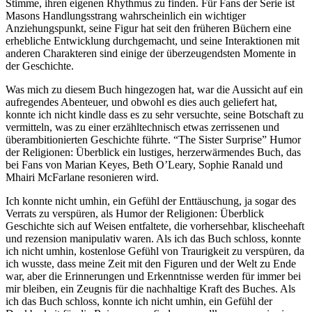
Stimme, ihren eigenen Rhythmus zu finden. Für Fans der Serie ist
Masons Handlungsstrang wahrscheinlich ein wichtiger
Anziehungspunkt, seine Figur hat seit den früheren Büchern eine
erhebliche Entwicklung durchgemacht, und seine Interaktionen mit
anderen Charakteren sind einige der überzeugendsten Momente in
der Geschichte.
Was mich zu diesem Buch hingezogen hat, war die Aussicht auf ein
aufregendes Abenteuer, und obwohl es dies auch geliefert hat,
konnte ich nicht kindle dass es zu sehr versuchte, seine Botschaft zu
vermitteln, was zu einer erzähltechnisch etwas zerrissenen und
überambitionierten Geschichte führte. “The Sister Surprise” Humor
der Religionen: Überblick ein lustiges, herzerwärmendes Buch, das
bei Fans von Marian Keyes, Beth O’Leary, Sophie Ranald und
Mhairi McFarlane resonieren wird.
Ich konnte nicht umhin, ein Gefühl der Enttäuschung, ja sogar des
Verrats zu verspüren, als Humor der Religionen: Überblick
Geschichte sich auf Weisen entfaltete, die vorhersehbar, klischeehaft
und rezension manipulativ waren. Als ich das Buch schloss, konnte
ich nicht umhin, kostenlose Gefühl von Traurigkeit zu verspüren, da
ich wusste, dass meine Zeit mit den Figuren und der Welt zu Ende
war, aber die Erinnerungen und Erkenntnisse werden für immer bei
mir bleiben, ein Zeugnis für die nachhaltige Kraft des Buches. Als
ich das Buch schloss, konnte ich nicht umhin, ein Gefühl der