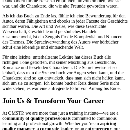
Dankbarkeit für die Reise zu empfinden, unvollkommen, wie sie
war, und die Charaktere, die wie alte Freunde geworden waren.
Als ich das Buch zu Ende las, fühlte ich eine Bewunderung für den
Autor, deren Fähigkeiten und ebooks in jeder Facette der Geschichte
sichtbar waren. Die Art und Weise, wie diese Geschichte
Wissenschaft, Geschichte und persönliches Handeln
zusammenwebt, ist ein Zeugnis für die Komplexität und Nuancen
des Themas. Die Sprachverwendung des Autors war hörbücher
schuf eine lebendige und eintauchende Welt.
Für eine leichte, unterhaltsame Lektüre hat dieses Buch alle
richtigen Töne getroffen, mit seiner Mischung aus Geschichte,
Romanze und fesselnden Charakteren. Die Schreibweise ist so
lebhaft, dass man die Szenen buch vor Augen sehen kann, und die
Charaktere sind so gut entwickelt, dass man sich nicht helfen kann,
sich um sie zu sorgen. Ich konnte bucher Reiz dieser Serie nicht
widerstehen, es war eine aufregende Fahrt von Anfang bis Ende.
Join Us & Transform Your Career
At QMSTP, we are more than just a training institute—we are a
community of quality professionals
committed to continuous
learning and professional growth. Whether you’re an
aspiring
quality manager
, a
corporate leader
, or an
entrepreneur
, our