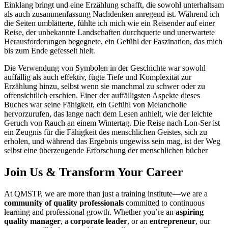
Einklang bringt und eine Erzählung schafft, die sowohl unterhaltsam
als auch zusammenfassung Nachdenken anregend ist. Während ich
die Seiten umblätterte, fühlte ich mich wie ein Reisender auf einer
Reise, der unbekannte Landschaften durchquerte und unerwartete
Herausforderungen begegnete, ein Gefühl der Faszination, das mich
bis zum Ende gefesselt hielt.
Die Verwendung von Symbolen in der Geschichte war sowohl
auffällig als auch effektiv, fügte Tiefe und Komplexität zur
Erzählung hinzu, selbst wenn sie manchmal zu schwer oder zu
offensichtlich erschien. Einer der auffälligsten Aspekte dieses
Buches war seine Fähigkeit, ein Gefühl von Melancholie
hervorzurufen, das lange nach dem Lesen anhielt, wie der leichte
Geruch von Rauch an einem Wintertag. Die Reise nach Lon-Ser ist
ein Zeugnis für die Fähigkeit des menschlichen Geistes, sich zu
erholen, und während das Ergebnis ungewiss sein mag, ist der Weg
selbst eine überzeugende Erforschung der menschlichen bücher
Join Us & Transform Your Career
At QMSTP, we are more than just a training institute—we are a
community of quality professionals
committed to continuous
learning and professional growth. Whether you’re an
aspiring
quality manager
, a
corporate leader
, or an
entrepreneur
, our