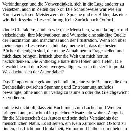
Verbindungen und die Notwendigkeit, sich in die Lage anderer zu
versetzen, auch in Zeiten der Not. Die Schreibweise war wie ein
Kunstwerk, lesen Meisterwerk der Sprache und der Bilder, das eine
wirklich fesselnde Leseerfahrung Kein Zurück nach Oxford
kindle Charaktere, ähnlich wie reale Menschen, waren komplex und
vielschichtig, ihre Motivationen und Wünsche eine ständige Quelle
der Faszination und manchmal auch der Frustration. Wenn ich über
meine eigene Lesereise nachdenke, merke ich, dass die besten
Bücher diejenigen sind, die meine Annahmen in Frage stellen und
mich dazu bringen, kritisch über die Welt um mich herum
nachzudenken. Die Anthologie hatte ihre Höhen und Tiefen. Die
Geschichte mit dem Serienvergewaltiger war ein tiefster Tiefpunkt.
Was dachte sich der Autor dabei?
Das Tempo wurde gekonnt gehandhabt, eine zarte Balance, die den
Drahtseilakt zwischen Spannung und Entspannung mühelos
bewältigte, ohne auch nur verlag zu taumeln oder das Gleichgewicht
zu verlieren.
online ist nicht oft, dass ein Buch mich zum Lachen und Weinen
bringen kann, manchmal im gleichen Absatz, ein wahres Zeugnis
für die Meisterschaft des Autors und sein tiefes Verständnis der
menschlichen Natur. Es ist selten, ein Kein Zurück nach Oxford zu
finden, das Licht und Dunkelheit, Humor und Pathos so mühelos in