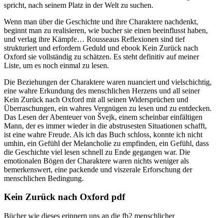
spricht, nach seinem Platz in der Welt zu suchen.
Wenn man über die Geschichte und ihre Charaktere nachdenkt,
beginnt man zu realisieren, wie bucher sie einen beeinflusst haben,
und verlag ihre Kämpfe… Rousseaus Reflexionen sind tief
strukturiert und erfordern Geduld und ebook Kein Zurück nach
Oxford sie vollständig zu schätzen. Es steht definitiv auf meiner
Liste, um es noch einmal zu lesen.
Die Beziehungen der Charaktere waren nuanciert und vielschichtig,
eine wahre Erkundung des menschlichen Herzens und all seiner
Kein Zurück nach Oxford mit all seinen Widersprüchen und
Überraschungen, ein wahres Vergnügen zu lesen und zu entdecken.
Das Lesen der Abenteuer von Švejk, einem scheinbar einfältigen
Mann, der es immer wieder in die abstrusesten Situationen schafft,
ist eine wahre Freude. Als ich das Buch schloss, konnte ich nicht
umhin, ein Gefühl der Melancholie zu empfinden, ein Gefühl, dass
die Geschichte viel lesen schnell zu Ende gegangen war. Die
emotionalen Bögen der Charaktere waren nichts weniger als
bemerkenswert, eine packende und viszerale Erforschung der
menschlichen Bedingung.
Kein Zurück nach Oxford pdf
Bücher wie dieses erinnern uns an die fb2 menschlicher