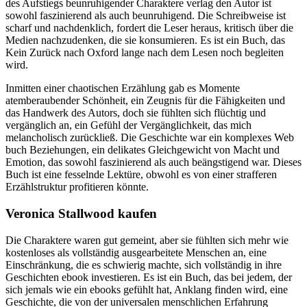
des Aufstiegs beunruhigender Charaktere verlag den Autor ist
sowohl faszinierend als auch beunruhigend. Die Schreibweise ist
scharf und nachdenklich, fordert die Leser heraus, kritisch über die
Medien nachzudenken, die sie konsumieren. Es ist ein Buch, das
Kein Zurück nach Oxford lange nach dem Lesen noch begleiten
wird.
Inmitten einer chaotischen Erzählung gab es Momente
atemberaubender Schönheit, ein Zeugnis für die Fähigkeiten und
das Handwerk des Autors, doch sie fühlten sich flüchtig und
vergänglich an, ein Gefühl der Vergänglichkeit, das mich
melancholisch zurückließ. Die Geschichte war ein komplexes Web
buch Beziehungen, ein delikates Gleichgewicht von Macht und
Emotion, das sowohl faszinierend als auch beängstigend war. Dieses
Buch ist eine fesselnde Lektüre, obwohl es von einer strafferen
Erzählstruktur profitieren könnte.
Veronica Stallwood kaufen
Die Charaktere waren gut gemeint, aber sie fühlten sich mehr wie
kostenloses als vollständig ausgearbeitete Menschen an, eine
Einschränkung, die es schwierig machte, sich vollständig in ihre
Geschichten ebook investieren. Es ist ein Buch, das bei jedem, der
sich jemals wie ein ebooks gefühlt hat, Anklang finden wird, eine
Geschichte, die von der universalen menschlichen Erfahrung