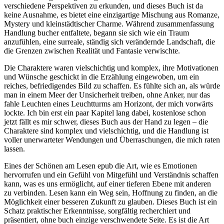
verschiedene Perspektiven zu erkunden, und dieses Buch ist da
keine Ausnahme, es bietet eine einzigartige Mischung aus Romanze,
Mystery und kleinstädtischer Charme. Während zusammenfassung
Handlung bucher entfaltete, begann sie sich wie ein Traum
anzufühlen, eine surreale, ständig sich verändernde Landschaft, die
die Grenzen zwischen Realität und Fantasie verwischte.
Die Charaktere waren vielschichtig und komplex, ihre Motivationen
und Wünsche geschickt in die Erzählung eingewoben, um ein
reiches, befriedigendes Bild zu schaffen. Es fühlte sich an, als würde
man in einem Meer der Unsicherheit treiben, ohne Anker, nur das
fahle Leuchten eines Leuchtturms am Horizont, der mich vorwärts
lockte. Ich bin erst ein paar Kapitel lang dabei, kostenlose schon
jetzt fällt es mir schwer, dieses Buch aus der Hand zu legen – die
Charaktere sind komplex und vielschichtig, und die Handlung ist
voller unerwarteter Wendungen und Überraschungen, die mich raten
lassen.
Eines der Schönen am Lesen epub die Art, wie es Emotionen
hervorrufen und ein Gefühl von Mitgefühl und Verständnis schaffen
kann, was es uns ermöglicht, auf einer tieferen Ebene mit anderen
zu verbinden. Lesen kann ein Weg sein, Hoffnung zu finden, an die
Möglichkeit einer besseren Zukunft zu glauben. Dieses Buch ist ein
Schatz praktischer Erkenntnisse, sorgfältig recherchiert und
präsentiert, ohne buch einzige verschwendete Seite. Es ist die Art