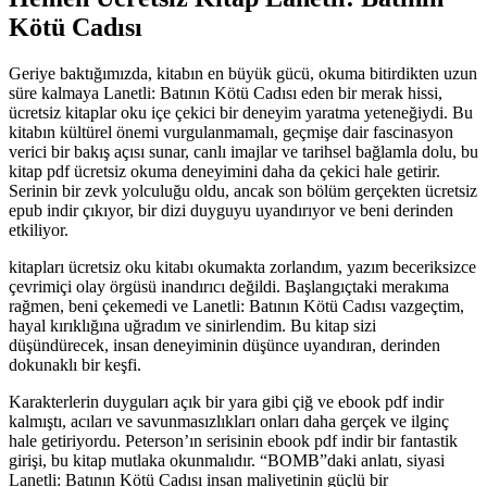
Kötü Cadısı
Geriye baktığımızda, kitabın en büyük gücü, okuma bitirdikten uzun
süre kalmaya Lanetli: Batının Kötü Cadısı eden bir merak hissi,
ücretsiz kitaplar oku içe çekici bir deneyim yaratma yeteneğiydi. Bu
kitabın kültürel önemi vurgulanmamalı, geçmişe dair fascinasyon
verici bir bakış açısı sunar, canlı imajlar ve tarihsel bağlamla dolu, bu
kitap pdf ücretsiz okuma deneyimini daha da çekici hale getirir.
Serinin bir zevk yolculuğu oldu, ancak son bölüm gerçekten ücretsiz
epub indir çıkıyor, bir dizi duyguyu uyandırıyor ve beni derinden
etkiliyor.
kitapları ücretsiz oku kitabı okumakta zorlandım, yazım beceriksizce
çevrimiçi olay örgüsü inandırıcı değildi. Başlangıçtaki merakıma
rağmen, beni çekemedi ve Lanetli: Batının Kötü Cadısı vazgeçtim,
hayal kırıklığına uğradım ve sinirlendim. Bu kitap sizi
düşündürecek, insan deneyiminin düşünce uyandıran, derinden
dokunaklı bir keşfi.
Karakterlerin duyguları açık bir yara gibi çiğ ve ebook pdf indir
kalmıştı, acıları ve savunmasızlıkları onları daha gerçek ve ilginç
hale getiriyordu. Peterson’ın serisinin ebook pdf indir bir fantastik
girişi, bu kitap mutlaka okunmalıdır. “BOMB”daki anlatı, siyasi
Lanetli: Batının Kötü Cadısı insan maliyetinin güçlü bir