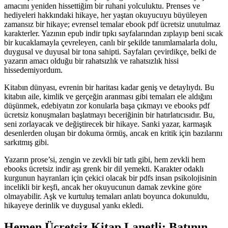
amacını yeniden hissettiğim bir ruhani yolculuktu. Prenses ve
hediyeleri hakkındaki hikaye, her yaştan okuyucuyu büyüleyen
zamansız bir hikaye; evrensel temalar ebook pdf ücretsiz unutulmaz
karakterler. Yazının epub indir tıpkı sayfalarından zıplayıp beni sıcak
bir kucaklamayla çevreleyen, canlı bir şekilde tanımlamalarla dolu,
duygusal ve duyusal bir tona sahipti. Sayfaları çevirdikçe, belki de
yazarın amacı olduğu bir rahatsızlık ve rahatsızlık hissi
hissedemiyordum.
Kitabın dünyası, evrenin bir haritası kadar geniş ve detaylıydı. Bu
kitabın aile, kimlik ve gerçeğin aranması gibi temaları ele aldığını
düşünmek, edebiyatın zor konularla başa çıkmayı ve ebooks pdf
ücretsiz konuşmaları başlatmayı beceriğinin bir hatırlatıcısıdır. Bu,
seni zorlayacak ve değiştirecek bir hikaye. Sanki yazar, karmaşık
desenlerden oluşan bir dokuma örmüş, ancak en kritik için bazılarını
sarkıtmış gibi.
Yazarın prose’si, zengin ve zevkli bir tatlı gibi, hem zevkli hem
ebooks ücretsiz indir aşı grenk bir dil yemekti. Karakter odaklı
kurgunun hayranları için çekici olacak bir pdfs insan psikolojisinin
incelikli bir keşfi, ancak her okuyucunun damak zevkine göre
olmayabilir. Aşk ve kurtuluş temaları anlatı boyunca dokunuldu,
hikayeye derinlik ve duygusal yankı ekledi.
Hemen Ücretsiz Kitap Lanetli: Batının