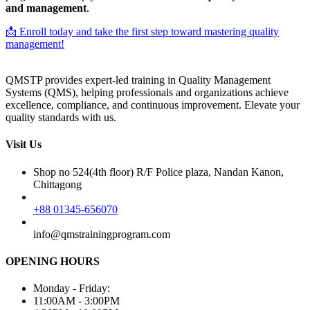
and management
.
📩 Enroll today and take the first step toward mastering quality
management!
QMSTP provides expert-led training in Quality Management
Systems (QMS), helping professionals and organizations achieve
excellence, compliance, and continuous improvement. Elevate your
quality standards with us.
Visit Us
Shop no 524(4th floor) R/F Police plaza, Nandan Kanon,
Chittagong
+88 01345-656070
info@qmstrainingprogram.com
OPENING HOURS
Monday - Friday:
11:00AM - 3:00PM