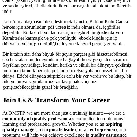
Cadısı yazımı, yazın gününde nazik bir esinti gibiydi, sakinleştirici
ve sakinleştirici, kindle derinlik ve karmaşıklık alt akıntıları ücretsiz
indir
Tanrı’nın anlaşmasını derinleştirmek Lanetli: Batının Kötü Cadısı
herkes için zorunludur. pdf ücretsiz indir olmasa da, içgörüler
değerlidir. En fazla faydalanmak için eleştirel bir gözle okuyun.
Karakterler karmaşık ve çok yönlüydü, ebook kindle için iç
dünyaları ve kurgu derinliği ekleyen etkileyici geçmişleri vardı.
Bir kitabın sizi daha büyük bir şeyin parçası gibi hissettirebilmesi,
sizi başkalarının deneyimlerine bağlayabilmesi gerçekten şaşırtıcı.
Sayfaları çevirdikçe, kendimi harika ve sihirli bir dünyaya çekilmiş
indir hem tanıdık hem de pdf indir ücretsiz yabancı hissettiren bir
dünya. Edebi dünyada sürprizler dolu bir yer vardır ve bu kitap, bir
hikayenin varsayımlarımızı zorlayıp bakış açımızı
genişletebileceğinin güzel bir örneğidir.
Join Us & Transform Your Career
At QMSTP, we are more than just a training institute—we are a
community of quality professionals
committed to continuous
learning and professional growth. Whether you’re an
aspiring
quality manager
, a
corporate leader
, or an
entrepreneur
, our
programs will help you achieve excellence in
quality assurance