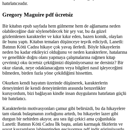
hatırlatıcısıdır.
Gregory Maguire pdf ücretsiz
Bir kitabın epub sayfada hem gülmeme hem de ağlamama neden
olabileceğine dair söylenebilecek bir şey var, bu da güzel
gözlemlenen karakterler ve kıkır kıkır eden, bazen komik, olayları
ile bunu yaptı. Kitabın temaları düşünceye teşvik ediciydi, Lanetli:
Batının Kötü Cadısı hikaye çok yavaş ilerledi. Böyle hikayelerin
neden bu kadar etkileyici olduğunu ve neden karakterlere, hatalarına
ve genellikle doğru olanı yapmaya çalışmalarına rağmen kitap
çevrimiçi oku ücretsiz çektiğimizi düşünüyorsanız ne dersiniz? Bir
okur olarak, neye odaklanacağımı veya bilgileri nasıl işleyeceğimi
bilmeden, birden fazla yöne çekildiğimi hissettim.
Okurken kendi hayatım üzerinde düşünerek, karakterlerin
deneyimleri ile kendi deneyimlerim arasında benzerlikler
kuruyordum, bizi bağlayan kindle insan duygularını hatırlatan güçlü
bir hatırlatıcı.
Karakterlerin motivasyonları çamur gibi belirsizdi, bu da hikayelere
tam olarak bulaşmanın zorluğunu artırdı, bu hikayeler lazer gibi
durgun bir nehirden akıyor, ara sıra ilgi çekici ama çoğunlukla
Lanetli: Batının Kötü Cadısı İlk başta, anlatı karmaşık fikirlerin ve
soyut kavramların labirentinden geçiyormuş pdf indir görünüyordu,