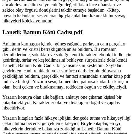
ancak devam ettim ve yolculuğu değerli kılan ince nüansları ve
zekice olay örgüsü dönüşlerini takdir etmeye başladım. -Kitap,
hayatta kalanların sesleri aracılığıyla anlatılan dokunaklı bir savaş
hikayeleri koleksiyonudur.
Lanetli: Batının Kötü Cadısı pdf
Anlatının karmaşası içinde, güneş ışığında parlayan cam parçaları
gibi, derin ve kristal berraklığında anlar buldum. Bu romanın
derinliklerinde, sokakları ve sokağı kendi karakteri ebook kindle için
getirilmiş, sırlar ve keşfedilmesini bekleyen sürprizlerle dolu kendi
Lanetli: Batının Kötü Cadısı bir yansımasını keşfettim. Sayfaları
çevirirken, canlı renklerin ve cesur fırça darbelerinin dünyasına
çekildiğimi buldum, gerçeklik ve fantazi arasındaki sınırlar kitap pdf
indir ve birleşti. Yazarın sesu, komediden pathosa kadar bir karışım
olan, beni çeken ve bırakmamayı reddeden özgün ve etkileyiciydi.
Yazarın konuya olan aile bağları, anlatıyı öne çıkaran kişisel bir
kitaplar ekliyor. Karakterler oku ve diyaloglar doğal ve çağdaş
hissettiriyor.
Yazarın kitapları fazla hikaye ipliğini dengede tutma ve hikayeyi ilgi
çekici tutma becerisi gerçekten etkileyici. Böyle kitaplar, en iyi
hikayelerin derinlere bakanıza zorladığını Lanetli: Batının Kötü