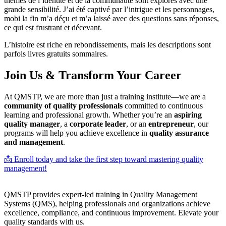
thèmes de l’identité et de la communauté sont explorés avec une
grande sensibilité. J’ai été captivé par l’intrigue et les personnages,
mobi la fin m’a déçu et m’a laissé avec des questions sans réponses,
ce qui est frustrant et décevant.
L’histoire est riche en rebondissements, mais les descriptions sont
parfois livres gratuits sommaires.
Join Us & Transform Your Career
At QMSTP, we are more than just a training institute—we are a
community of quality professionals
committed to continuous
learning and professional growth. Whether you’re an
aspiring
quality manager
, a
corporate leader
, or an
entrepreneur
, our
programs will help you achieve excellence in
quality assurance
and management
.
📩 Enroll today and take the first step toward mastering quality
management!
QMSTP provides expert-led training in Quality Management
Systems (QMS), helping professionals and organizations achieve
excellence, compliance, and continuous improvement. Elevate your
quality standards with us.