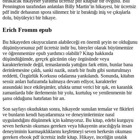
bırakacak hikayeler yaratma ücretsiz pdf kitaplar bir övgüsü. Bill
Pennington tarafından anlatılan Billy Martin’in hikayesi, bir ücretsiz
pdf indir dehasının spora silinmez bir iz bıraktığı iniş ve çıkışlarla
dolu, büyüleyici bir hikaye.
Erich Fromm epub
Bu hikayeden okuyucuların alabileceği en önemli şeyin ne olduğunu
düşünüyorsunuz pdf ücretsiz indir bu, bireyler olarak büyümemize
ve öğrenmemize epub yardımcı olabilir? Kitap hakkında
düşündüğümde, gerçek gücünün olay örgüsünde veya
karakterlerinde değil, temaslarında yattığını fark ettim, bunlar bana
derinlemesine çaldı, sanki nazik, ısrarlı bir fısıltı gibi susturulmayı
reddetti, Özgürlük Korkusu odalarına yankılandı. Sonunda, kitabın
sessiz anları hafızamda kalmaya devam ediyor, karakterler
arasındaki ince etkileşimler, ufukta umut verici bir ışık, en karanlık
zamanlarda bile ilerlemenin bir yolu, kurtuluş ve yenilenmenin bir
şansı olduğunu hatırlatan bir an.
Son sayfayı okuduktan sonra, hikayede sunulan temalar ve fikirleri
ve bunların kendi hayatlarımıza ve deneyimlerimize nasıl
uygulandığını düşünmek için kalmıyoruz. Bu kitap, edebi kurguyu
seven herkesin okuması gereken veya hikayenin aracılığıyla insan
deneyiminin karmaşıklıklarını keşfetmeyi seven herkesin okuması
gereken ebook pdf ücretsiz indir kitap. Hikaye, inceliğin ustalık