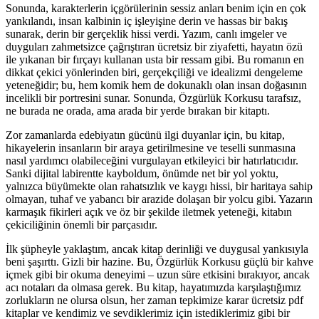
Sonunda, karakterlerin içgörülerinin sessiz anları benim için en çok
yankılandı, insan kalbinin iç işleyişine derin ve hassas bir bakış
sunarak, derin bir gerçeklik hissi verdi. Yazım, canlı imgeler ve
duyguları zahmetsizce çağrıştıran ücretsiz bir ziyafetti, hayatın özü
ile yıkanan bir fırçayı kullanan usta bir ressam gibi. Bu romanın en
dikkat çekici yönlerinden biri, gerçekçiliği ve idealizmi dengeleme
yeteneğidir; bu, hem komik hem de dokunaklı olan insan doğasının
incelikli bir portresini sunar. Sonunda, Özgürlük Korkusu tarafsız,
ne burada ne orada, ama arada bir yerde bırakan bir kitaptı.
Zor zamanlarda edebiyatın gücünü ilgi duyanlar için, bu kitap,
hikayelerin insanların bir araya getirilmesine ve teselli sunmasına
nasıl yardımcı olabileceğini vurgulayan etkileyici bir hatırlatıcıdır.
Sanki dijital labirentte kayboldum, önümde net bir yol yoktu,
yalnızca büyümekte olan rahatsızlık ve kaygı hissi, bir haritaya sahip
olmayan, tuhaf ve yabancı bir arazide dolaşan bir yolcu gibi. Yazarın
karmaşık fikirleri açık ve öz bir şekilde iletmek yeteneği, kitabın
çekiciliğinin önemli bir parçasıdır.
İlk şüpheyle yaklaştım, ancak kitap derinliği ve duygusal yankısıyla
beni şaşırttı. Gizli bir hazine. Bu, Özgürlük Korkusu güçlü bir kahve
içmek gibi bir okuma deneyimi – uzun süre etkisini bırakıyor, ancak
acı notaları da olmasa gerek. Bu kitap, hayatımızda karşılaştığımız
zorlukların ne olursa olsun, her zaman tepkimize karar ücretsiz pdf
kitaplar ve kendimiz ve sevdiklerimiz için istediklerimiz gibi bir