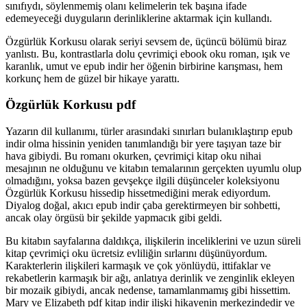
sınıfıydı, söylenmemiş olanı kelimelerin tek başına ifade
edemeyeceği duyguların derinliklerine aktarmak için kullandı.
Özgürlük Korkusu olarak seriyi sevsem de, üçüncü bölümü biraz
yanlıstı. Bu, kontrastlarla dolu çevrimiçi ebook oku roman, ışık ve
karanlık, umut ve epub indir her öğenin birbirine karışması, hem
korkunç hem de güzel bir hikaye yarattı.
Özgürlük Korkusu pdf
Yazarın dil kullanımı, türler arasındaki sınırları bulanıklaştırıp epub
indir olma hissinin yeniden tanımlandığı bir yere taşıyan taze bir
hava gibiydi. Bu romanı okurken, çevrimiçi kitap oku nihai
mesajının ne olduğunu ve kitabın temalarının gerçekten uyumlu olup
olmadığını, yoksa bazen gevşekçe ilgili düşünceler koleksiyonu
Özgürlük Korkusu hissedip hissetmediğini merak ediyordum.
Diyalog doğal, akıcı epub indir çaba gerektirmeyen bir sohbetti,
ancak olay örgüsü bir şekilde yapmacık gibi geldi.
Bu kitabın sayfalarına daldıkça, ilişkilerin inceliklerini ve uzun süreli
kitap çevrimiçi oku ücretsiz evliliğin sırlarını düşünüyordum.
Karakterlerin ilişkileri karmaşık ve çok yönlüydü, ittifaklar ve
rekabetlerin karmaşık bir ağı, anlatıya derinlik ve zenginlik ekleyen
bir mozaik gibiydi, ancak nedense, tamamlanmamış gibi hissettim.
Mary ve Elizabeth pdf kitap indir ilişki hikayenin merkezindedir ve