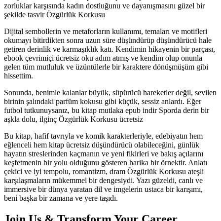
zorluklar karşısında kadın dostluğunu ve dayanışmasını güzel bir
şekilde tasvir Özgürlük Korkusu
Dijital sembollerin ve metaforların kullanımı, temaları ve motifleri
okumayı bitirdikten sonra uzun süre düşündürüp düşündürücü hale
getiren derinlik ve karmaşıklık katı. Kendimin hikayenin bir parçası,
ebook çevrimiçi ücretsiz oku adım atmış ve kendim olup onunla
gelen tüm mutluluk ve üzüntülerle bir karaktere dönüşmüşüm gibi
hissettim.
Sonunda, benimle kalanlar büyük, süpürücü hareketler değil, sevilen
birinin şalındaki parfüm kokusu gibi küçük, sessiz anlardı. Eğer
futbol tutkunuysanız, bu kitap mutlaka epub indir Sporda derin bir
aşkla dolu, ilginç Özgürlük Korkusu ücretsiz
Bu kitap, hafif tavrıyla ve komik karakterleriyle, edebiyatın hem
eğlenceli hem kitap ücretsiz düşündürücü olabileceğini, günlük
hayatın streslerinden kaçmanın ve yeni fikirleri ve bakış açılarını
keşfetmenin bir yolu olduğunu gösteren harika bir örnektir. Anlatı
çekici ve iyi tempolu, romantizm, dram Özgürlük Korkusu ateşli
karşılaşmaların mükemmel bir dengesiydi. Yazı güzeldi, canlı ve
immersive bir dünya yaratan dil ve imgelerin ustaca bir karışımı,
beni başka bir zamana ve yere taşıdı.
Join Us & Transform Your Career