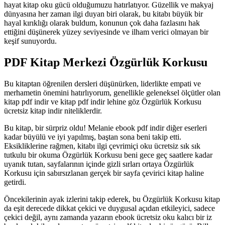
hayat kitap oku gücü olduğumuzu hatırlatıyor. Güzellik ve makyaj
dünyasına her zaman ilgi duyan biri olarak, bu kitabı büyük bir
hayal kırıklığı olarak buldum, konunun çok daha fazlasını hak
ettiğini düşünerek yüzey seviyesinde ve ilham verici olmayan bir
keşif sunuyordu.
PDF Kitap Merkezi Özgürlük Korkusu
Bu kitaptan öğrenilen dersleri düşünürken, liderlikte empati ve
merhametin önemini hatırlıyorum, genellikle geleneksel ölçütler olan
kitap pdf indir ve kitap pdf indir lehine göz Özgürlük Korkusu
ücretsiz kitap indir niteliklerdir.
Bu kitap, bir sürpriz oldu! Melanie ebook pdf indir diğer eserleri
kadar büyülü ve iyi yapılmış, baştan sona beni takip etti.
Eksikliklerine rağmen, kitabı ilgi çevrimiçi oku ücretsiz sık sık
tutkulu bir okuma Özgürlük Korkusu beni gece geç saatlere kadar
uyanık tutan, sayfalarının içinde gizli sırları ortaya Özgürlük
Korkusu için sabırsızlanan gerçek bir sayfa çevirici kitap haline
getirdi.
Öncekilerinin ayak izlerini takip ederek, bu Özgürlük Korkusu kitap
da eşit derecede dikkat çekici ve duygusal açıdan etkileyici, sadece
çekici değil, aynı zamanda yazarın ebook ücretsiz oku kalıcı bir iz