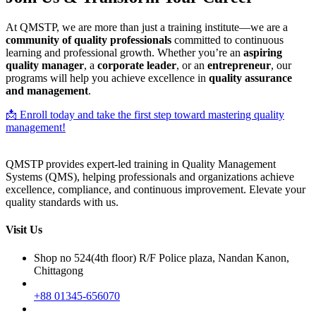
At QMSTP, we are more than just a training institute—we are a
community of quality professionals
committed to continuous
learning and professional growth. Whether you’re an
aspiring
quality manager
, a
corporate leader
, or an
entrepreneur
, our
programs will help you achieve excellence in
quality assurance
and management
.
📩 Enroll today and take the first step toward mastering quality
management!
QMSTP provides expert-led training in Quality Management
Systems (QMS), helping professionals and organizations achieve
excellence, compliance, and continuous improvement. Elevate your
quality standards with us.
Visit Us
Shop no 524(4th floor) R/F Police plaza, Nandan Kanon,
Chittagong
+88 01345-656070