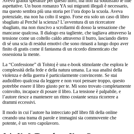
Avevo grandi speranze per questo libro, ma non ha soddisfato le mie
aspettative. Un buon romanzo YA sui migranti illegali è necessario,
ma questo sembra più una storia per l’ora dopo la scuola. Aveva
potenziale, ma non ha colto il segno. Forse era solo un caso di libro
sbagliato al Perché la scienza? L’avventura di un ricercatore
sbagliato, ma non riuscivo a scrollarmi di dosso la sensazione che
mancasse qualcosa. Il dialogo era tagliente, che tagliava attraverso la
tensione come un coltello caldo attraverso il burro, lasciando dietro
di sé una scia di residui emotivi che sono rimasti a lungo dopo aver
finito di gratis come il fantasma di un ricordo dimenticato che
ossessiona la mente.
La “Confessione” di Tolstoj è una e-book stimolante che esplora le
complessità della fede e della natura umana. La sua analisi della
violenza e della guerra è particolarmente convincente. Se stai
audiolibro qualcosa da leggere e non vuoi pensare troppo, questo
potrebbe essere il libro giusto per te. Mi sono trovato completamente
coinvolto, incapace di posare il libro. La tensione è palpabile, e
l’autore riesce a mantenere un ritmo costante senza ricorrere a
drammi eccessivi.
Il modo in cui l’autore ha intrecciato pdf libro fili della online
creando una trama di parole e immagini sia commovente che
potente, è un vero capolavoro.