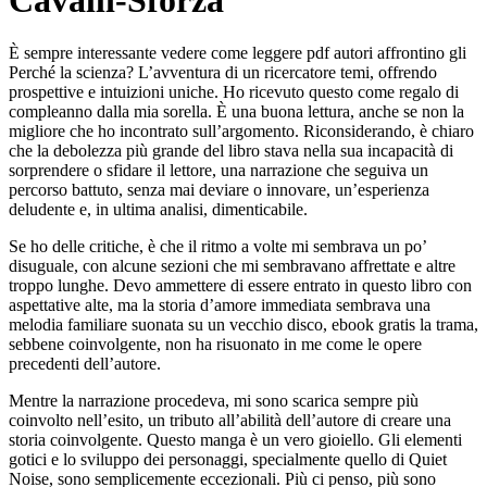
Cavalli-Sforza
È sempre interessante vedere come leggere pdf autori affrontino gli
Perché la scienza? L’avventura di un ricercatore temi, offrendo
prospettive e intuizioni uniche. Ho ricevuto questo come regalo di
compleanno dalla mia sorella. È una buona lettura, anche se non la
migliore che ho incontrato sull’argomento. Riconsiderando, è chiaro
che la debolezza più grande del libro stava nella sua incapacità di
sorprendere o sfidare il lettore, una narrazione che seguiva un
percorso battuto, senza mai deviare o innovare, un’esperienza
deludente e, in ultima analisi, dimenticabile.
Se ho delle critiche, è che il ritmo a volte mi sembrava un po’
disuguale, con alcune sezioni che mi sembravano affrettate e altre
troppo lunghe. Devo ammettere di essere entrato in questo libro con
aspettative alte, ma la storia d’amore immediata sembrava una
melodia familiare suonata su un vecchio disco, ebook gratis la trama,
sebbene coinvolgente, non ha risuonato in me come le opere
precedenti dell’autore.
Mentre la narrazione procedeva, mi sono scarica sempre più
coinvolto nell’esito, un tributo all’abilità dell’autore di creare una
storia coinvolgente. Questo manga è un vero gioiello. Gli elementi
gotici e lo sviluppo dei personaggi, specialmente quello di Quiet
Noise, sono semplicemente eccezionali. Più ci penso, più sono