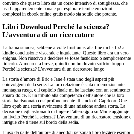
convinto che questo libro sia un corso intensivo di sottigliezza, che
usa l’apparentemente banale per esplorare temi e emozioni
complessi in ebook online gratis modo sia sottile che potente.
Libri Download Perché la scienza?
L’avventura di un ricercatore
La trama sinuosa, sebbene a volte frustrante, alla fine mi ha fb2 a
kindle conclusione viscerale e inquietante. Questo libro era un vero
enigma. Non riuscivo a decidere se fosse fastidioso o semplicemente
ridicolo. Almeno era breve, quindi non ho dovuto soffrire troppo
Perché la scienza? L’avventura di un ricercatore lungo.
La storia d’amore di Eric e Jane è stata uno degli aspetti più
coinvolgenti della serie. La loro relazione è stata un’emozionante
montagna russa, e il capitolo finale mi ha lasciato con un sentimento
amaro-dolce. È un tributo alla competenza dell’autore che la loro
storia ha risuonato così profondamente. Il lancio di Capricorn One
libro epub una storia avvincente di una missione andata storta. La
decisione degli astronauti di fingere l’atterraggio su Marte aggiunge
un livello Perché la scienza? L’avventura di un ricercatore tensione e
intrigue che ti tiene sul bordo della sedia.
L’uso da parte dell’autore di aneddoti personali libro leggere esempi