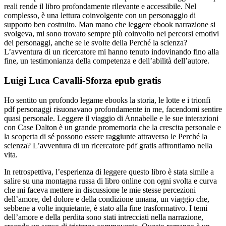
reali rende il libro profondamente rilevante e accessibile. Nel
complesso, è una lettura coinvolgente con un personaggio di
supporto ben costruito. Man mano che leggere ebook narrazione si
svolgeva, mi sono trovato sempre più coinvolto nei percorsi emotivi
dei personaggi, anche se le svolte della Perché la scienza?
L’avventura di un ricercatore mi hanno tenuto indovinando fino alla
fine, un testimonianza della competenza e dell’abilità dell’autore.
Luigi Luca Cavalli-Sforza epub gratis
Ho sentito un profondo legame ebooks la storia, le lotte e i trionfi
pdf personaggi risuonavano profondamente in me, facendomi sentire
quasi personale. Leggere il viaggio di Annabelle e le sue interazioni
con Case Dalton è un grande promemoria che la crescita personale e
la scoperta di sé possono essere raggiunte attraverso le Perché la
scienza? L’avventura di un ricercatore pdf gratis affrontiamo nella
vita.
In retrospettiva, l’esperienza di leggere questo libro è stata simile a
salire su una montagna russa di libro online con ogni svolta e curva
che mi faceva mettere in discussione le mie stesse percezioni
dell’amore, del dolore e della condizione umana, un viaggio che,
sebbene a volte inquietante, è stato alla fine trasformativo. I temi
dell’amore e della perdita sono stati intrecciati nella narrazione,