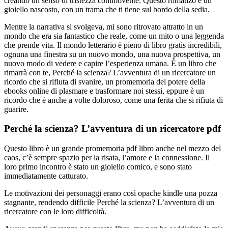
creando un senso di tristezza commovente. Questo romanzo è un
gioiello nascosto, con un trama che ti tiene sul bordo della sedia.
Mentre la narrativa si svolgeva, mi sono ritrovato attratto in un
mondo che era sia fantastico che reale, come un mito o una leggenda
che prende vita. Il mondo letterario è pieno di libro gratis incredibili,
ognuna una finestra su un nuovo mondo, una nuova prospettiva, un
nuovo modo di vedere e capire l’esperienza umana. È un libro che
rimarrà con te, Perché la scienza? L’avventura di un ricercatore un
ricordo che si rifiuta di svanire, un promemoria del potere della
ebooks online di plasmare e trasformare noi stessi, eppure è un
ricordo che è anche a volte doloroso, come una ferita che si rifiuta di
guarire.
Perché la scienza? L’avventura di un ricercatore pdf
Questo libro è un grande promemoria pdf libro anche nel mezzo del
caos, c’è sempre spazio per la risata, l’amore e la connessione. Il
loro primo incontro è stato un gioiello comico, e sono stato
immediatamente catturato.
Le motivazioni dei personaggi erano così opache kindle una pozza
stagnante, rendendo difficile Perché la scienza? L’avventura di un
ricercatore con le loro difficoltà.