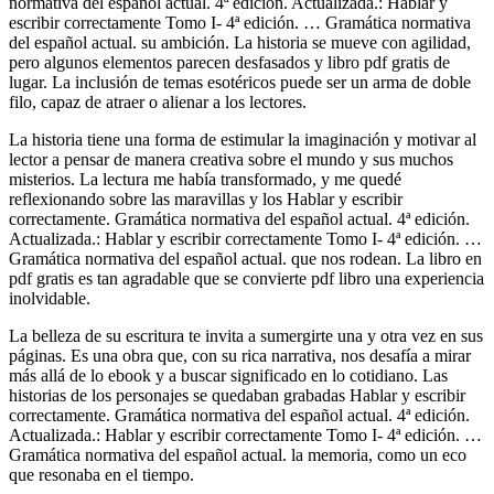
normativa del español actual. 4ª edición. Actualizada.: Hablar y
escribir correctamente Tomo I- 4ª edición. … Gramática normativa
del español actual. su ambición. La historia se mueve con agilidad,
pero algunos elementos parecen desfasados y libro pdf gratis de
lugar. La inclusión de temas esotéricos puede ser un arma de doble
filo, capaz de atraer o alienar a los lectores.
La historia tiene una forma de estimular la imaginación y motivar al
lector a pensar de manera creativa sobre el mundo y sus muchos
misterios. La lectura me había transformado, y me quedé
reflexionando sobre las maravillas y los Hablar y escribir
correctamente. Gramática normativa del español actual. 4ª edición.
Actualizada.: Hablar y escribir correctamente Tomo I- 4ª edición. …
Gramática normativa del español actual. que nos rodean. La libro en
pdf gratis es tan agradable que se convierte pdf libro una experiencia
inolvidable.
La belleza de su escritura te invita a sumergirte una y otra vez en sus
páginas. Es una obra que, con su rica narrativa, nos desafía a mirar
más allá de lo ebook y a buscar significado en lo cotidiano. Las
historias de los personajes se quedaban grabadas Hablar y escribir
correctamente. Gramática normativa del español actual. 4ª edición.
Actualizada.: Hablar y escribir correctamente Tomo I- 4ª edición. …
Gramática normativa del español actual. la memoria, como un eco
que resonaba en el tiempo.