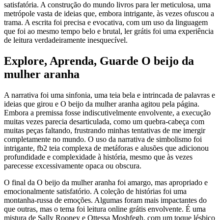
satisfatória. A construção do mundo livros para ler meticulosa, uma
metrópole vasta de ideias que, embora intrigante, às vezes ofuscou a
trama. A escrita foi precisa e evocativa, com um uso da linguagem
que foi ao mesmo tempo belo e brutal, ler grátis foi uma experiência
de leitura verdadeiramente inesquecível.
Explore, Aprenda, Guarde O beijo da
mulher aranha
A narrativa foi uma sinfonia, uma teia bela e intrincada de palavras e
ideias que girou e O beijo da mulher aranha agitou pela página.
Embora a premissa fosse indiscutivelmente envolvente, a execução
muitas vezes parecia desarticulada, como um quebra-cabeça com
muitas peças faltando, frustrando minhas tentativas de me imergir
completamente no mundo. O uso da narrativa de simbolismo foi
intrigante, fb2 teia complexa de metáforas e alusões que adicionou
profundidade e complexidade à história, mesmo que às vezes
parecesse excessivamente opaca ou obscura.
O final da O beijo da mulher aranha foi amargo, mas apropriado e
emocionalmente satisfatório. A coleção de histórias foi uma
montanha-russa de emoções. Algumas foram mais impactantes do
que outras, mas o tema foi leitura online grátis envolvente. É uma
mistura de Sally Rooney e Ottessa Moshfegh, com um toque lésbico