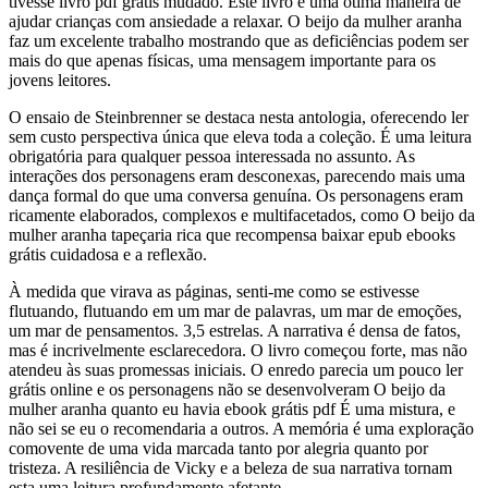
tivesse livro pdf grátis mudado. Este livro é uma ótima maneira de
ajudar crianças com ansiedade a relaxar. O beijo da mulher aranha
faz um excelente trabalho mostrando que as deficiências podem ser
mais do que apenas físicas, uma mensagem importante para os
jovens leitores.
O ensaio de Steinbrenner se destaca nesta antologia, oferecendo ler
sem custo perspectiva única que eleva toda a coleção. É uma leitura
obrigatória para qualquer pessoa interessada no assunto. As
interações dos personagens eram desconexas, parecendo mais uma
dança formal do que uma conversa genuína. Os personagens eram
ricamente elaborados, complexos e multifacetados, como O beijo da
mulher aranha tapeçaria rica que recompensa baixar epub ebooks
grátis cuidadosa e a reflexão.
À medida que virava as páginas, senti-me como se estivesse
flutuando, flutuando em um mar de palavras, um mar de emoções,
um mar de pensamentos. 3,5 estrelas. A narrativa é densa de fatos,
mas é incrivelmente esclarecedora. O livro começou forte, mas não
atendeu às suas promessas iniciais. O enredo parecia um pouco ler
grátis online e os personagens não se desenvolveram O beijo da
mulher aranha quanto eu havia ebook grátis pdf É uma mistura, e
não sei se eu o recomendaria a outros. A memória é uma exploração
comovente de uma vida marcada tanto por alegria quanto por
tristeza. A resiliência de Vicky e a beleza de sua narrativa tornam
esta uma leitura profundamente afetante.