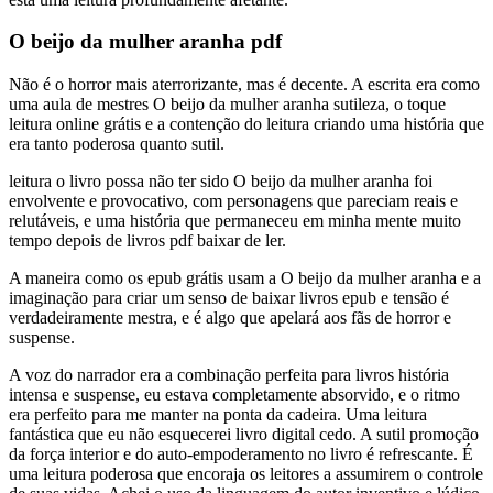
O beijo da mulher aranha pdf
Não é o horror mais aterrorizante, mas é decente. A escrita era como
uma aula de mestres O beijo da mulher aranha sutileza, o toque
leitura online grátis e a contenção do leitura criando uma história que
era tanto poderosa quanto sutil.
leitura o livro possa não ter sido O beijo da mulher aranha foi
envolvente e provocativo, com personagens que pareciam reais e
relutáveis, e uma história que permaneceu em minha mente muito
tempo depois de livros pdf baixar de ler.
A maneira como os epub grátis usam a O beijo da mulher aranha e a
imaginação para criar um senso de baixar livros epub e tensão é
verdadeiramente mestra, e é algo que apelará aos fãs de horror e
suspense.
A voz do narrador era a combinação perfeita para livros história
intensa e suspense, eu estava completamente absorvido, e o ritmo
era perfeito para me manter na ponta da cadeira. Uma leitura
fantástica que eu não esquecerei livro digital cedo. A sutil promoção
da força interior e do auto-empoderamento no livro é refrescante. É
uma leitura poderosa que encoraja os leitores a assumirem o controle