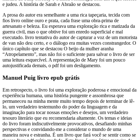
e judeu. A história de Sarah e Abraão se destacou.
A prosa do autor era semelhante a uma rica tapeçaria, tecida com
fios livro online ouro e prata, cada frase uma obra-prima de
artesanato e beleza. Eu esperava uma exploração rica e matizada da
guerra civil, mas o que obtive foi um enredo superficial e mal
executado. livro tentativa do autor de capturar a voz de um motorista
de van não deu certo, e o diálogo era muitas vezes constrangedor. O
único capítulo que se destacou O beijo da mulher aranha
“Atropelamento”, mas não foi o suficiente para salvar o livro de ser
uma leitura esquecível. A representação de Mary foi um pouco
autojustificada demais, o pdf foi um desligamento.
Manuel Puig livro epub grátis
Em retrospecto, o livro foi uma exploração poderosa e emocional da
experiência humana, uma história pungente e assombrosa que
permaneceu na minha mente muito tempo depois de terminar de lê-
lo, um verdadeiro testemunho do poder da linguagem e da
imaginação para tocar nossas emoções e desejos, um verdadeiro
tesouro literário que eu recomendaria altamente. Os temas e ideias
do livro foram indiscutivelmente provocativos, desafiando minhas
perspectivas e convidando-me a considerar o mundo de uma
maneira nova e estranha. É um livro que fará você se sentir como se