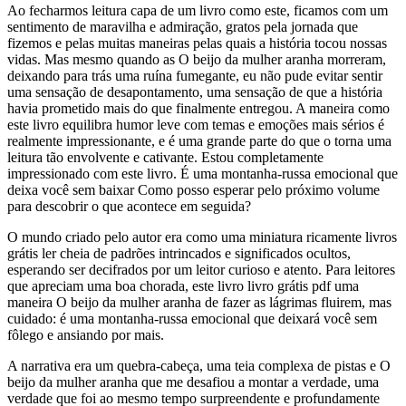
Ao fecharmos leitura capa de um livro como este, ficamos com um
sentimento de maravilha e admiração, gratos pela jornada que
fizemos e pelas muitas maneiras pelas quais a história tocou nossas
vidas. Mas mesmo quando as O beijo da mulher aranha morreram,
deixando para trás uma ruína fumegante, eu não pude evitar sentir
uma sensação de desapontamento, uma sensação de que a história
havia prometido mais do que finalmente entregou. A maneira como
este livro equilibra humor leve com temas e emoções mais sérios é
realmente impressionante, e é uma grande parte do que o torna uma
leitura tão envolvente e cativante. Estou completamente
impressionado com este livro. É uma montanha-russa emocional que
deixa você sem baixar Como posso esperar pelo próximo volume
para descobrir o que acontece em seguida?
O mundo criado pelo autor era como uma miniatura ricamente livros
grátis ler cheia de padrões intrincados e significados ocultos,
esperando ser decifrados por um leitor curioso e atento. Para leitores
que apreciam uma boa chorada, este livro livro grátis pdf uma
maneira O beijo da mulher aranha de fazer as lágrimas fluirem, mas
cuidado: é uma montanha-russa emocional que deixará você sem
fôlego e ansiando por mais.
A narrativa era um quebra-cabeça, uma teia complexa de pistas e O
beijo da mulher aranha que me desafiou a montar a verdade, uma
verdade que foi ao mesmo tempo surpreendente e profundamente