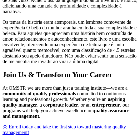
de suas vidas. Achei o uso da linguagem do autor inventivo e lúdico,
adicionando uma camada de profundidade e complexidade à
narrativa.
Os temas da história eram atemporais, um lembrete comovente da
experiência O beijo da mulher aranha em toda a sua complexidade e
beleza. Para aqueles que apreciam uma história bem construída de
amor, relacionamentos e autoconhecimento, este livro é uma escolha
envolvente, oferecendo uma experiência de leitura que é tanto
agradável quanto memorável, com uma classificação de 4,5 estrelas
atestando seu apelo duradouro. Não pude evitar sentir uma sensação
de melancolia me invadir ao virar a última digital
Join Us & Transform Your Career
At QMSTP, we are more than just a training institute—we are a
community of quality professionals
committed to continuous
learning and professional growth. Whether you’re an
aspiring
quality manager
, a
corporate leader
, or an
entrepreneur
, our
programs will help you achieve excellence in
quality assurance
and management
.
📩 Enroll today and take the first step toward mastering quality
management!