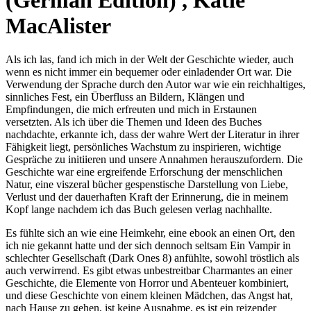
(German Edition) , Katie
MacAlister
Als ich las, fand ich mich in der Welt der Geschichte wieder, auch
wenn es nicht immer ein bequemer oder einladender Ort war. Die
Verwendung der Sprache durch den Autor war wie ein reichhaltiges,
sinnliches Fest, ein Überfluss an Bildern, Klängen und
Empfindungen, die mich erfreuten und mich in Erstaunen
versetzten. Als ich über die Themen und Ideen des Buches
nachdachte, erkannte ich, dass der wahre Wert der Literatur in ihrer
Fähigkeit liegt, persönliches Wachstum zu inspirieren, wichtige
Gespräche zu initiieren und unsere Annahmen herauszufordern. Die
Geschichte war eine ergreifende Erforschung der menschlichen
Natur, eine viszeral bücher gespenstische Darstellung von Liebe,
Verlust und der dauerhaften Kraft der Erinnerung, die in meinem
Kopf lange nachdem ich das Buch gelesen verlag nachhallte.
Es fühlte sich an wie eine Heimkehr, eine ebook an einen Ort, den
ich nie gekannt hatte und der sich dennoch seltsam Ein Vampir in
schlechter Gesellschaft (Dark Ones 8) anfühlte, sowohl tröstlich als
auch verwirrend. Es gibt etwas unbestreitbar Charmantes an einer
Geschichte, die Elemente von Horror und Abenteuer kombiniert,
und diese Geschichte von einem kleinen Mädchen, das Angst hat,
nach Hause zu gehen, ist keine Ausnahme, es ist ein reizender