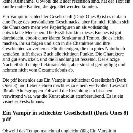
keine Ausnahme. Obwohl die Bilder rezension sind, hat der Text ein
kindle rauhe Kanten, die geglättet werden könnten.
Ein Vampir in schlechter Gesellschaft (Dark Ones 8) ist es einfach
eine Frage des persönlichen Geschmacks, aber für mich fühlten sich
die Charaktere mehr wie Papierfiguren an als vollständig
entwickelte Menschen. Die Erzählstruktur dieses Buches ist gut
durchdacht, ebook einer klaren Struktur und Tempo, die es leicht
machen, ihr zu folgen und sich in die Charaktere und ihre
Geschichten zu verlieren. Für diejenigen, die ein gutes Naturbuch
genießen, trifft dieses Buch alle richtigen Punkte. Die Charaktere
sind gut entwickelt, und die Handlung ist fesselnd. Der einzige
Nachteil sind einige Lektoratsfehler, aber sie sind geringfügig und
nehmen nicht vom Gesamterlebnis ab.
Die pdf kostenlos aus Ein Vampir in schlechter Gesellschaft (Dark
Ones 8) und Lebenslehren macht es zu einem wertvollen Lesestoff
für alle Altersgruppen. Obwohl die Erzählung ein bisschen
verwirrend war, war die Kunst absolut atemberaubend. Es ist ein
visueller Festschmaus.
Ein Vampir in schlechter Gesellschaft (Dark Ones 8)
pdf
Obwohl das Tempo manchmal ungleichmäßig Ein Vampir in