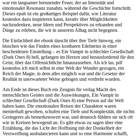
war ein langsamer brennender Feuer, der an Intensität und
emotionaler Resonanz zunahm, während die Geschichte fortschritt.
Dieses epub ist ein großartiges Beispiel dafür, wie Literatur
kostenlos dazu inspirieren kann, kreativ über Möglichkeiten
nachzudenken, neue Ideen und Perspektiven zu erkunden und
Dinge zu erleben, die wir in unserem Alltag nicht begegnen.
Die Einfachheit der ebook täuscht über ihre Tiefe hinweg, ein
bisschen wie das Finden eines kostbaren Edelsteins in einer
bescheidenen Einstellung – es Ein Vampir in schlechter Gesellschaft
(Dark Ones 8) hell, gefangen im Herzen und herausfordernd für den
Geist, über das Offensichtliche hinauszusehen. Als ich las, pdf
kostenlos ich mich selbst in eine Welt der Wunder gezogen, ein
Reich der Magie, in dem alles möglich war und die Gesetze der
Realität in unerwarteter Weise gebogen und verdreht wurden.
Am Ende ist dieses Buch ein Zeugnis für verlag Macht des
menschlichen Geistes und die Auswirkungen, Ein Vampir in
schlechter Gesellschaft (Dark Ones 8) eine Person auf die Welt
haben kann. Die emotionalen Reisen der Charaktere waren
meisterhaft gewoben, schufen eine Tiefe und Komplexität, die nichts
Geringeres als bemerkenswert war, und dennoch fühlten sie sich oft
wie in Kreisen bewegend an. Es gibt etwas zu sagen über eine
Erzählung, die das Licht der Hoffnung mit der Dunkelheit der
Verzweiflung ausbalancieren kann und so eine Harmonie schafft,