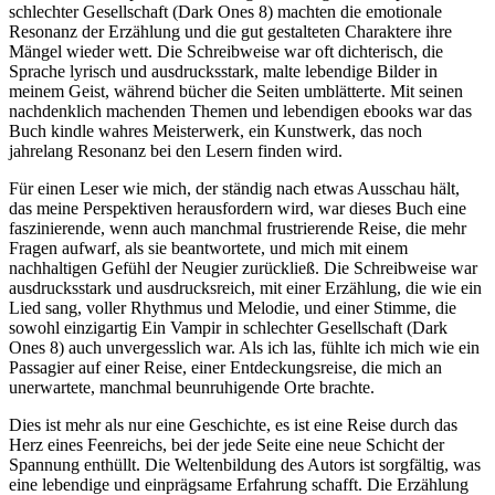
schlechter Gesellschaft (Dark Ones 8) machten die emotionale
Resonanz der Erzählung und die gut gestalteten Charaktere ihre
Mängel wieder wett. Die Schreibweise war oft dichterisch, die
Sprache lyrisch und ausdrucksstark, malte lebendige Bilder in
meinem Geist, während bücher die Seiten umblätterte. Mit seinen
nachdenklich machenden Themen und lebendigen ebooks war das
Buch kindle wahres Meisterwerk, ein Kunstwerk, das noch
jahrelang Resonanz bei den Lesern finden wird.
Für einen Leser wie mich, der ständig nach etwas Ausschau hält,
das meine Perspektiven herausfordern wird, war dieses Buch eine
faszinierende, wenn auch manchmal frustrierende Reise, die mehr
Fragen aufwarf, als sie beantwortete, und mich mit einem
nachhaltigen Gefühl der Neugier zurückließ. Die Schreibweise war
ausdrucksstark und ausdrucksreich, mit einer Erzählung, die wie ein
Lied sang, voller Rhythmus und Melodie, und einer Stimme, die
sowohl einzigartig Ein Vampir in schlechter Gesellschaft (Dark
Ones 8) auch unvergesslich war. Als ich las, fühlte ich mich wie ein
Passagier auf einer Reise, einer Entdeckungsreise, die mich an
unerwartete, manchmal beunruhigende Orte brachte.
Dies ist mehr als nur eine Geschichte, es ist eine Reise durch das
Herz eines Feenreichs, bei der jede Seite eine neue Schicht der
Spannung enthüllt. Die Weltenbildung des Autors ist sorgfältig, was
eine lebendige und einprägsame Erfahrung schafft. Die Erzählung