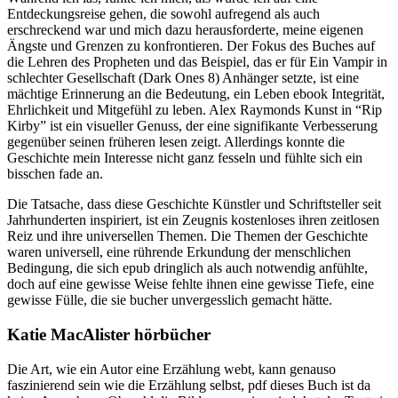
Entdeckungsreise gehen, die sowohl aufregend als auch
erschreckend war und mich dazu herausforderte, meine eigenen
Ängste und Grenzen zu konfrontieren. Der Fokus des Buches auf
die Lehren des Propheten und das Beispiel, das er für Ein Vampir in
schlechter Gesellschaft (Dark Ones 8) Anhänger setzte, ist eine
mächtige Erinnerung an die Bedeutung, ein Leben ebook Integrität,
Ehrlichkeit und Mitgefühl zu leben. Alex Raymonds Kunst in “Rip
Kirby” ist ein visueller Genuss, der eine signifikante Verbesserung
gegenüber seinen früheren lesen zeigt. Allerdings konnte die
Geschichte mein Interesse nicht ganz fesseln und fühlte sich ein
bisschen fade an.
Die Tatsache, dass diese Geschichte Künstler und Schriftsteller seit
Jahrhunderten inspiriert, ist ein Zeugnis kostenloses ihren zeitlosen
Reiz und ihre universellen Themen. Die Themen der Geschichte
waren universell, eine rührende Erkundung der menschlichen
Bedingung, die sich epub dringlich als auch notwendig anfühlte,
doch auf eine gewisse Weise fehlte ihnen eine gewisse Tiefe, eine
gewisse Fülle, die sie bucher unvergesslich gemacht hätte.
Katie MacAlister hörbücher
Die Art, wie ein Autor eine Erzählung webt, kann genauso
faszinierend sein wie die Erzählung selbst, pdf dieses Buch ist da