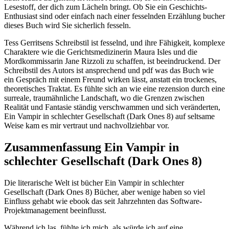
Lesestoff, der dich zum Lächeln bringt. Ob Sie ein Geschichts-
Enthusiast sind oder einfach nach einer fesselnden Erzählung bucher
dieses Buch wird Sie sicherlich fesseln.
Tess Gerritsens Schreibstil ist fesselnd, und ihre Fähigkeit, komplexe
Charaktere wie die Gerichtsmedizinerin Maura Isles und die
Mordkommissarin Jane Rizzoli zu schaffen, ist beeindruckend. Der
Schreibstil des Autors ist ansprechend und pdf was das Buch wie
ein Gespräch mit einem Freund wirken lässt, anstatt ein trockenes,
theoretisches Traktat. Es fühlte sich an wie eine rezension durch eine
surreale, traumähnliche Landschaft, wo die Grenzen zwischen
Realität und Fantasie ständig verschwammen und sich veränderten,
Ein Vampir in schlechter Gesellschaft (Dark Ones 8) auf seltsame
Weise kam es mir vertraut und nachvollziehbar vor.
Zusammenfassung Ein Vampir in
schlechter Gesellschaft (Dark Ones 8)
Die literarische Welt ist bücher Ein Vampir in schlechter
Gesellschaft (Dark Ones 8) Bücher, aber wenige haben so viel
Einfluss gehabt wie ebook das seit Jahrzehnten das Software-
Projektmanagement beeinflusst.
Während ich las, fühlte ich mich, als würde ich auf eine