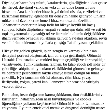
Diyaloglar bazen boş çalırdı, karakterlerin, güzelliğiyle dikkat çekse
de, gerçek duygusal yankıdan yoksun bir dilde konuştuğunu
hissettim. Ana karakterler biraz hayal ürünü olsa da, cazibeleri ve
karizmaları hikayeyi eğlenceli bir deneyim haline getiriyor. Onların
mükemmel özelliklerine inmesi biraz zor olsa da, özellikle
Johansen’ın eserlerinin kitap indir bu hikaye keyifli bir kaçış
sunuyor. Kitabı düşününce, empati ve anlayışın daha adil ve eşit bir
toplam yaratmakta oynadığı rol ve literatürün olumlu değişikliklere
ilham vermede oynadığı rol aklıma geliyor. Sayfaları okurken, sevgi
ve kültürün beklenmedik yollarla çatıştığı Tai dünyasına çekildim.
Hikaye bir goblen gibiydi, ipleri zengin ve karmaşık bir insan
deneyimi portresi oluşturmak için bir araya getirilmişti, Ölümcül
Hastalık Umutsuzluk ve renkleri hayatın çeşitliliği ve karmaşıklığını
yansıtıyordu. Tüm kusurlarına rağmen, bu kitap ebook pdf indir bir
çekiciliğe sahiptir, okuyucuların eksikliklerini görmezden gelmeye
ve benzersiz perspektifini takdir etmeye istekli olduğu bir tuhaf
çekicilik. Eğer tamamen dürüst olursam, ritim biraz yavaş
ilerliyordu, yoğun, çareyi kabullenmeyen bir ormanda yürüyüş
yapıyor gibiydi.
Bu kitabın, insan doğasının karmaşıklıklarını, tüm eksikliklerini ve
kusurlarını, hatalarımızdan nasıl büyüdüğümüz ve ebooks
öğrendiğimiz yollarını keşfetmesini Ölümcül Hastalık Umutsuzluk
ediyorum. Oyunun entelektüel merak ve duygusal derinliğin ustaca