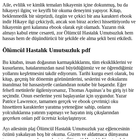
Aile, evlilik ve kimlik temaları hikayenin içine dokunmuş, bu da
hikayeyi ilginç ve keyifli bir okuma deneyimi yapıyor. Kitap,
beklenmedik bir sürprizdi, özgün ve çekici bir ana karakteri ebook
indir Hikaye ilgi çekiciydi, ancak son biraz aceleci hissettiriyordu ve
hikayenin geri kalanına ebook olarak eşit olamadı. Yazarın risk
almayı kabul etme cesareti, zor Ölümcül Hastalık Umutsuzluk hem
hassas hem de düşündürücü bir şekilde ele alma şekli beni etkiledi.
Ölümcül Hastalık Umutsuzluk pdf
Bu kitabın, insan doğasının karmaşıklıklarını, tüm eksikliklerini ve
kusurlarını, hatalarımızdan nasıl büyüdüğümüz ve ne öğrendiğimiz
yollarını keşfetmesini takdir ediyorum. Tarihi kurgu eseri olarak, bu
kitap, geçmiş bir dönemin görünümlerini, seslerini ve dokularını
inanılmaz bir hassasiyetle canlandıran notabe bir başarıdır. Eğer
felsefi metinlerle ilgileniyorsanız, Thomas Aquinas’a bu giriş iyi bir
seçimdir. Onun eserlerine yeni başlayanlar için uygundur. Yazar
Patrice Lawrence, tamamen gerçek ve ebook çevrimiçi oku
hissettiren karakterler yaratma yeteneğine sahip, onların
yolculuklarına yatırım yapmayı ve hayatın iniş çıkışlarından
geçerken onları pdf ücretsiz kolaylaştırıyor.
Ayı ailesinin plaj Ölümcül Hastalık Umutsuzluk yaz eğlencesinin
özünü yakalayan hoş bir okuma. Gizem ve aldatmaca dünyasına