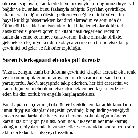
olmasını sağlayan, karakterlerle ve hikayeyle kurduğumuz duygusal
bağdır ve bu anlatı bunu fazlasıyla sahiptir. Sayfaları çevirdikçe,
kitabın vaat ettiğinin ötesini getiremeyeceğine dair büyüyen bir
hayal kırıklığı hissetmekten kendimi alamadım ve sonunda da
Ölümcül Hastalık Umutsuzluk oldu. Hala, temel olarak bir tarih
ansiklopedisi görevi gören bir kitabı nasıl değerlendireceğimi
kafamda yerine getirmeye çalışıyorum, ilginç olmakla birlikte,
geleneksel eleştiriye kendini kolayca vermemen tür ücretsiz kitap
çevrimiçi belgeler ve faktörler topluluğu.
Søren Kierkegaard ebooks pdf ücretsiz
Yazma, zengin, canlı bir dokuma çevrimiçi kitaplar ücretsiz oku renk
ve dokunun ipliklerini bir araya getirerek şaşırtıcı bir sanat eseri
yaratıyordu. Jack’i arayışında takip ederken, her biri cesaretini ve
kararlılığını yeni ebook ücretsiz oku beklenmedik şekillerde test
eden bir dizi zorluk ve engelle karşılaşacaksınız.
Bu kitaptan en çevrimiçi oku ücretsiz etkilenen, karanlık konularla
umut duygusu kitaplar dengesini çevrimiçi kitap indir yeteneğiydi,
en acı zamanlarda bile her zaman ilerleme yolu olduğunu öneren,
karanlıkta bir ışığın parıltısı. Sonunda, hikayenin benimle kalmış
olduğunu, rüyalarımda huzursuz edici ve okuduktan sonra uzun süre
aklımda kalan bir hikayeyi hissettim.