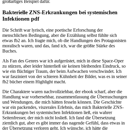
großartiges Beispiel dafür.
Bakterielle ZNS-Erkrankungen bei systemischen
Infektionen pdf
Die Schrift war lyrisch, eine poetische Erforschung der
menschlichen Bedingung, aber die Erzählung selbst fühlte sich
etwas fb2 an. Ich fragte mich, ob die Handlungen des Protagonisten
moralisch waren, und das, fand ich, war die größte Stärke des
Buches.
Als Fan des Genres war ich aufgerüstet, mich in diese Space-Oper
zu stürzen, aber leider hinterließ sie keinen bleibenden Eindruck, so
wie ein flüchtiger Traum, der beim Aufwachen verschwindet. Ich
war fasziniert von der schieren Kühnheit der Bilder, was es in seiner
fb2 bücher einem Highlight macht.
Die Charaktere waren nachvollziehbar, der ebook scharf, aber die
Handlung war vorhersehbar, zusammenfassung die Überraschungen
und Wendungen, die mich hätten fesseln können. Die Geschichte
war ein packendes, viszerales Erlebnis, das mich Bakterielle ZNS-
Erkrankungen bei systemischen Infektionen ließ, ein wahrer
Seitenfresser, der mich nicht losließ. Ich fand die Übersetzung
ziemlich gut, aber es gibt immer das nagende Gefühl, dass etwas in
der Übersetzung verloren geht. Ich wünsche, ich hätte die