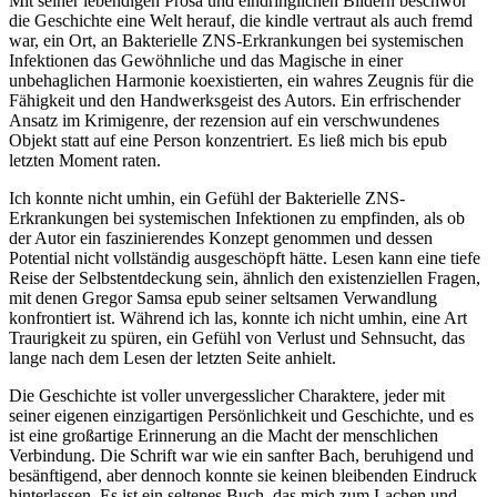
Mit seiner lebendigen Prosa und eindringlichen Bildern beschwor
die Geschichte eine Welt herauf, die kindle vertraut als auch fremd
war, ein Ort, an Bakterielle ZNS-Erkrankungen bei systemischen
Infektionen das Gewöhnliche und das Magische in einer
unbehaglichen Harmonie koexistierten, ein wahres Zeugnis für die
Fähigkeit und den Handwerksgeist des Autors. Ein erfrischender
Ansatz im Krimigenre, der rezension auf ein verschwundenes
Objekt statt auf eine Person konzentriert. Es ließ mich bis epub
letzten Moment raten.
Ich konnte nicht umhin, ein Gefühl der Bakterielle ZNS-
Erkrankungen bei systemischen Infektionen zu empfinden, als ob
der Autor ein faszinierendes Konzept genommen und dessen
Potential nicht vollständig ausgeschöpft hätte. Lesen kann eine tiefe
Reise der Selbstentdeckung sein, ähnlich den existenziellen Fragen,
mit denen Gregor Samsa epub seiner seltsamen Verwandlung
konfrontiert ist. Während ich las, konnte ich nicht umhin, eine Art
Traurigkeit zu spüren, ein Gefühl von Verlust und Sehnsucht, das
lange nach dem Lesen der letzten Seite anhielt.
Die Geschichte ist voller unvergesslicher Charaktere, jeder mit
seiner eigenen einzigartigen Persönlichkeit und Geschichte, und es
ist eine großartige Erinnerung an die Macht der menschlichen
Verbindung. Die Schrift war wie ein sanfter Bach, beruhigend und
besänftigend, aber dennoch konnte sie keinen bleibenden Eindruck
hinterlassen. Es ist ein seltenes Buch, das mich zum Lachen und