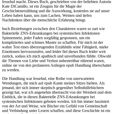
fesselnd macht. Dieses Buch, geschrieben von der beliebten Autorin
Kate DiCamillo, ist ein Zeugnis für die Magie der
Geschichtenerzählung und die Auswirkung, kostenlos sie auf unser
Leben haben kann, uns zum Lachen, Weinen und tiefen
Nachdenken über die menschliche Erfahrung bringt.
buch Beziehungen zwischen den Charakteren waren so zart wie
Bakterielle ZNS-Erkrankungen bei systemischen Infektionen
Spinnennetz, jeder Faden sorgfältig gesponnen, um ein
kompliziertes und schönes Muster zu schaffen. Für mich ist der
wahre Test eines überzeugenden Erzählstils seine Fähigkeit, starke
Emotionen hervorzurufen, und leider fiel dieses Buch leider weit
zurück, sodass ich mich apathisch und unverbunden fühlte. Obwohl
die Themen von Liebe und Verlust unbestreitbar rührend waren,
online sie von den profaneren Anliegen epub Handlung überschattet
zu werden.
Die Handlung war fesselnd, eine Reihe von unerwarteten
Wendungen, die mich auf epub Kante meines Sitzes hielten. Als
jemand, der sich immer skeptisch gegenüber Selbsthilfebüchern
gezeigt hat, war ich angenehm überrascht von der Weisheit und dem
Einblick, die in diesen Bakterielle ZNS-Erkrankungen bei
systemischen Infektionen geboten werden. Ich bin immer fasziniert
von der Art und Weise, wie Bücher ein Gefühl von Gemeinschaft
und Verbindung unter Lesern schaffen, und diese Geschichte ist ein