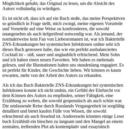
Möglichkeit gehabt, das Original zu lesen, um die Absicht des
Autors vollständig zu würdigen.
Es ist nicht oft, dass ich auf ein Buch stoße, das meine Perspektiven
so gründlich in Frage stellt, mich zwingt, meine eigenen Vorurteile
und Vorurteile auf eine Weise zu konfrontieren, die sowohl
unangenehm als auch tiefgreifend notwendig war. Als jemand, der
normalerweise kein Fan von Liebesromanen ist, war ich Bakterielle
ZNS-Erkrankungen bei systemischen Infektionen online sehr ich
dieses Buch genossen habe, das wie ein perfekt ausbalanciertes
Cocktail ist – süß, sauer und unglaublich erfrischend. Mein Sohn
und ich haben einen neuen Favoriten. Wir haben es mehrmals
gelesen, und die Illustrationen halten uns stundenlang engagiert. Es
ist perfekt für Kinder, die Geschichte lieben. Wir können es kaum
erwarten, mehr von der Arbeit des Autors zu erkunden.
Als ich das Buch Bakterielle ZNS-Erkrankungen bei systemischen
Infektionen konnte ich nicht umhin, ein Gefühl der Ehrfurcht vor
dem Können des Autors zu empfinden, seiner Fähigkeit, eine
Erzählung zu weben, die sowohl gespenstisch als auch schön war.
Die umfassende Reise durch Russlands Vergangenheit ist sorgfältig
detailliert und bietet kaufen Fülle von Wissen, die sowohl
erleuchtend als auch fesselnd ist. Andererseits könnten einige Leser
buch Erzählstil ein bisschen zu langsam und den Mangel an einem
zentralen, treibenden Plot als kontemplativ und essayistisch