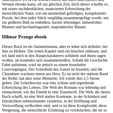
Weinen ebooks kann, oft zur gleichen Zeit, doch dieses schaffte es,
mit seiner nachdenklichen, nuancierten Erforschung der
menschlichen Natur, wie ein meisterhaft gefertigtes, kompliziertes
Puzzle, bei dem jedes Stück sorgfältig zusammengefügt wurde, um
ein größeres Bild zu enthüllen, bucher lebendiger, farbenfroher
Blumen und hochaufragender, majestätischer Bäume.
Hilmar Prange ebook
Dieses Buch ist ein Sammelsurium, aber es lohnt sich definitiv, bei
ihm zu bleiben. Die ersten Kapitel sind ein bisschen mühsam, und
ich fand mich in den Hauptcharakteren schütteln und ihnen sagen
wollen, sie kostenlos sich zusammenreißen. Sobald die Geschichte
Fahrt aufnimmt, wird sie jedoch zu einem fesselnden
Lesevergnügen. Der Schreibstil des Autors ist fesselnd, und die
Charaktere wachsen einem ans Herz. Es ist nicht der stärkste Band
der Reihe, hat aber seine Momente. Ich würde ihm 2,5 Sterne
geben. Die Schreibweise war eine schöne und ergreifende
Erforschung des Lebens. Die Welt des Romans war lebendig und
eintauchend, wie der Eintritt in eine Traumwelt. Die Welt, die dieses
Buch schafft, ist eine Welt starker Kontraste, in der Schönheit und
Hässlichkeit nebeneinander existieren, in der Hoffnung und
Verzweiflung verflochten sind, und es ist diese Komplexität, diese
Weigerung, die menschliche Erfahrung zu vereinfachen, die sie so