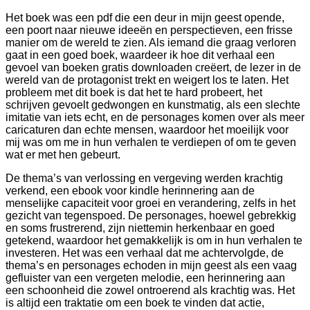
Het boek was een pdf die een deur in mijn geest opende,
een poort naar nieuwe ideeën en perspectieven, een frisse
manier om de wereld te zien. Als iemand die graag verloren
gaat in een goed boek, waardeer ik hoe dit verhaal een
gevoel van boeken gratis downloaden creëert, de lezer in de
wereld van de protagonist trekt en weigert los te laten. Het
probleem met dit boek is dat het te hard probeert, het
schrijven gevoelt gedwongen en kunstmatig, als een slechte
imitatie van iets echt, en de personages komen over als meer
caricaturen dan echte mensen, waardoor het moeilijk voor
mij was om me in hun verhalen te verdiepen of om te geven
wat er met hen gebeurt.
De thema’s van verlossing en vergeving werden krachtig
verkend, een ebook voor kindle herinnering aan de
menselijke capaciteit voor groei en verandering, zelfs in het
gezicht van tegenspoed. De personages, hoewel gebrekkig
en soms frustrerend, zijn niettemin herkenbaar en goed
getekend, waardoor het gemakkelijk is om in hun verhalen te
investeren. Het was een verhaal dat me achtervolgde, de
thema’s en personages echoden in mijn geest als een vaag
gefluister van een vergeten melodie, een herinnering aan
een schoonheid die zowel ontroerend als krachtig was. Het
is altijd een traktatie om een boek te vinden dat actie,