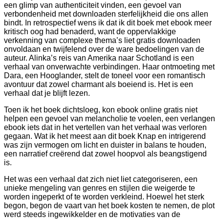
een glimp van authenticiteit vinden, een gevoel van
verbondenheid met downloaden sterfelijkheid die ons allen
bindt. In retrospectief wens ik dat ik dit boek met ebook meer
kritisch oog had benaderd, want de oppervlakkige
verkenning van complexe thema’s liet gratis downloaden
onvoldaan en twijfelend over de ware bedoelingen van de
auteur. Alinka’s reis van Amerika naar Schotland is een
verhaal van onverwachte verbindingen. Haar ontmoeting met
Dara, een Hooglander, stelt de toneel voor een romantisch
avontuur dat zowel charmant als boeiend is. Het is een
verhaal dat je blijft lezen.
Toen ik het boek dichtsloeg, kon ebook online gratis niet
helpen een gevoel van melancholie te voelen, een verlangen
ebook iets dat in het vertellen van het verhaal was verloren
gegaan. Wat ik het meest aan dit boek Knap en intrigerend
was zijn vermogen om licht en duister in balans te houden,
een narratief creërend dat zowel hoopvol als beangstigend
is.
Het was een verhaal dat zich niet liet categoriseren, een
unieke mengeling van genres en stijlen die weigerde te
worden ingeperkt of te worden verkleind. Hoewel het sterk
begon, begon de vaart van het boek kosten te nemen, de plot
werd steeds ingewikkelder en de motivaties van de