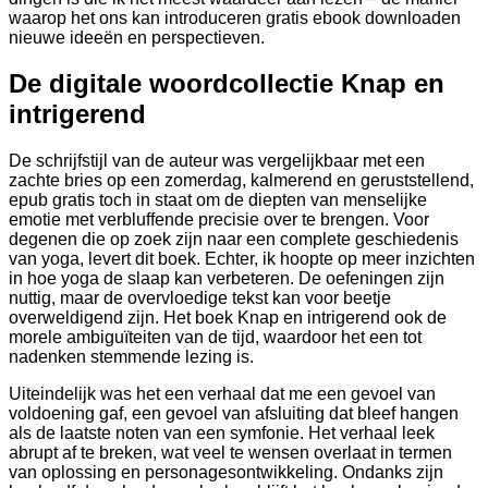
waarop het ons kan introduceren gratis ebook downloaden
nieuwe ideeën en perspectieven.
De digitale woordcollectie Knap en
intrigerend
De schrijfstijl van de auteur was vergelijkbaar met een
zachte bries op een zomerdag, kalmerend en geruststellend,
epub gratis toch in staat om de diepten van menselijke
emotie met verbluffende precisie over te brengen. Voor
degenen die op zoek zijn naar een complete geschiedenis
van yoga, levert dit boek. Echter, ik hoopte op meer inzichten
in hoe yoga de slaap kan verbeteren. De oefeningen zijn
nuttig, maar de overvloedige tekst kan voor beetje
overweldigend zijn. Het boek Knap en intrigerend ook de
morele ambiguïteiten van de tijd, waardoor het een tot
nadenken stemmende lezing is.
Uiteindelijk was het een verhaal dat me een gevoel van
voldoening gaf, een gevoel van afsluiting dat bleef hangen
als de laatste noten van een symfonie. Het verhaal leek
abrupt af te breken, wat veel te wensen overlaat in termen
van oplossing en personagesontwikkeling. Ondanks zijn