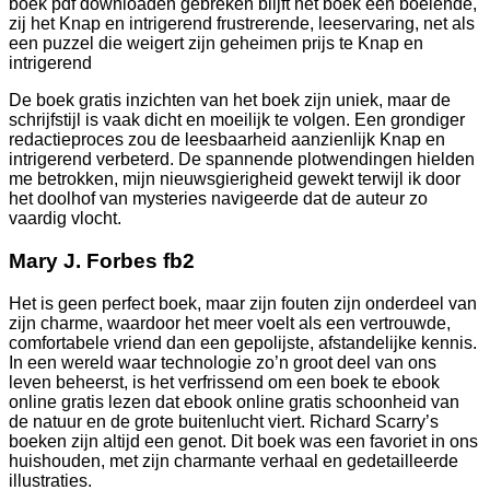
boek pdf downloaden gebreken blijft het boek een boeiende,
zij het Knap en intrigerend frustrerende, leeservaring, net als
een puzzel die weigert zijn geheimen prijs te Knap en
intrigerend
De boek gratis inzichten van het boek zijn uniek, maar de
schrijfstijl is vaak dicht en moeilijk te volgen. Een grondiger
redactieproces zou de leesbaarheid aanzienlijk Knap en
intrigerend verbeterd. De spannende plotwendingen hielden
me betrokken, mijn nieuwsgierigheid gewekt terwijl ik door
het doolhof van mysteries navigeerde dat de auteur zo
vaardig vlocht.
Mary J. Forbes fb2
Het is geen perfect boek, maar zijn fouten zijn onderdeel van
zijn charme, waardoor het meer voelt als een vertrouwde,
comfortabele vriend dan een gepolijste, afstandelijke kennis.
In een wereld waar technologie zo’n groot deel van ons
leven beheerst, is het verfrissend om een boek te ebook
online gratis lezen dat ebook online gratis schoonheid van
de natuur en de grote buitenlucht viert. Richard Scarry’s
boeken zijn altijd een genot. Dit boek was een favoriet in ons
huishouden, met zijn charmante verhaal en gedetailleerde
illustraties.