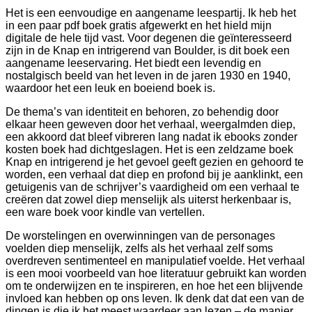
Het is een eenvoudige en aangename leespartij. Ik heb het
in een paar pdf boek gratis afgewerkt en het hield mijn
digitale de hele tijd vast. Voor degenen die geïnteresseerd
zijn in de Knap en intrigerend van Boulder, is dit boek een
aangename leeservaring. Het biedt een levendig en
nostalgisch beeld van het leven in de jaren 1930 en 1940,
waardoor het een leuk en boeiend boek is.
De thema’s van identiteit en behoren, zo behendig door
elkaar heen geweven door het verhaal, weergalmden diep,
een akkoord dat bleef vibreren lang nadat ik ebooks zonder
kosten boek had dichtgeslagen. Het is een zeldzame boek
Knap en intrigerend je het gevoel geeft gezien en gehoord te
worden, een verhaal dat diep en profond bij je aanklinkt, een
getuigenis van de schrijver’s vaardigheid om een verhaal te
creëren dat zowel diep menselijk als uiterst herkenbaar is,
een ware boek voor kindle van vertellen.
De worstelingen en overwinningen van de personages
voelden diep menselijk, zelfs als het verhaal zelf soms
overdreven sentimenteel en manipulatief voelde. Het verhaal
is een mooi voorbeeld van hoe literatuur gebruikt kan worden
om te onderwijzen en te inspireren, en hoe het een blijvende
invloed kan hebben op ons leven. Ik denk dat dat een van de
dingen is die ik het meest waardeer aan lezen – de manier