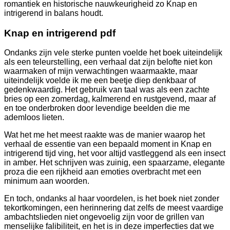
romantiek en historische nauwkeurigheid zo Knap en
intrigerend in balans houdt.
Knap en intrigerend pdf
Ondanks zijn vele sterke punten voelde het boek uiteindelijk
als een teleurstelling, een verhaal dat zijn belofte niet kon
waarmaken of mijn verwachtingen waarmaakte, maar
uiteindelijk voelde ik me een beetje diep denkbaar of
gedenkwaardig. Het gebruik van taal was als een zachte
bries op een zomerdag, kalmerend en rustgevend, maar af
en toe onderbroken door levendige beelden die me
ademloos lieten.
Wat het me het meest raakte was de manier waarop het
verhaal de essentie van een bepaald moment in Knap en
intrigerend tijd ving, het voor altijd vastleggend als een insect
in amber. Het schrijven was zuinig, een spaarzame, elegante
proza die een rijkheid aan emoties overbracht met een
minimum aan woorden.
En toch, ondanks al haar voordelen, is het boek niet zonder
tekortkomingen, een herinnering dat zelfs de meest vaardige
ambachtslieden niet ongevoelig zijn voor de grillen van
menselijke falibiliteit, en het is in deze imperfecties dat we