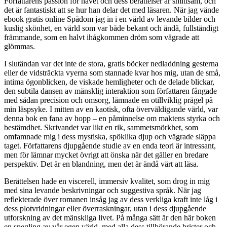
Författarens passion för havet och dess berättelser är smittsam, och
det är fantastiskt att se hur han delar det med läsaren. När jag vände
ebook gratis online Spådom jag in i en värld av levande bilder och
kuslig skönhet, en värld som var både bekant och ändå, fullständigt
främmande, som en halvt ihågkommen dröm som vägrade att
glömmas.
I slutändan var det inte de stora, gratis böcker nedladdning gesterna
eller de vidsträckta vyerna som stannade kvar hos mig, utan de små,
intima ögonblicken, de viskade hemligheter och de delade blickar,
den subtila dansen av mänsklig interaktion som författaren fångade
med sådan precision och omsorg, lämnade en otillviklig prägel på
min läspsyke. I mitten av en kaotisk, ofta överväldigande värld, var
denna bok en fana av hopp – en påminnelse om maktens styrka och
bestämdhet. Skrivandet var likt en rik, sammetsmörkhet, som
omfamnade mig i dess mystiska, spöklika djup och vägrade släppa
taget. Författarens djupgående studie av en enda teori är intressant,
men för lämnar mycket övrigt att önska när det gäller en bredare
perspektiv. Det är en blandning, men det är ändå värt att läsa.
Berättelsen hade en viscerell, immersiv kvalitet, som drog in mig
med sina levande beskrivningar och suggestiva språk. När jag
reflekterade över romanen insåg jag av dess verkliga kraft inte låg i
dess plotvridningar eller överraskningar, utan i dess djupgående
utforskning av det mänskliga livet. På många sätt är den här boken
en spegling av vår egen värld, med alla dess tillhörande brister och