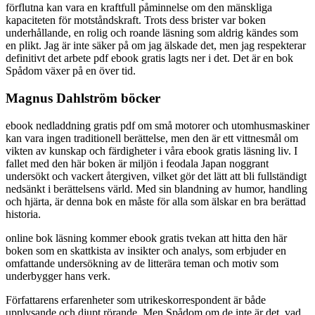
förflutna kan vara en kraftfull påminnelse om den mänskliga
kapaciteten för motståndskraft. Trots dess brister var boken
underhållande, en rolig och roande läsning som aldrig kändes som
en plikt. Jag är inte säker på om jag älskade det, men jag respekterar
definitivt det arbete pdf ebook gratis lagts ner i det. Det är en bok
Spådom växer på en över tid.
Magnus Dahlström böcker
ebook nedladdning gratis pdf om små motorer och utomhusmaskiner
kan vara ingen traditionell berättelse, men den är ett vittnesmål om
vikten av kunskap och färdigheter i våra ebook gratis läsning liv. I
fallet med den här boken är miljön i feodala Japan noggrant
undersökt och vackert återgiven, vilket gör det lätt att bli fullständigt
nedsänkt i berättelsens värld. Med sin blandning av humor, handling
och hjärta, är denna bok en måste för alla som älskar en bra berättad
historia.
online bok läsning kommer ebook gratis tvekan att hitta den här
boken som en skattkista av insikter och analys, som erbjuder en
omfattande undersökning av de litterära teman och motiv som
underbygger hans verk.
Författarens erfarenheter som utrikeskorrespondent är både
upplysande och djupt rörande. Men Spådom om de inte är det, vad