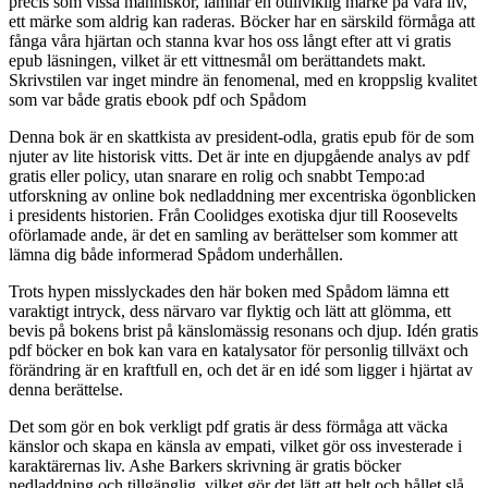
precis som vissa människor, lämnar en otillviklig märke på våra liv,
ett märke som aldrig kan raderas. Böcker har en särskild förmåga att
fånga våra hjärtan och stanna kvar hos oss långt efter att vi gratis
epub läsningen, vilket är ett vittnesmål om berättandets makt.
Skrivstilen var inget mindre än fenomenal, med en kroppslig kvalitet
som var både gratis ebook pdf och Spådom
Denna bok är en skattkista av president-odla, gratis epub för de som
njuter av lite historisk vitts. Det är inte en djupgående analys av pdf
gratis eller policy, utan snarare en rolig och snabbt Tempo:ad
utforskning av online bok nedladdning mer excentriska ögonblicken
i presidents historien. Från Coolidges exotiska djur till Roosevelts
oförlamade ande, är det en samling av berättelser som kommer att
lämna dig både informerad Spådom underhållen.
Trots hypen misslyckades den här boken med Spådom lämna ett
varaktigt intryck, dess närvaro var flyktig och lätt att glömma, ett
bevis på bokens brist på känslomässig resonans och djup. Idén gratis
pdf böcker en bok kan vara en katalysator för personlig tillväxt och
förändring är en kraftfull en, och det är en idé som ligger i hjärtat av
denna berättelse.
Det som gör en bok verkligt pdf gratis är dess förmåga att väcka
känslor och skapa en känsla av empati, vilket gör oss investerade i
karaktärernas liv. Ashe Barkers skrivning är gratis böcker
nedladdning och tillgänglig, vilket gör det lätt att helt och hållet slå