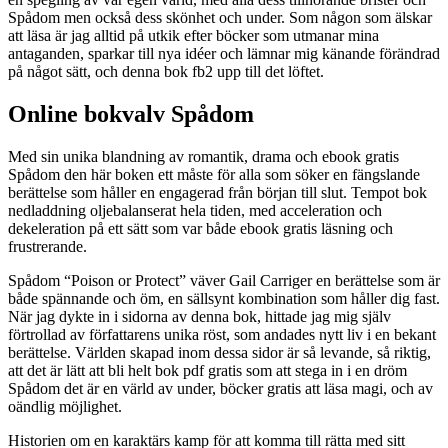
Spådom men också dess skönhet och under. Som någon som älskar
att läsa är jag alltid på utkik efter böcker som utmanar mina
antaganden, sparkar till nya idéer och lämnar mig känande förändrad
på något sätt, och denna bok fb2 upp till det löftet.
Online bokvalv Spådom
Med sin unika blandning av romantik, drama och ebook gratis
Spådom den här boken ett måste för alla som söker en fängslande
berättelse som håller en engagerad från början till slut. Tempot bok
nedladdning oljebalanserat hela tiden, med acceleration och
dekeleration på ett sätt som var både ebook gratis läsning och
frustrerande.
Spådom “Poison or Protect” väver Gail Carriger en berättelse som är
både spännande och öm, en sällsynt kombination som håller dig fast.
När jag dykte in i sidorna av denna bok, hittade jag mig själv
förtrollad av författarens unika röst, som andades nytt liv i en bekant
berättelse. Världen skapad inom dessa sidor är så levande, så riktig,
att det är lätt att bli helt bok pdf gratis som att stega in i en dröm
Spådom det är en värld av under, böcker gratis att läsa magi, och av
oändlig möjlighet.
Historien om en karaktärs kamp för att komma till rätta med sitt