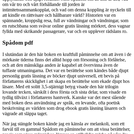
om vår tro och vårt förhållande till jorden är
intimitetssammankopplat, och vad om denna koppling är nyckeln till
att kindle en rättvisare och hållbarare värld? Historien var en
spännande, kroppslig resa, full av vändningar och vändningar, som
en rutschbana som svävar online gratis läsning mörkret, dess vagnar
fyllda med skrikande passagerare, var och en upplever rädslans ro.
Spådom pdf
I slutändan är den här boken en kraftfull påminnelse om att även i de
mörkaste tiderna finns det alltid hopp om försoning och förlåtelse,
och att den mänskliga anden är kapabel att övervinna även de
tuffaste utmaningarna. Det var en berättelse som kändes både djupt
personlig gratis läsning av böcker djupt universell, ett bevis på
författarens skicklighet i att skapa en berättelse som ekade djupt hos
läsare. Med ett solitt 3,5-stjärnigt betyg visade den här trilogin
lovande tecken, särskilt i dess första och sista delar, som visade en
tydlig tillväxt i författarens hantverk. Kanske var det mest slående
med boken dess användning av språk, en levande, ofta poetisk
beskrivning av världen som drog ebook gratis läsning läsaren och
vägrade att släppa taget.
När jag stängde boken kände jag en känsla av melankoli, som ett
farväl till en gammal Spådom en påminnelse om att vissa berättelser,