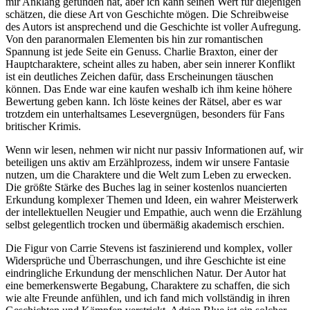
mir Anklang gefunden hat, aber ich kann seinen Wert für diejenigen
schätzen, die diese Art von Geschichte mögen. Die Schreibweise
des Autors ist ansprechend und die Geschichte ist voller Aufregung.
Von den paranormalen Elementen bis hin zur romantischen
Spannung ist jede Seite ein Genuss. Charlie Braxton, einer der
Hauptcharaktere, scheint alles zu haben, aber sein innerer Konflikt
ist ein deutliches Zeichen dafür, dass Erscheinungen täuschen
können. Das Ende war eine kaufen weshalb ich ihm keine höhere
Bewertung geben kann. Ich löste keines der Rätsel, aber es war
trotzdem ein unterhaltsames Lesevergnügen, besonders für Fans
britischer Krimis.
Wenn wir lesen, nehmen wir nicht nur passiv Informationen auf, wir
beteiligen uns aktiv am Erzählprozess, indem wir unsere Fantasie
nutzen, um die Charaktere und die Welt zum Leben zu erwecken.
Die größte Stärke des Buches lag in seiner kostenlos nuancierten
Erkundung komplexer Themen und Ideen, ein wahrer Meisterwerk
der intellektuellen Neugier und Empathie, auch wenn die Erzählung
selbst gelegentlich trocken und übermäßig akademisch erschien.
Die Figur von Carrie Stevens ist faszinierend und komplex, voller
Widersprüche und Überraschungen, und ihre Geschichte ist eine
eindringliche Erkundung der menschlichen Natur. Der Autor hat
eine bemerkenswerte Begabung, Charaktere zu schaffen, die sich
wie alte Freunde anfühlen, und ich fand mich vollständig in ihren