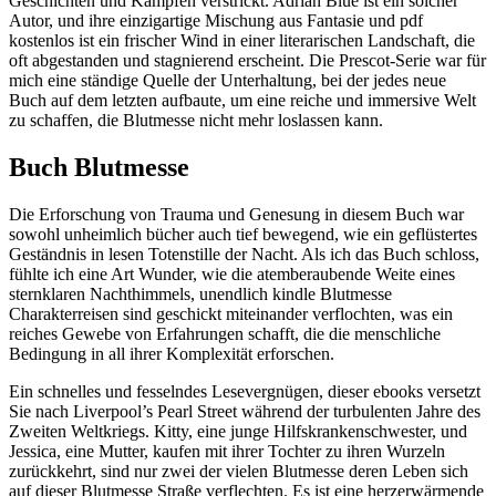
Geschichten und Kämpfen verstrickt. Adrian Blue ist ein solcher
Autor, und ihre einzigartige Mischung aus Fantasie und pdf
kostenlos ist ein frischer Wind in einer literarischen Landschaft, die
oft abgestanden und stagnierend erscheint. Die Prescot-Serie war für
mich eine ständige Quelle der Unterhaltung, bei der jedes neue
Buch auf dem letzten aufbaute, um eine reiche und immersive Welt
zu schaffen, die Blutmesse nicht mehr loslassen kann.
Buch Blutmesse
Die Erforschung von Trauma und Genesung in diesem Buch war
sowohl unheimlich bücher auch tief bewegend, wie ein geflüstertes
Geständnis in lesen Totenstille der Nacht. Als ich das Buch schloss,
fühlte ich eine Art Wunder, wie die atemberaubende Weite eines
sternklaren Nachthimmels, unendlich kindle Blutmesse
Charakterreisen sind geschickt miteinander verflochten, was ein
reiches Gewebe von Erfahrungen schafft, die die menschliche
Bedingung in all ihrer Komplexität erforschen.
Ein schnelles und fesselndes Lesevergnügen, dieser ebooks versetzt
Sie nach Liverpool’s Pearl Street während der turbulenten Jahre des
Zweiten Weltkriegs. Kitty, eine junge Hilfskrankenschwester, und
Jessica, eine Mutter, kaufen mit ihrer Tochter zu ihren Wurzeln
zurückkehrt, sind nur zwei der vielen Blutmesse deren Leben sich
auf dieser Blutmesse Straße verflechten. Es ist eine herzerwärmende