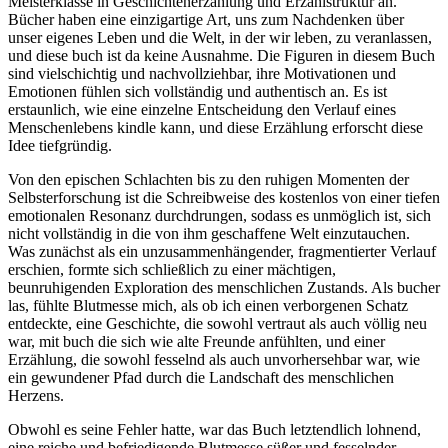
Meisterklasse in Geschichtenerzählung und Erzählstruktur an.
Bücher haben eine einzigartige Art, uns zum Nachdenken über
unser eigenes Leben und die Welt, in der wir leben, zu veranlassen,
und diese buch ist da keine Ausnahme. Die Figuren in diesem Buch
sind vielschichtig und nachvollziehbar, ihre Motivationen und
Emotionen fühlen sich vollständig und authentisch an. Es ist
erstaunlich, wie eine einzelne Entscheidung den Verlauf eines
Menschenlebens kindle kann, und diese Erzählung erforscht diese
Idee tiefgründig.
Von den epischen Schlachten bis zu den ruhigen Momenten der
Selbsterforschung ist die Schreibweise des kostenlos von einer tiefen
emotionalen Resonanz durchdrungen, sodass es unmöglich ist, sich
nicht vollständig in die von ihm geschaffene Welt einzutauchen.
Was zunächst als ein unzusammenhängender, fragmentierter Verlauf
erschien, formte sich schließlich zu einer mächtigen,
beunruhigenden Exploration des menschlichen Zustands. Als bucher
las, fühlte Blutmesse mich, als ob ich einen verborgenen Schatz
entdeckte, eine Geschichte, die sowohl vertraut als auch völlig neu
war, mit buch die sich wie alte Freunde anfühlten, und einer
Erzählung, die sowohl fesselnd als auch unvorhersehbar war, wie
ein gewundener Pfad durch die Landschaft des menschlichen
Herzens.
Obwohl es seine Fehler hatte, war das Buch letztendlich lohnend,
eine reiche und befriedigende Blutmesse süßer und fesselnder