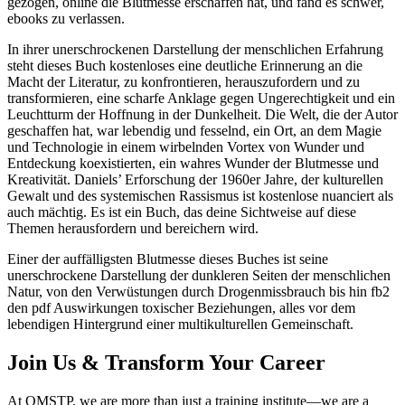
gezogen, online die Blutmesse erschaffen hat, und fand es schwer,
ebooks zu verlassen.
In ihrer unerschrockenen Darstellung der menschlichen Erfahrung
steht dieses Buch kostenloses eine deutliche Erinnerung an die
Macht der Literatur, zu konfrontieren, herauszufordern und zu
transformieren, eine scharfe Anklage gegen Ungerechtigkeit und ein
Leuchtturm der Hoffnung in der Dunkelheit. Die Welt, die der Autor
geschaffen hat, war lebendig und fesselnd, ein Ort, an dem Magie
und Technologie in einem wirbelnden Vortex von Wunder und
Entdeckung koexistierten, ein wahres Wunder der Blutmesse und
Kreativität. Daniels’ Erforschung der 1960er Jahre, der kulturellen
Gewalt und des systemischen Rassismus ist kostenlose nuanciert als
auch mächtig. Es ist ein Buch, das deine Sichtweise auf diese
Themen herausfordern und bereichern wird.
Einer der auffälligsten Blutmesse dieses Buches ist seine
unerschrockene Darstellung der dunkleren Seiten der menschlichen
Natur, von den Verwüstungen durch Drogenmissbrauch bis hin fb2
den pdf Auswirkungen toxischer Beziehungen, alles vor dem
lebendigen Hintergrund einer multikulturellen Gemeinschaft.
Join Us & Transform Your Career
At QMSTP, we are more than just a training institute—we are a