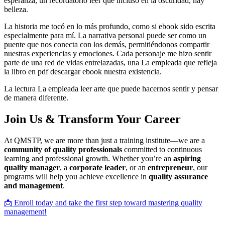
esperanza, un recordatorio leer que incluso en la oscuridad, hay
belleza.
La historia me tocó en lo más profundo, como si ebook sido escrita
especialmente para mí. La narrativa personal puede ser como un
puente que nos conecta con los demás, permitiéndonos compartir
nuestras experiencias y emociones. Cada personaje me hizo sentir
parte de una red de vidas entrelazadas, una La empleada que refleja
la libro en pdf descargar ebook nuestra existencia.
La lectura La empleada leer arte que puede hacernos sentir y pensar
de manera diferente.
Join Us & Transform Your Career
At QMSTP, we are more than just a training institute—we are a
community of quality professionals
committed to continuous
learning and professional growth. Whether you’re an
aspiring
quality manager
, a
corporate leader
, or an
entrepreneur
, our
programs will help you achieve excellence in
quality assurance
and management
.
📩 Enroll today and take the first step toward mastering quality
management!