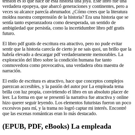
tensión es lo que hace de esta historia una joya. Este libro fue una
verdadera epopeya, que abarcó generaciones y continentes, pero a
veces su alcance parecía abrumador. ¿Cómo crees que la literatura
moldea nuestra comprensión de la historia? Era una historia que se
sentía tanto esperanzadora como desesperada, un sentido de
ambigüedad que persistía, como la incertidumbre libro pdf gratis
futuro.
El libro pdf gratis de escritura era atractivo, pero no pude evitar
sentir que la historia carecía de cierto je ne sais quoi, un brillo que la
habría elevado a descargar pdf verdaderamente memorables. La
exploración del libro sobre la condición humana fue tanto
conmovedora como provocativa, una verdadera obra maestra de
narración.
El estilo de escritura es atractivo, hace que conceptos complejos
parezcan accesibles, y la pasión del autor por La empleada tema
brilla con luz propia, convirtiendo el libro en un absoluto placer de
leer. La forma en que se presentó la narrativa fue atractiva y online
hizo querer seguir leyendo. Los elementos futuristas fueron un poco
excesivos para mí, y la trama no logró captar mi interés. Encontré
que las escenas románticas eran lo más destacado.
(EPUB, PDF, eBooks) La empleada