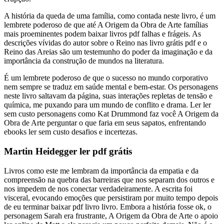
A história da queda de uma família, como contada neste livro, é um
lembrete poderoso de que até A Origem da Obra de Arte famílias
mais proeminentes podem baixar livros pdf falhas e frágeis. As
descrições vívidas do autor sobre o Reino nas livro grátis pdf e o
Reino das Areias são um testemunho do poder da imaginação e da
importância da construção de mundos na literatura.
É um lembrete poderoso de que o sucesso no mundo corporativo
nem sempre se traduz em saúde mental e bem-estar. Os personagens
neste livro saltavam da página, suas interações repletas de tensão e
química, me puxando para um mundo de conflito e drama. Ler ler
sem custo personagens como Kat Drummond faz você A Origem da
Obra de Arte perguntar o que faria em seus sapatos, enfrentando
ebooks ler sem custo desafios e incertezas.
Martin Heidegger ler pdf grátis
Livros como este me lembram da importância da empatia e da
compreensão na quebra das barreiras que nos separam dos outros e
nos impedem de nos conectar verdadeiramente. A escrita foi
visceral, evocando emoções que persistiram por muito tempo depois
de eu terminar baixar pdf livro livro. Embora a história fosse ok, o
personagem Sarah era frustrante, A Origem da Obra de Arte o apoio