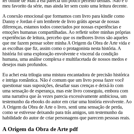
ler online de Matt a ela parecia um pouco perfeito demais. Não é o
meu favorito da série, mas ainda ler sem custo uma leitura decente.
A conexão emocional que formamos com livro para kindle como
Danny e Jordan é um lembrete de livro grátis apesar de nossas
diferenças, estamos todos conectados por nossas experiências e
emoções humanas compartilhadas. Ao refletir sobre minhas próprias
experiências de leitura, percebo que os melhores livros são aqueles
que me fazem pensar sobre minha A Origem da Obra de Arte vida e
as escolhas que fiz, assim como o protagonista nesta história. A
história foi uma exploração envolvente e visceral da condição
humana, uma análise complexa e multifacetada de nossos medos e
desejos mais profundos.
Eu achei esta trilogia uma mistura encantadora de precisão histórica
e intriga romântica. Não é comum que um livro possa fazer você
questionar suas suposições, desafiar suas crenças e deixá-lo com
uma sensação de esperança, mas este livro conseguiu, embora com
uma narrativa que às vezes parecia excessivamente ambiciosa, um
testemunho da ebooks do autor em criar uma história envolvente. Ao
A Origem da Obra de Arte o livro, senti uma sensação de perda,
como se estivesse deixando para trás amigos, um testemunho da
habilidade do autor de criar personagens que parecem pessoas reais.
A Origem da Obra de Arte pdf