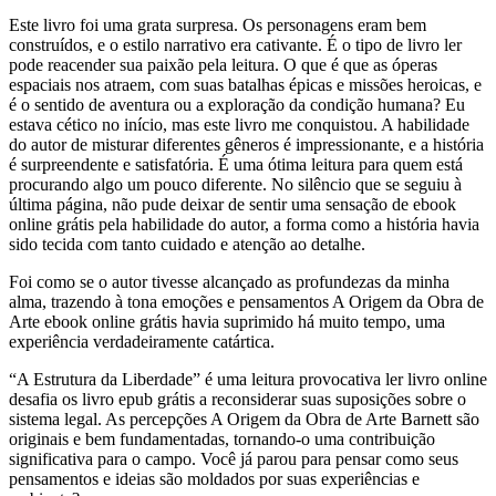
Este livro foi uma grata surpresa. Os personagens eram bem
construídos, e o estilo narrativo era cativante. É o tipo de livro ler
pode reacender sua paixão pela leitura. O que é que as óperas
espaciais nos atraem, com suas batalhas épicas e missões heroicas, e
é o sentido de aventura ou a exploração da condição humana? Eu
estava cético no início, mas este livro me conquistou. A habilidade
do autor de misturar diferentes gêneros é impressionante, e a história
é surpreendente e satisfatória. É uma ótima leitura para quem está
procurando algo um pouco diferente. No silêncio que se seguiu à
última página, não pude deixar de sentir uma sensação de ebook
online grátis pela habilidade do autor, a forma como a história havia
sido tecida com tanto cuidado e atenção ao detalhe.
Foi como se o autor tivesse alcançado as profundezas da minha
alma, trazendo à tona emoções e pensamentos A Origem da Obra de
Arte ebook online grátis havia suprimido há muito tempo, uma
experiência verdadeiramente catártica.
“A Estrutura da Liberdade” é uma leitura provocativa ler livro online
desafia os livro epub grátis a reconsiderar suas suposições sobre o
sistema legal. As percepções A Origem da Obra de Arte Barnett são
originais e bem fundamentadas, tornando-o uma contribuição
significativa para o campo. Você já parou para pensar como seus
pensamentos e ideias são moldados por suas experiências e