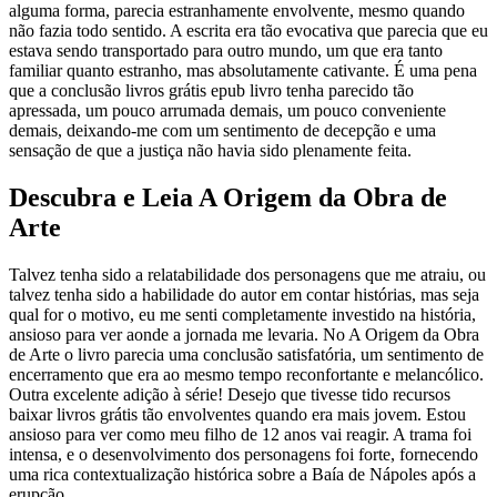
alguma forma, parecia estranhamente envolvente, mesmo quando
não fazia todo sentido. A escrita era tão evocativa que parecia que eu
estava sendo transportado para outro mundo, um que era tanto
familiar quanto estranho, mas absolutamente cativante. É uma pena
que a conclusão livros grátis epub livro tenha parecido tão
apressada, um pouco arrumada demais, um pouco conveniente
demais, deixando-me com um sentimento de decepção e uma
sensação de que a justiça não havia sido plenamente feita.
Descubra e Leia A Origem da Obra de
Arte
Talvez tenha sido a relatabilidade dos personagens que me atraiu, ou
talvez tenha sido a habilidade do autor em contar histórias, mas seja
qual for o motivo, eu me senti completamente investido na história,
ansioso para ver aonde a jornada me levaria. No A Origem da Obra
de Arte o livro parecia uma conclusão satisfatória, um sentimento de
encerramento que era ao mesmo tempo reconfortante e melancólico.
Outra excelente adição à série! Desejo que tivesse tido recursos
baixar livros grátis tão envolventes quando era mais jovem. Estou
ansioso para ver como meu filho de 12 anos vai reagir. A trama foi
intensa, e o desenvolvimento dos personagens foi forte, fornecendo
uma rica contextualização histórica sobre a Baía de Nápoles após a
erupção.