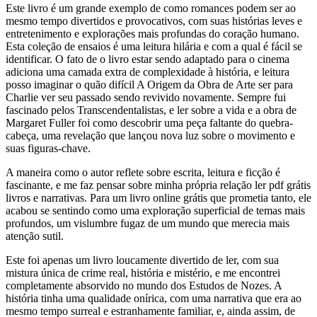
Este livro é um grande exemplo de como romances podem ser ao
mesmo tempo divertidos e provocativos, com suas histórias leves e
entretenimento e explorações mais profundas do coração humano.
Esta coleção de ensaios é uma leitura hilária e com a qual é fácil se
identificar. O fato de o livro estar sendo adaptado para o cinema
adiciona uma camada extra de complexidade à história, e leitura
posso imaginar o quão difícil A Origem da Obra de Arte ser para
Charlie ver seu passado sendo revivido novamente. Sempre fui
fascinado pelos Transcendentalistas, e ler sobre a vida e a obra de
Margaret Fuller foi como descobrir uma peça faltante do quebra-
cabeça, uma revelação que lançou nova luz sobre o movimento e
suas figuras-chave.
A maneira como o autor reflete sobre escrita, leitura e ficção é
fascinante, e me faz pensar sobre minha própria relação ler pdf grátis
livros e narrativas. Para um livro online grátis que prometia tanto, ele
acabou se sentindo como uma exploração superficial de temas mais
profundos, um vislumbre fugaz de um mundo que merecia mais
atenção sutil.
Este foi apenas um livro loucamente divertido de ler, com sua
mistura única de crime real, história e mistério, e me encontrei
completamente absorvido no mundo dos Estudos de Nozes. A
história tinha uma qualidade onírica, com uma narrativa que era ao
mesmo tempo surreal e estranhamente familiar, e, ainda assim, de