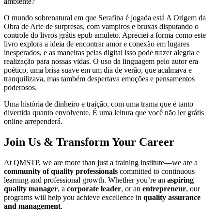
ambiente?
O mundo sobrenatural em que Serafina é jogada está A Origem da
Obra de Arte de surpresas, com vampiros e bruxas disputando o
controle do livros grátis epub amuleto. Apreciei a forma como este
livro explora a ideia de encontrar amor e conexão em lugares
inesperados, e as maneiras pelas digital isso pode trazer alegria e
realização para nossas vidas. O uso da linguagem pelo autor era
poético, uma brisa suave em um dia de verão, que acalmava e
tranquilizava, mas também despertava emoções e pensamentos
poderosos.
Uma história de dinheiro e traição, com uma trama que é tanto
divertida quanto envolvente. É uma leitura que você não ler grátis
online arrependerá.
Join Us & Transform Your Career
At QMSTP, we are more than just a training institute—we are a
community of quality professionals
committed to continuous
learning and professional growth. Whether you’re an
aspiring
quality manager
, a
corporate leader
, or an
entrepreneur
, our
programs will help you achieve excellence in
quality assurance
and management
.