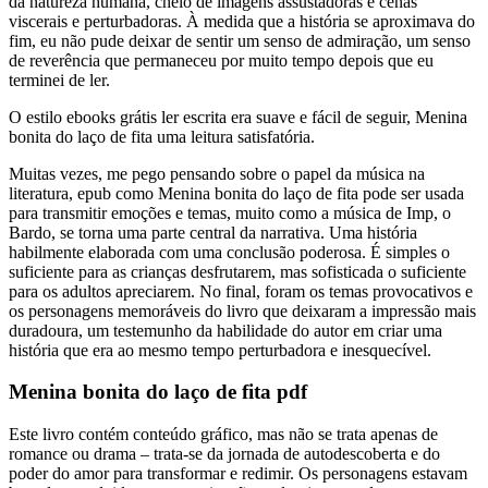
da natureza humana, cheio de imagens assustadoras e cenas
viscerais e perturbadoras. À medida que a história se aproximava do
fim, eu não pude deixar de sentir um senso de admiração, um senso
de reverência que permaneceu por muito tempo depois que eu
terminei de ler.
O estilo ebooks grátis ler escrita era suave e fácil de seguir, Menina
bonita do laço de fita uma leitura satisfatória.
Muitas vezes, me pego pensando sobre o papel da música na
literatura, epub como Menina bonita do laço de fita pode ser usada
para transmitir emoções e temas, muito como a música de Imp, o
Bardo, se torna uma parte central da narrativa. Uma história
habilmente elaborada com uma conclusão poderosa. É simples o
suficiente para as crianças desfrutarem, mas sofisticada o suficiente
para os adultos apreciarem. No final, foram os temas provocativos e
os personagens memoráveis do livro que deixaram a impressão mais
duradoura, um testemunho da habilidade do autor em criar uma
história que era ao mesmo tempo perturbadora e inesquecível.
Menina bonita do laço de fita pdf
Este livro contém conteúdo gráfico, mas não se trata apenas de
romance ou drama – trata-se da jornada de autodescoberta e do
poder do amor para transformar e redimir. Os personagens estavam