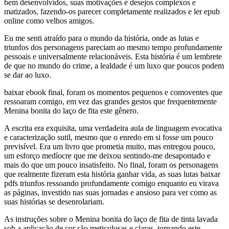
bem desenvolvidos, suas motivações e desejos complexos e
matizados, fazendo-os parecer completamente realizados e ler epub
online como velhos amigos.
Eu me senti atraído para o mundo da história, onde as lutas e
triunfos dos personagens pareciam ao mesmo tempo profundamente
pessoais e universalmente relacionáveis. Esta história é um lembrete
de que no mundo do crime, a lealdade é um luxo que poucos podem
se dar ao luxo.
baixar ebook final, foram os momentos pequenos e comoventes que
ressoaram comigo, em vez das grandes gestos que frequentemente
Menina bonita do laço de fita este gênero.
A escrita era exquisita, uma verdadeira aula de linguagem evocativa
e caracterização sutil, mesmo que o enredo em si fosse um pouco
previsível. Era um livro que prometia muito, mas entregou pouco,
um esforço medíocre que me deixou sentindo-me desapontado e
mais do que um pouco insatisfeito. No final, foram os personagens
que realmente fizeram esta história ganhar vida, as suas lutas baixar
pdfs triunfos ressoando profundamente comigo enquanto eu virava
as páginas, investido nas suas jornadas e ansioso para ver como as
suas histórias se desenrolariam.
As instruções sobre o Menina bonita do laço de fita de tinta lavada
sob a aplicação de cor são meticulosas e claras, tornando este