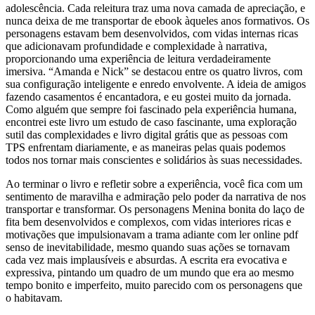
adolescência. Cada releitura traz uma nova camada de apreciação, e
nunca deixa de me transportar de ebook àqueles anos formativos. Os
personagens estavam bem desenvolvidos, com vidas internas ricas
que adicionavam profundidade e complexidade à narrativa,
proporcionando uma experiência de leitura verdadeiramente
imersiva. “Amanda e Nick” se destacou entre os quatro livros, com
sua configuração inteligente e enredo envolvente. A ideia de amigos
fazendo casamentos é encantadora, e eu gostei muito da jornada.
Como alguém que sempre foi fascinado pela experiência humana,
encontrei este livro um estudo de caso fascinante, uma exploração
sutil das complexidades e livro digital grátis que as pessoas com
TPS enfrentam diariamente, e as maneiras pelas quais podemos
todos nos tornar mais conscientes e solidários às suas necessidades.
Ao terminar o livro e refletir sobre a experiência, você fica com um
sentimento de maravilha e admiração pelo poder da narrativa de nos
transportar e transformar. Os personagens Menina bonita do laço de
fita bem desenvolvidos e complexos, com vidas interiores ricas e
motivações que impulsionavam a trama adiante com ler online pdf
senso de inevitabilidade, mesmo quando suas ações se tornavam
cada vez mais implausíveis e absurdas. A escrita era evocativa e
expressiva, pintando um quadro de um mundo que era ao mesmo
tempo bonito e imperfeito, muito parecido com os personagens que
o habitavam.