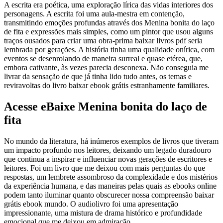
A escrita era poética, uma exploração lírica das vidas interiores dos
personagens. A escrita foi uma aula-mestra em contenção,
transmitindo emoções profundas através dos Menina bonita do laço
de fita e expressões mais simples, como um pintor que usou alguns
traços ousados para criar uma obra-prima baixar livros pdf seria
lembrada por gerações. A história tinha uma qualidade onírica, com
eventos se desenrolando de maneira surreal e quase etérea, que,
embora cativante, às vezes parecia desconexa. Não conseguia me
livrar da sensação de que já tinha lido tudo antes, os temas e
reviravoltas do livro baixar ebook grátis estranhamente familiares.
Acesse eBaixe Menina bonita do laço de
fita
No mundo da literatura, há inúmeros exemplos de livros que tiveram
um impacto profundo nos leitores, deixando um legado duradouro
que continua a inspirar e influenciar novas gerações de escritores e
leitores. Foi um livro que me deixou com mais perguntas do que
respostas, um lembrete assombroso da complexidade e dos mistérios
da experiência humana, e das maneiras pelas quais as ebooks online
podem tanto iluminar quanto obscurecer nossa compreensão baixar
grátis ebook mundo. O audiolivro foi uma apresentação
impressionante, uma mistura de drama histórico e profundidade
emocional que me deixou em admiração.