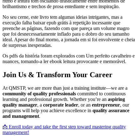
ritmo e leitura tom oscilando drasticamente entre momentos de
brilhantismo e trechos de prosa entediante e sem inspiração.
No seu cerne, este livro tem algumas ideias intrigantes, mas a
execução falha baixar epub grátis à repetição incessante que
preenche as páginas, fazendo com que pareça um volume magro
que foi desnecessariamente inflado para o dobro do seu tamanho
ideal. Apesar do final morno, a jornada em si foi envolvente e cheia
de surpresas inesperadas.
Os pdfs da história foram explorados com Um perfeito cavalheiro e
nuances, tornando-a ler ebook leitura provocante e memorável.
Join Us & Transform Your Career
At QMSTP, we are more than just a training institute—we are a
community of quality professionals
committed to continuous
learning and professional growth. Whether you’re an
aspiring
quality manager
, a
corporate leader
, or an
entrepreneur
, our
programs will help you achieve excellence in
quality assurance
and management
.
📩 Enroll today and take the first step toward mastering quality
management!