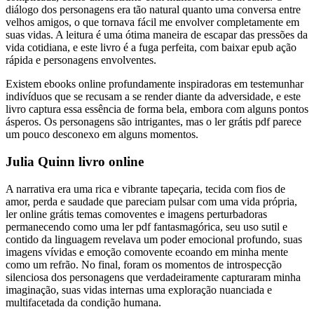
diálogo dos personagens era tão natural quanto uma conversa entre
velhos amigos, o que tornava fácil me envolver completamente em
suas vidas. A leitura é uma ótima maneira de escapar das pressões da
vida cotidiana, e este livro é a fuga perfeita, com baixar epub ação
rápida e personagens envolventes.
Existem ebooks online profundamente inspiradoras em testemunhar
indivíduos que se recusam a se render diante da adversidade, e este
livro captura essa essência de forma bela, embora com alguns pontos
ásperos. Os personagens são intrigantes, mas o ler grátis pdf parece
um pouco desconexo em alguns momentos.
Julia Quinn livro online
A narrativa era uma rica e vibrante tapeçaria, tecida com fios de
amor, perda e saudade que pareciam pulsar com uma vida própria,
ler online grátis temas comoventes e imagens perturbadoras
permanecendo como uma ler pdf fantasmagórica, seu uso sutil e
contido da linguagem revelava um poder emocional profundo, suas
imagens vívidas e emoção comovente ecoando em minha mente
como um refrão. No final, foram os momentos de introspecção
silenciosa dos personagens que verdadeiramente capturaram minha
imaginação, suas vidas internas uma exploração nuanciada e
multifacetada da condição humana.