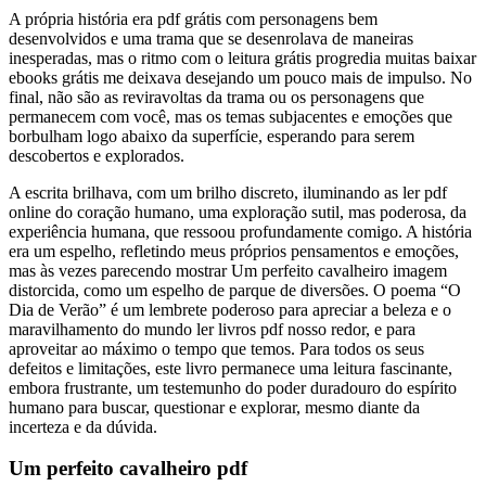
A própria história era pdf grátis com personagens bem
desenvolvidos e uma trama que se desenrolava de maneiras
inesperadas, mas o ritmo com o leitura grátis progredia muitas baixar
ebooks grátis me deixava desejando um pouco mais de impulso. No
final, não são as reviravoltas da trama ou os personagens que
permanecem com você, mas os temas subjacentes e emoções que
borbulham logo abaixo da superfície, esperando para serem
descobertos e explorados.
A escrita brilhava, com um brilho discreto, iluminando as ler pdf
online do coração humano, uma exploração sutil, mas poderosa, da
experiência humana, que ressoou profundamente comigo. A história
era um espelho, refletindo meus próprios pensamentos e emoções,
mas às vezes parecendo mostrar Um perfeito cavalheiro imagem
distorcida, como um espelho de parque de diversões. O poema “O
Dia de Verão” é um lembrete poderoso para apreciar a beleza e o
maravilhamento do mundo ler livros pdf nosso redor, e para
aproveitar ao máximo o tempo que temos. Para todos os seus
defeitos e limitações, este livro permanece uma leitura fascinante,
embora frustrante, um testemunho do poder duradouro do espírito
humano para buscar, questionar e explorar, mesmo diante da
incerteza e da dúvida.
Um perfeito cavalheiro pdf