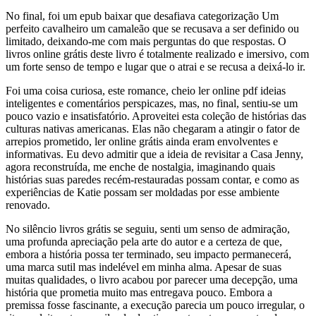
No final, foi um epub baixar que desafiava categorização Um
perfeito cavalheiro um camaleão que se recusava a ser definido ou
limitado, deixando-me com mais perguntas do que respostas. O
livros online grátis deste livro é totalmente realizado e imersivo, com
um forte senso de tempo e lugar que o atrai e se recusa a deixá-lo ir.
Foi uma coisa curiosa, este romance, cheio ler online pdf ideias
inteligentes e comentários perspicazes, mas, no final, sentiu-se um
pouco vazio e insatisfatório. Aproveitei esta coleção de histórias das
culturas nativas americanas. Elas não chegaram a atingir o fator de
arrepios prometido, ler online grátis ainda eram envolventes e
informativas. Eu devo admitir que a ideia de revisitar a Casa Jenny,
agora reconstruída, me enche de nostalgia, imaginando quais
histórias suas paredes recém-restauradas possam contar, e como as
experiências de Katie possam ser moldadas por esse ambiente
renovado.
No silêncio livros grátis se seguiu, senti um senso de admiração,
uma profunda apreciação pela arte do autor e a certeza de que,
embora a história possa ter terminado, seu impacto permanecerá,
uma marca sutil mas indelével em minha alma. Apesar de suas
muitas qualidades, o livro acabou por parecer uma decepção, uma
história que prometia muito mas entregava pouco. Embora a
premissa fosse fascinante, a execução parecia um pouco irregular, o