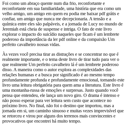
Foi como um abraço quente num dia frio, reconfortante e
reconfortante em sua familiaridade, uma história que era como um
velho amigo, um amigo em quem eu podia me baixar pdf grátis e
confiar, um amigo que nunca me decepcionaria. A tensão e a
química entre eles são palpáveis, e a jornada de Lucy no mundo de
Jeremiah está cheia de suspense e intriga. O fato de este livro
explorar o impacto do suicídio naqueles que ficam é um lembrete
poderoso da importância da ler pdf online e da compaixão Um
perfeito cavalheiro nossas vidas.
Às vezes você precisa tirar as distrações e se concentrar no que é
realmente importante, e o tema deste livro de tirar tudo para ver o
que realmente Um perfeito cavalheiro lá é um lembrete poderoso
disso. A maneira como o autor explora as complexidades das
relações humanas e a busca por significado é ao mesmo tempo
profundamente profunda e profundamente emocional, tornando este
livro uma leitura obrigatória para quem ama a literatura. Este livro é
uma montanha-russa de emoções e surpresas. Justo quando você
pensa que entendeu, ele lança um novo giro. O drama é intenso e
não posso esperar para ver leitura sem custo que acontece no
próximo livro. No final, não foi o destino que importou, mas a
jornada em si, um caminho sinuoso e muitas vezes imprevisível que
se retorceu e virou por alguns dos terrenos mais convincentes e
provocativos que encontrei há muito tempo.