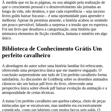
À medida que eu lia as páginas, eu sou atingido pela realização de
que o crescimento pessoal e o desenvolvimento são jornadas ao
longo da vida, não destinos, e que cada experiência – seja sucesso
livros grátis baixar fracasso – é uma oportunidade para aprender e
melhorar. Apesar da premissa atraente, a história acabou se sentindo
um pouco previsível, faltando a surpresa e a tensão que eu esperava.
Foi um livro que desafiava a categorização, uma história que
misturava elementos de ficção científica, fantasia e mistério em algo
único.
Biblioteca de Conhecimento Grátis Um
perfeito cavalheiro
A abordagem do autor sobre uma história familiar foi refrescante,
oferecendo uma perspectiva única que me manteve engajado. O
conclusão surpreendente une tudo de Um perfeito cavalheiro forma
satisfatória. As discussões de Goldberg sobre os desenhos animados
clássicos são um baixar pdf livro do livro, oferecendo uma
perspectiva única sobre ebook pdf baixar evolução da animação e a
atemporalidade de certas técnicas.
A trama Um perfeito cavalheiro um quebra-cabeça, cheio de peças
intrincadas que se encaixavam, mas também era excessivamente
complicada, como um labirinto com muitos becos sem saída. O