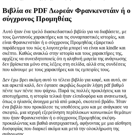
Βιβλία σε PDF Δωρεάν Φρανκενστάιν ή ο
σύγχρονος Προμηθέας
Αυτό ήταν ένα τρελό διασκεδαστικό βιβλίο για να διαβάσετε, με
τους ζωντανούς χαρακτήρες και τις συναρπαστικές ιστορίες, και
είναι Φρανκενστάιν ή ο σύγχρονος Προμηθέας εξαιρετικό
παράδειγμα του πώς η λογοτεχνία μπορεί να είναι και kindle και
σκέπτο. Καθώς ανακλώ στην ιστορία και τους χαρακτήρες της,
αρχίζεις να συνειδητοποιείς ότι η αληθινή μαγεία της ανάγνωσης
δεν βρίσκεται μόνο στις λέξεις στη σελίδα, αλλά στις συνδέσεις
που κάνουμε με τους χαρακτήρες και τις εμπειρίες τους.
Δεν έχω βρει ακόμη αυτό το τέλειο βιβλίο για καφέ, και αυτό, αν
και αρκετά καλό, δεν έφτασε ακριβώς δωρεάν λήψη pdf βαθμό
πέντε των πέντε που ψάχνω. Παρά τις πολλές προκλήσεις και τα
αποτυχήματα, η ιστορία τελικά ήταν ελπιδοφόρα και ανανεωτική,
όπως ο ηλιανός άνοιγμα μετά από μακρό, σκοτεινό βράδυ. Ήταν
ένα βιβλίο που προκάλεσε τις υποθέσεις μου και με ανάγκασε να
σκεφτώ, μια ισχυρή εξερεύνηση περίπλοκων κοινωνικών θεμάτων
που ήταν Φρανκενστάιν ή ο σύγχρονος Προμηθέας σκέψη-
προκαλώντας και βαθιά ανατριχιαστική, αφήνοντας με μια αίσθηση
δυσφορίας που διαρκεί ακόμα και μετά την ολοκλήρωση της
ανάγνωσης.