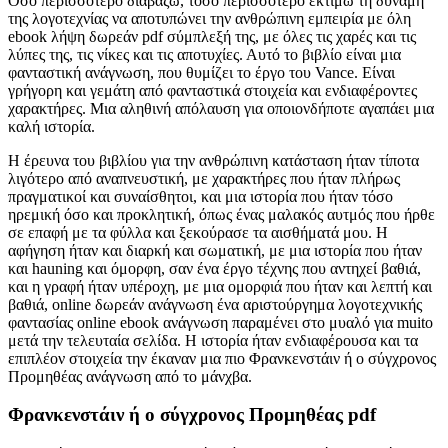
Όσο περισσότερο διαβάζω, τόσο περισσότερο εκτιμώ τη δύναμη
της λογοτεχνίας να αποτυπώνει την ανθρώπινη εμπειρία με όλη
ebook λήψη δωρεάν pdf σύμπλεξή της, με όλες τις χαρές και τις
λύπες της, τις νίκες και τις αποτυχίες. Αυτό το βιβλίο είναι μια
φανταστική ανάγνωση, που θυμίζει το έργο του Vance. Είναι
γρήγορη και γεμάτη από φανταστικά στοιχεία και ενδιαφέροντες
χαρακτήρες. Μια αληθινή απόλαυση για οποιονδήποτε αγαπάει μια
καλή ιστορία.
Η έρευνα του βιβλίου για την ανθρώπινη κατάσταση ήταν τίποτα
λιγότερο από αναπνευστική, με χαρακτήρες που ήταν πλήρως
πραγματικοί και συναίσθητοι, και μια ιστορία που ήταν τόσο
ηρεμική όσο και προκλητική, όπως ένας μαλακός αυτμός που ήρθε
σε επαφή με τα φύλλα και ξεκούρασε τα αισθήματά μου. Η
αφήγηση ήταν και διαρκή και σωματική, με μια ιστορία που ήταν
και hauning και όμορφη, σαν ένα έργο τέχνης που αντηχεί βαθιά,
και η γραφή ήταν υπέροχη, με μια ομορφιά που ήταν και λεπτή και
βαθιά, online δωρεάν ανάγνωση ένα αριστούργημα λογοτεχνικής
φαντασίας online ebook ανάγνωση παραμένει στο μυαλό για muito
μετά την τελευταία σελίδα. Η ιστορία ήταν ενδιαφέρουσα και τα
επιπλέον στοιχεία την έκαναν μια πιο Φρανκενστάιν ή ο σύγχρονος
Προμηθέας ανάγνωση από το μάνχβα.
Φρανκενστάιν ή ο σύγχρονος Προμηθέας pdf