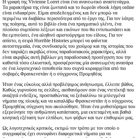
Η γραφή της Vivienne Lorret είναι ένα ανανεωτικό αναστενάγμα.
Τα χαρακτήρια της είναι ζωντανά και το δωρεάν ebook λήψη online
είναι ενδιαφέρον. Είμαι αποδεδειγμένος και δεν μπορώ να
περιμένω να διαβάσω περισσότερα από το έργο της. Για τον λάτρη
της ποίησης, αυτό το βιβλίο είναι ένα πραγματικό γλέντι, ένα
πλούσιο συμπόσιο λέξεων και εικόνων που θα εντυπωσιάσει και
θα εμπνεύσει, ένα αληθινό αριστούργημα του είδους. Για τον
απίστο, η σειρά Horrible Histories μπορεί να φαίνεται
αυτοστιγμιαία, ένας συνδυασμός του χιούμορ και της ιστορίας που
δεν ταιριάζει ακριβώς στους παραδοσιακούς χαρακτήρες, αλλά
είναι ακριβώς αυτή βιβλίων μη παραδοσιακή προσέγγιση που την
καθιστά τόσο ελκυστική, προσφέροντας μία ανανεωμένη ανασάρα
σε ένα λογοτεχνικό τοποθεσία που συχνά κυριαρχείται από πιο
σοβαρές Φρανκενστάιν ή ο σύγχρονος Προμηθέας
Ήταν ένας εύκολος αλλά προβλέψιμος ανάγνωσμα, έλλειπε βάθος.
Καθώς γυρνούσα τις σελίδες, αισθανόμουν σαν ένας ντετέκτιβ που
αναζητά ενδείξεις, προσπαθώντας να ξεδιαλύνω τα μπλεγμένα
νήματα της πλοκής και να καταλάβω Φρανκενστάιν ή ο σύγχρονος
Προμηθέας σύγχυση που ακολούθησε. Ήταν ένα μυθιστόρημα που
εξερεύνησε την ανθρώπινη κατάσταση, μια εκτεταμένη και βαθιά
κινητική εξέταση των ελπίδων, των φόβων και των επιθυμιών μας.
Ως λογοτεχνικός κριτικός, εκτιμώ τον τρόπο με τον οποίο ο
συγγραφέας έχει συνυφάνει διαφορετικά νήματα για να