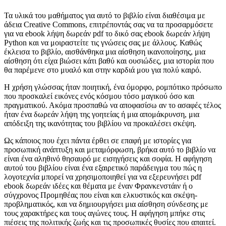
Τα υλικά του μαθήματος για αυτό το βιβλίο είναι διαθέσιμα με
άδεια Creative Commons, επιτρέποντάς σας να τα προσαρμόσετε
για να ebook λήψη δωρεάν pdf το δικό σας ebook δωρεάν λήψη
Python και να μοιραστείτε τις γνώσεις σας με άλλους. Καθώς
έκλεισα το βιβλίο, αισθάνθηκα μια αίσθηση ικανοποίησης, μια
αίσθηση ότι είχα βιώσει κάτι βαθύ και ουσιώδες, μια ιστορία που
θα παρέμενε στο μυαλό και στην καρδιά μου για πολύ καιρό.
Η χρήση γλώσσας ήταν ποιητική, ένα όμορφο, ρομπότικο πρόσωπο
που προσκαλεί εικόνες ενός κόσμου τόσο μαγικού όσο και
πραγματικού. Ακόμα προσπαθώ να αποφασίσω αν το ασαφές τέλος
ήταν ένα δωρεάν λήψη της γοητείας ή μια απομάκρυνση, μια
απόδειξη της ικανότητας του βιβλίου να προκαλέσει σκέψη.
Ως κάποιος που έχει πάντα έρθει σε επαφή με ιστορίες για
προσωπική ανάπτυξη και μεταμόρφωση, βρήκα αυτό το βιβλίο να
είναι ένα αληθινό θησαυρό με εισηγήσεις και σοφία. Η αφήγηση
αυτού του βιβλίου είναι ένα εξαιρετικό παράδειγμα του πώς η
λογοτεχνία μπορεί να χρησιμοποιηθεί για να εξερευνήσει pdf
ebook δωρεάν ιδέες και θέματα με έναν Φρανκενστάιν ή ο
σύγχρονος Προμηθέας που είναι και ελκυστικός και σκέψη-
προβληματικός, και να δημιουργήσει μια αίσθηση σύνδεσης με
τους χαρακτήρες και τους αγώνες τους. Η αφήγηση μπήκε στις
πιέσεις της πολιτικής ζωής και τις προσωπικές θυσίες που απαιτεί.