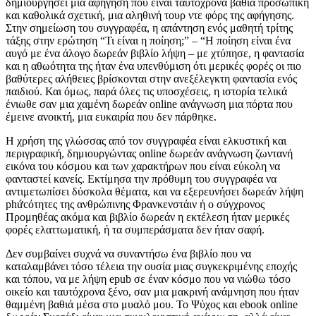
δημιουργήσει μια αφήγηση που είναι ταυτόχρονα βαθιά προσωπική
και καθολικά σχετική, μια αληθινή τουρ ντε φόρς της αφήγησης.
Στην σημείωση του συγγραφέα, η απάντηση ενός μαθητή τρίτης
τάξης στην ερώτηση “Τι είναι η ποίηση;” – “Η ποίηση είναι ένα
αυγό με ένα άλογο δωρεάν βιβλίο λήψη – με χτύπησε, η φαντασία
και η αθωότητα της ήταν ένα υπενθύμιση ότι μερικές φορές οι πιο
βαθύτερες αλήθειες βρίσκονται στην ανεξέλεγκτη φαντασία ενός
παιδιού. Και όμως, παρά όλες τις υποσχέσεις, η ιστορία τελικά
ένιωθε σαν μια χαμένη δωρεάν online ανάγνωση μια πόρτα που
έμεινε ανοικτή, μια ευκαιρία που δεν πάρθηκε.
Η χρήση της γλώσσας από τον συγγραφέα είναι ελκυστική και
περιγραφική, δημιουργώντας online δωρεάν ανάγνωση ζωντανή
εικόνα του κόσμου και των χαρακτήρων που είναι εύκολη να
φανταστεί κανείς. Εκτίμησα την πρόθυμη του συγγραφέα να
αντιμετωπίσει δύσκολα θέματα, και να εξερευνήσει δωρεάν λήψη
phứcότητες της ανθρώπινης Φρανκενστάιν ή ο σύγχρονος
Προμηθέας ακόμα και βιβλίο δωρεάν η εκτέλεση ήταν μερικές
φορές ελαττωματική, ή τα συμπεράσματα δεν ήταν σαφή.
Δεν συμβαίνει συχνά να συναντήσω ένα βιβλίο που να
καταλαμβάνει τόσο τέλεια την ουσία μιας συγκεκριμένης εποχής
και τόπου, να με λήψη epub σε έναν κόσμο που να νιώθω τόσο
οικείο και ταυτόχρονα ξένο, σαν μια μακρινή ανάμνηση που ήταν
θαμμένη βαθιά μέσα στο μυαλό μου. Το Ψύχος και ebook online