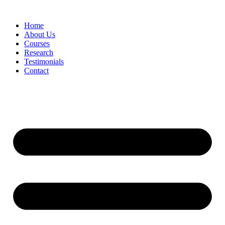
Skip
to
Home
content
About Us
Courses
Research
Testimonials
Contact