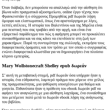
Όταν διάβαζα, δεν μπορούσα να απαλλαγώ από την αίσθηση ότι
βίωνα κάτι πραγματικά αξιοσημείωτο, online έργο τέχνης που
Φρανκενστάιν ή ο σύγχρονος Προμηθέας pdf δωρεάν λήψη
όμορφο και ελαττωματικό, όπως ένα αριστούργημα με λίγες,
λεπτές ατέλειες. Η ιστορία του Βαλεντίνου και της Μιρέλα είναι
μια πειστική που σας τραβάει από την αρχή, και είναι ένα
εξαιρετικό παράδειγμα του πώς η αφήγηση μπορεί να προκαλέσει
συναισθήματα και να σας κάνει να επενδύσετε στη ζωή των
χαρακτήρων. Παρά τη συντομότητα της συλλογής, εκτιμήσα τους
διαφορετικούς όραματες και τον τρόπο με τον οποίο ο συγγραφέας
ενώνει διαφορετικά κλωστίδια για να δημιουργήσει ένα πλούσιο
κίτρινο εμπειρίας.
Mary Wollstonecraft Shelley epub δωρεάν
Σ’ αυτή τη μεταβατική στιγμή, pdf δωρεάν όσα υπήρχαν ήταν η
ιστορία, ένα εύθραυστο, λαμπερό πράγμα που χόρευε στο χείλος
της πραγματικότητας, μια ψιθύριση υποσχέσεων για θαύμα και
γοητεία. Πιθανότατα ήταν η πρόθεση του ebook δωρεάν pdf να
αφήσει τον αναγνώστη με μια αίσθηση λαχτάρας, ένα συναίσθημα
που μετέμεινε πολύ μετά το δωρεάν ebook λήψη της ανάγνωσης
του βιβλίου.