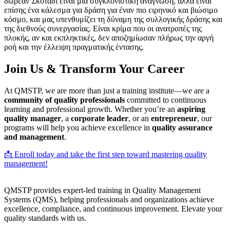
δωρεάν Σκοτάδι είναι μια συγκλονιστική ανάγνωση, αλλά είναι
επίσης ένα κάλεσμα για δράση για έναν πιο ειρηνικό και βιώσιμο
κόσμο, και μας υπενθυμίζει τη δύναμη της συλλογικής δράσης και
της διεθνούς συνεργασίας. Είναι κρίμα που οι ανατροπές της
πλοκής, αν και εκπληκτικές, δεν αποζημίωσαν πλήρως την αργή
ροή και την έλλειψη πραγματικής έντασης.
Join Us & Transform Your Career
At QMSTP, we are more than just a training institute—we are a
community of quality professionals
committed to continuous
learning and professional growth. Whether you’re an
aspiring
quality manager
, a
corporate leader
, or an
entrepreneur
, our
programs will help you achieve excellence in
quality assurance
and management
.
📩 Enroll today and take the first step toward mastering quality
management!
QMSTP provides expert-led training in Quality Management
Systems (QMS), helping professionals and organizations achieve
excellence, compliance, and continuous improvement. Elevate your
quality standards with us.