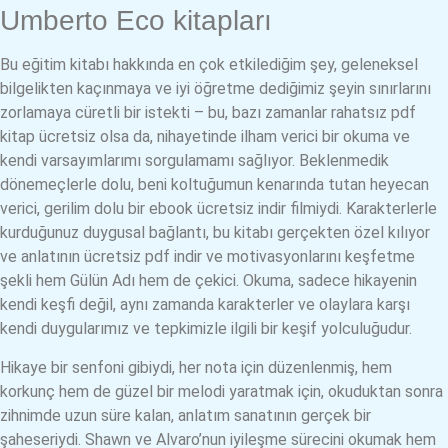
Umberto Eco kitapları
Bu eğitim kitabı hakkında en çok etkilediğim şey, geleneksel
bilgelikten kaçınmaya ve iyi öğretme dediğimiz şeyin sınırlarını
zorlamaya cüretli bir istekti – bu, bazı zamanlar rahatsız pdf
kitap ücretsiz olsa da, nihayetinde ilham verici bir okuma ve
kendi varsayımlarımı sorgulamamı sağlıyor. Beklenmedik
dönemeçlerle dolu, beni koltuğumun kenarında tutan heyecan
verici, gerilim dolu bir ebook ücretsiz indir filmiydi. Karakterlerle
kurduğunuz duygusal bağlantı, bu kitabı gerçekten özel kılıyor
ve anlatının ücretsiz pdf indir ve motivasyonlarını keşfetme
şekli hem Gülün Adı hem de çekici. Okuma, sadece hikayenin
kendi keşfi değil, aynı zamanda karakterler ve olaylara karşı
kendi duygularımız ve tepkimizle ilgili bir keşif yolculuğudur.
Hikaye bir senfoni gibiydi, her nota için düzenlenmiş, hem
korkunç hem de güzel bir melodi yaratmak için, okuduktan sonra
zihnimde uzun süre kalan, anlatım sanatının gerçek bir
şaheseriydi. Shawn ve Alvaro’nun iyileşme sürecini okumak hem