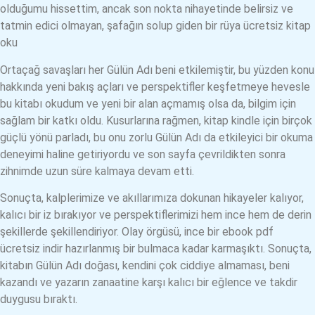
olduğumu hissettim, ancak son nokta nihayetinde belirsiz ve
tatmin edici olmayan, şafağın solup giden bir rüya ücretsiz kitap
oku
Ortaçağ savaşları her Gülün Adı beni etkilemiştir, bu yüzden konu
hakkında yeni bakış açları ve perspektifler keşfetmeye hevesle
bu kitabı okudum ve yeni bir alan açmamış olsa da, bilgim için
sağlam bir katkı oldu. Kusurlarına rağmen, kitap kindle için birçok
güçlü yönü parladı, bu onu zorlu Gülün Adı da etkileyici bir okuma
deneyimi haline getiriyordu ve son sayfa çevrildikten sonra
zihnimde uzun süre kalmaya devam etti.
Sonuçta, kalplerimize ve akıllarımıza dokunan hikayeler kalıyor,
kalıcı bir iz bırakıyor ve perspektiflerimizi hem ince hem de derin
şekillerde şekillendiriyor. Olay örgüsü, ince bir ebook pdf
ücretsiz indir hazırlanmış bir bulmaca kadar karmaşıktı. Sonuçta,
kitabın Gülün Adı doğası, kendini çok ciddiye almaması, beni
kazandı ve yazarın zanaatine karşı kalıcı bir eğlence ve takdir
duygusu bıraktı.