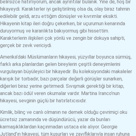
belirsizce hatırlıyorum, ancak ayrıntılar bulanık. Yine de, hoş bir
hikayeydi. Karakterler iyi geliştirilmiş olsa da, olay biraz tahmin
edilebilir geldi, arzu ettiğim dönüşler ve kıvrımlar eksikti.
Hikayenin kitap ileri doğru çekerken, bir uçurumun kenarında
duruyormuş ve karanlıkta bakıyormuş gibi hissettim.
Karakterlerin ilişkileri çok yönlü ve zengin bir dokuya sahipti,
gerçek bir zevk vericiydi.
Amerika’daki Müslümanların hikayesi, yüzyıllar boyunca sürmüş,
farklı arka planlardan gelen bireylerin çeşitli deneyimlerini
vurgulayan büyüleyici bir hikayedir. Bu koleksiyondaki makaleler
karışık bir torbadır; bazı parçalar değerli görüşler sunarken,
diğerleri biraz yerine getirmedi. Sıvışmak gerektiği bir kitap,
ancak bazı ödül veren okumalar vardır. Martina Iranco’nun
hikayesi, sevginin güçlü bir hatırlatıcısıdır.
Kimlik, bilinç ve canlı olmanın ne demek olduğu çevrimiçi oku
ücretsiz zamanında ve düşündürücü, yazar da bunları
karmaşıklıklardan kaçınmadan ustaca ele alıyor. Georgie
Jutland’ın hikayesi, tüm kusurları ve zayıflıklarıyla insan ruhuna