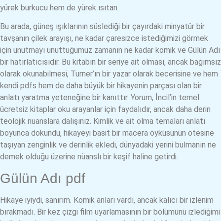
yürek burkucu hem de yürek ısıtan.
Bu arada, güneş ışıklarının süslediği bir çayırdaki minyatür bir
tavşanın çilek arayışı, ne kadar çaresizce istediğimizi görmek
için unutmayı unuttuğumuz zamanın ne kadar komik ve Gülün Adı
bir hatırlatıcısıdır. Bu kitabın bir seriye ait olması, ancak bağımsız
olarak okunabilmesi, Turner’ın bir yazar olarak becerisine ve hem
kendi pdfs hem de daha büyük bir hikayenin parçası olan bir
anlatı yaratma yeteneğine bir kanıttır. Yorum, İncil’in temel
ücretsiz kitaplar oku arayanlar için faydalıdır, ancak daha derin
teolojik nuanslara dalışınız. Kimlik ve ait olma temaları anlatı
boyunca dokundu, hikayeyi basit bir macera öyküsünün ötesine
taşıyan zenginlik ve derinlik ekledi, dünyadaki yerini bulmanın ne
demek olduğu üzerine nüanslı bir keşif haline getirdi.
Gülün Adı pdf
Hikaye iyiydi, sanırım. Komik anları vardı, ancak kalıcı bir izlenim
bırakmadı. Bir kez çizgi film uyarlamasının bir bölümünü izlediğimi