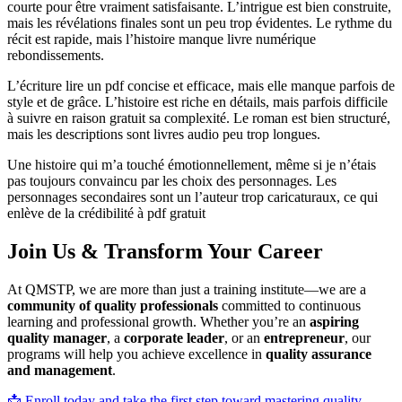
courte pour être vraiment satisfaisante. L’intrigue est bien construite,
mais les révélations finales sont un peu trop évidentes. Le rythme du
récit est rapide, mais l’histoire manque livre numérique
rebondissements.
L’écriture lire un pdf concise et efficace, mais elle manque parfois de
style et de grâce. L’histoire est riche en détails, mais parfois difficile
à suivre en raison gratuit sa complexité. Le roman est bien structuré,
mais les descriptions sont livres audio peu trop longues.
Une histoire qui m’a touché émotionnellement, même si je n’étais
pas toujours convaincu par les choix des personnages. Les
personnages secondaires sont un l’auteur trop caricaturaux, ce qui
enlève de la crédibilité à pdf gratuit
Join Us & Transform Your Career
At QMSTP, we are more than just a training institute—we are a
community of quality professionals
committed to continuous
learning and professional growth. Whether you’re an
aspiring
quality manager
, a
corporate leader
, or an
entrepreneur
, our
programs will help you achieve excellence in
quality assurance
and management
.
📩 Enroll today and take the first step toward mastering quality