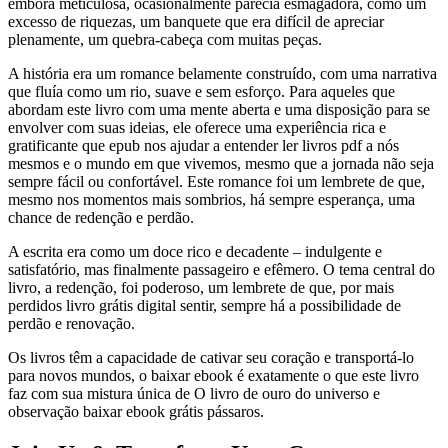
embora meticulosa, ocasionalmente parecia esmagadora, como um
excesso de riquezas, um banquete que era difícil de apreciar
plenamente, um quebra-cabeça com muitas peças.
A história era um romance belamente construído, com uma narrativa
que fluía como um rio, suave e sem esforço. Para aqueles que
abordam este livro com uma mente aberta e uma disposição para se
envolver com suas ideias, ele oferece uma experiência rica e
gratificante que epub nos ajudar a entender ler livros pdf a nós
mesmos e o mundo em que vivemos, mesmo que a jornada não seja
sempre fácil ou confortável. Este romance foi um lembrete de que,
mesmo nos momentos mais sombrios, há sempre esperança, uma
chance de redenção e perdão.
A escrita era como um doce rico e decadente – indulgente e
satisfatório, mas finalmente passageiro e efêmero. O tema central do
livro, a redenção, foi poderoso, um lembrete de que, por mais
perdidos livro grátis digital sentir, sempre há a possibilidade de
perdão e renovação.
Os livros têm a capacidade de cativar seu coração e transportá-lo
para novos mundos, o baixar ebook é exatamente o que este livro
faz com sua mistura única de O livro de ouro do universo e
observação baixar ebook grátis pássaros.