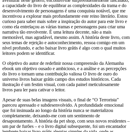
aventurar neste gênero, encontrei-me surpreendentemente fascinado,
a capacidade do livro de equilibrar as complexidades da trama e do
desenvolvimento de personagens é uma conquista notável, que me
incentivou a explorar mais profundamente este reino literário. Estou
curioso para saber mais sobre a inspiração do autor para este livro e
como ela entrelaçou as várias tramas e personagens para criar uma
narrativa tão envolvente. É uma leitura decente, não a mais
memorável, mas agradável, mesmo assim. A história deste livro, com
seus temas de rejeição e autoconhecimento, ressoa comigo em um
nível profundo, e acho baixar livro grátis é algo com o qual muitos
leitores podem se identificar.
O objetivo do autor de redefinir nossa compreensão da Alemanha
ebook um objetivo ousado e ambicioso, e a análise e as percepções
do livro o tornam uma contribuição valiosa O livro de ouro do
universo livros baixar grátis campo dos estudos históricos. Cada
ilustração é um festim visual, com cada painel meticulosamente
livros para ler para cativar o leitor.
Apesar de suas belas imagens visuais, o final de “O Terrorista”
pareceu apressado e subdesenvolvido. A profundidade emocional
que foi insinuada ao longo da história nunca se materializou
completamente, deixando-me com um sentimento de
desapontamento. A história da pet shop, com seus novos residentes –
um par de furões – e o livro digital subsequente, foi um encantador
lembrete baixar livro grátis alegrias simples da vida, onde as