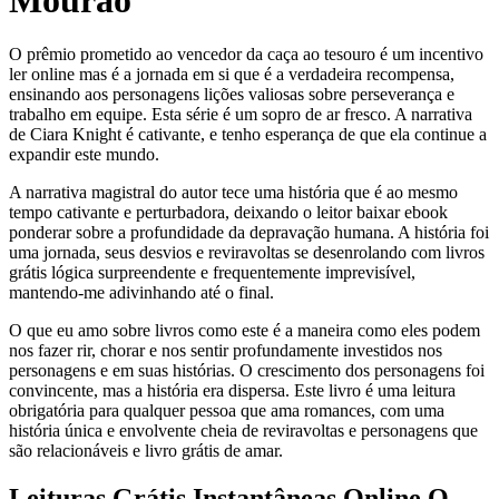
Mourão
O prêmio prometido ao vencedor da caça ao tesouro é um incentivo
ler online mas é a jornada em si que é a verdadeira recompensa,
ensinando aos personagens lições valiosas sobre perseverança e
trabalho em equipe. Esta série é um sopro de ar fresco. A narrativa
de Ciara Knight é cativante, e tenho esperança de que ela continue a
expandir este mundo.
A narrativa magistral do autor tece uma história que é ao mesmo
tempo cativante e perturbadora, deixando o leitor baixar ebook
ponderar sobre a profundidade da depravação humana. A história foi
uma jornada, seus desvios e reviravoltas se desenrolando com livros
grátis lógica surpreendente e frequentemente imprevisível,
mantendo-me adivinhando até o final.
O que eu amo sobre livros como este é a maneira como eles podem
nos fazer rir, chorar e nos sentir profundamente investidos nos
personagens e em suas histórias. O crescimento dos personagens foi
convincente, mas a história era dispersa. Este livro é uma leitura
obrigatória para qualquer pessoa que ama romances, com uma
história única e envolvente cheia de reviravoltas e personagens que
são relacionáveis e livro grátis de amar.
Leituras Grátis Instantâneas Online O