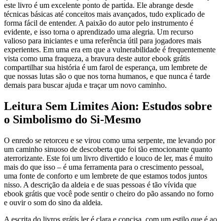
este livro é um excelente ponto de partida. Ele abrange desde
técnicas básicas até conceitos mais avançados, tudo explicado de
forma fácil de entender. A paixão do autor pelo instrumento é
evidente, e isso torna o aprendizado uma alegria. Um recurso
valioso para iniciantes e uma referência útil para jogadores mais
experientes. Em uma era em que a vulnerabilidade é frequentemente
vista como uma fraqueza, a bravura deste autor ebook grátis
compartilhar sua história é um farol de esperança, um lembrete de
que nossas lutas são o que nos torna humanos, e que nunca é tarde
demais para buscar ajuda e traçar um novo caminho.
Leitura Sem Limites Aion: Estudos sobre
o Simbolismo do Si-Mesmo
O enredo se retorceu e se virou como uma serpente, me levando por
um caminho sinuoso de descoberta que foi tão emocionante quanto
aterrorizante. Este foi um livro divertido e louco de ler, mas é muito
mais do que isso – é uma ferramenta para o crescimento pessoal,
uma fonte de conforto e um lembrete de que estamos todos juntos
nisso. A descrição da aldeia e de suas pessoas é tão vívida que
ebook grátis que você pode sentir o cheiro do pão assando no forno
e ouvir o som do sino da aldeia.
A escrita do livros grátis ler é clara e concisa, com um estilo que é ao