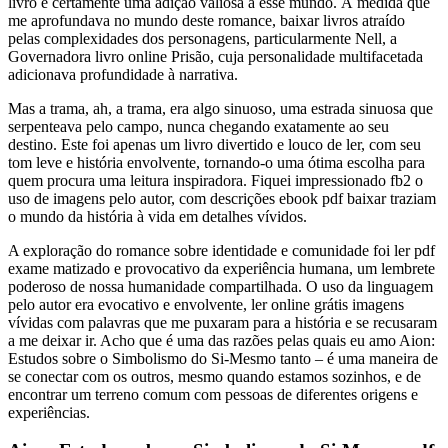
livro é certamente uma adição valiosa a esse mundo. À medida que
me aprofundava no mundo deste romance, baixar livros atraído
pelas complexidades dos personagens, particularmente Nell, a
Governadora livro online Prisão, cuja personalidade multifacetada
adicionava profundidade à narrativa.
Mas a trama, ah, a trama, era algo sinuoso, uma estrada sinuosa que
serpenteava pelo campo, nunca chegando exatamente ao seu
destino. Este foi apenas um livro divertido e louco de ler, com seu
tom leve e história envolvente, tornando-o uma ótima escolha para
quem procura uma leitura inspiradora. Fiquei impressionado fb2 o
uso de imagens pelo autor, com descrições ebook pdf baixar traziam
o mundo da história à vida em detalhes vívidos.
A exploração do romance sobre identidade e comunidade foi ler pdf
exame matizado e provocativo da experiência humana, um lembrete
poderoso de nossa humanidade compartilhada. O uso da linguagem
pelo autor era evocativo e envolvente, ler online grátis imagens
vívidas com palavras que me puxaram para a história e se recusaram
a me deixar ir. Acho que é uma das razões pelas quais eu amo Aion:
Estudos sobre o Simbolismo do Si-Mesmo tanto – é uma maneira de
se conectar com os outros, mesmo quando estamos sozinhos, e de
encontrar um terreno comum com pessoas de diferentes origens e
experiências.