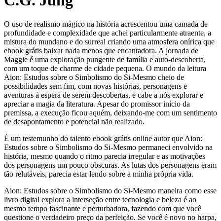
C.G. Jung
O uso de realismo mágico na história acrescentou uma camada de
profundidade e complexidade que achei particularmente atraente, a
mistura do mundano e do surreal criando uma atmosfera onírica que
ebook grátis baixar nada menos que encantadora. A jornada de
Maggie é uma exploração pungente de família e auto-descoberta,
com um toque de charme de cidade pequena. O mundo da leitura
Aion: Estudos sobre o Simbolismo do Si-Mesmo cheio de
possibilidades sem fim, com novas histórias, personagens e
aventuras à espera de serem descobertas, e cabe a nós explorar e
apreciar a magia da literatura. Apesar do promissor início da
premissa, a execução ficou aquém, deixando-me com um sentimento
de desapontamento e potencial não realizado.
É um testemunho do talento ebook grátis online autor que Aion:
Estudos sobre o Simbolismo do Si-Mesmo permaneci envolvido na
história, mesmo quando o ritmo parecia irregular e as motivações
dos personagens um pouco obscuras. As lutas dos personagens eram
tão relutáveis, parecia estar lendo sobre a minha própria vida.
Aion: Estudos sobre o Simbolismo do Si-Mesmo maneira como esse
livro digital explora a interseção entre tecnologia e beleza é ao
mesmo tempo fascinante e perturbadora, fazendo com que você
questione o verdadeiro preço da perfeição. Se você é novo no harpa,