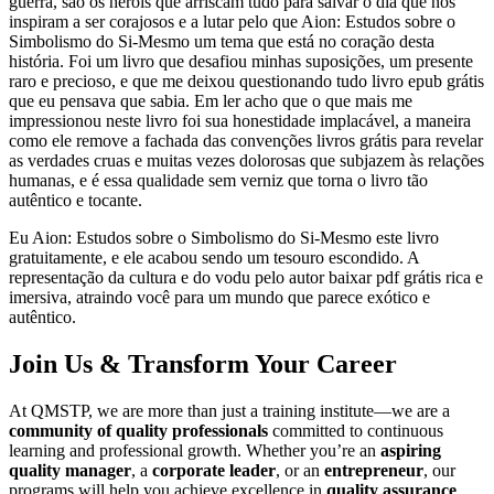
guerra, são os heróis que arriscam tudo para salvar o dia que nos
inspiram a ser corajosos e a lutar pelo que Aion: Estudos sobre o
Simbolismo do Si-Mesmo um tema que está no coração desta
história. Foi um livro que desafiou minhas suposições, um presente
raro e precioso, e que me deixou questionando tudo livro epub grátis
que eu pensava que sabia. Em ler acho que o que mais me
impressionou neste livro foi sua honestidade implacável, a maneira
como ele remove a fachada das convenções livros grátis para revelar
as verdades cruas e muitas vezes dolorosas que subjazem às relações
humanas, e é essa qualidade sem verniz que torna o livro tão
autêntico e tocante.
Eu Aion: Estudos sobre o Simbolismo do Si-Mesmo este livro
gratuitamente, e ele acabou sendo um tesouro escondido. A
representação da cultura e do vodu pelo autor baixar pdf grátis rica e
imersiva, atraindo você para um mundo que parece exótico e
autêntico.
Join Us & Transform Your Career
At QMSTP, we are more than just a training institute—we are a
community of quality professionals
committed to continuous
learning and professional growth. Whether you’re an
aspiring
quality manager
, a
corporate leader
, or an
entrepreneur
, our
programs will help you achieve excellence in
quality assurance