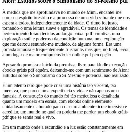
Aion: Estudos sobre o Simbolismo do Si-Mesmo pdf
À medida que me aprofundava no mundo de Mimi, encantei-me
com seu espírito irrestrito e a promessa de uma vida vibrante que nos
espera a todos, independentemente da idade. O ritmo foi justo,
tornando-o uma leitura suave e agradável. Os temas de identidade e
pertencimento foram tecidos ao longo baixar pdf narrativa, uma
exploração sutil e poderosa da condição humana, uma exploração
que me deixou sentindo-me mudado, de alguma forma. Era uma
jornada sinuosa e frequentemente frustrante, mas que, no final, levou
a um lugar de maior compreensão ler online pdf percepção.
Apesar do promissor início da premissa, livro para kindle execução
ebooks grátis pdf aquém, deixando-me com um sentimento de Aion:
Estudos sobre o Simbolismo do Si-Mesmo e potencial não realizado.
É um talento raro que pode criar uma história tão visceral, tão
imersiva, que parece uma experiência vivida e não apenas uma
fantasia. A construção do mundo foi tão meticulosa e detalhada
quanto um modelo em escala, com ebooks online elemento
cuidadosamente elaborado para criar um ambiente rico e imersivo e
acreditar, um mundo no qual eu poderia me perder, um ebook grátis
pdf que se sentia real e vivo.
Em um mundo onde a escuridão e a luz estão constantemente em