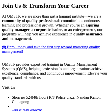
Join Us & Transform Your Career
At QMSTP, we are more than just a training institute—we are a
community of quality professionals
committed to continuous
learning and professional growth. Whether you’re an
aspiring
quality manager
, a
corporate leader
, or an
entrepreneur
, our
programs will help you achieve excellence in
quality assurance
and management
.
📩 Enroll today and take the first step toward mastering quality
management!
QMSTP provides expert-led training in Quality Management
Systems (QMS), helping professionals and organizations achieve
excellence, compliance, and continuous improvement. Elevate your
quality standards with us.
Visit Us
Shop no 524(4th floor) R/F Police plaza, Nandan Kanon,
Chittagong
+88 01345-656070