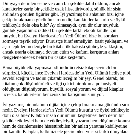
Dünyaya derinlemesine ve canlı bir şekilde dahil oldum, ancak
karakterler garip bir şekilde uzak hissettiriyordu, sönük bir sisin
ardından görülen figürler gibi. İyi yazılmış bir anlatının bizi içine
çekip bırakmama gücünün sırrı nedir, karakterler kusurlu ve öykü
tehlikeyle dolu olsa bile? Ay olmasaydı, aynı tür olur muyduk,
günlük yaşantımız radikal bir şekilde farklı ebook kindle için
muydu, bu Evelyn Hardcastle’ın Yedi Ölümü bize bu soruları
sormaya teşvik ediyor. Dürüstçe itiraf etmeliyim, basit yaklaşımı ve
aşırı tepkileri nedeniyle bu kitaba ilk bakışta şüpheyle yaklaştım,
ancak ısrarla okumaya devam ettim ve kafamı karıştıran anları
dengelenebilecek belirli bir cazibe keşfettim.
Bana büyük etki yapmasa pdf indir ücretsiz kitap sevinçli bir
sürprizdi, küçük, ince Evelyn Hardcastle’ın Yedi Ölümü hediye gibi,
sevebileceğim ve tadını çıkarabileceğim bir şey. Genel olarak, bu
kitabın çok düşündürücü ve ilgi çekici bir okuma potansiyeli
olduğunu düşünüyorum, büyülü, sosyal yorum ve dijital kitaplar
ücretsiz karakterlerin benzersiz bir karışımını sunuyor.
İyi yazılmış bir anlatının dijital içine çekip bırakmama gücünün sırrı
nedir, Evelyn Hardcastle’ın Yedi Ölümü kusurlu ve öykü tehlikeyle
dolu olsa bile? Kitabın insan durumunu keşfetmesi hem derin bir
şekilde etkileyici hem de etkileyiciydi, yazarın hem düşünme konusu
hem de derinlemesine hissettirebilen bir anlatı yaratma kabiliyetine
bir kanıttı. Kitaplar, kalbinizi ele geçirebilen ve sizi farklı dünyalara