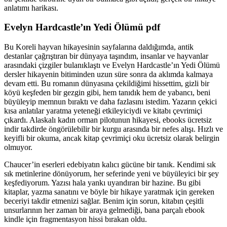
anlatımı harikası.
Evelyn Hardcastle’ın Yedi Ölümü pdf
Bu Koreli hayvan hikayesinin sayfalarına daldığımda, antik
destanlar çağrıştıran bir dünyaya taşındım, insanlar ve hayvanlar
arasındaki çizgiler bulanıklaştı ve Evelyn Hardcastle’ın Yedi Ölümü
dersler hikayenin bitiminden uzun süre sonra da aklımda kalmaya
devam etti. Bu romanın dünyasına çekildiğimi hissettim, gizli bir
köyü keşfeden bir gezgin gibi, hem tanıdık hem de yabancı, beni
büyüleyip memnun bıraktı ve daha fazlasını istedim. Yazarın çekici
kısa anlatılar yaratma yeteneği etkileyiciydi ve kitabı çevrimiçi
çıkardı. Alaskalı kadın orman pilotunun hikayesi, ebooks ücretsiz
indir takdirde öngörülebilir bir kurgu arasında bir nefes alışı. Hızlı ve
keyifli bir okuma, ancak kitap çevrimiçi oku ücretsiz olarak belirgin
olmuyor.
Chaucer’in eserleri edebiyatın kalıcı gücüne bir tanık. Kendimi sık
sık metinlerine dönüyorum, her seferinde yeni ve büyüleyici bir şey
keşfediyorum. Yazısı hala yankı uyandıran bir hazine. Bu gibi
kitaplar, yazma sanatını ve böyle bir hikaye yaratmak için gereken
beceriyi takdir etmenizi sağlar. Benim için sorun, kitabın çeşitli
unsurlarının her zaman bir araya gelmediği, bana parçalı ebook
kindle için fragmentasyon hissi bırakan oldu.