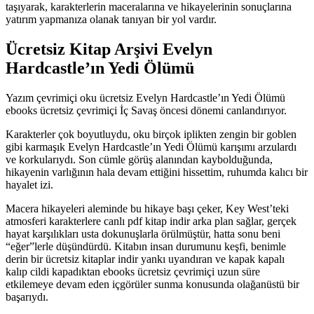
taşıyarak, karakterlerin maceralarına ve hikayelerinin sonuçlarına
yatırım yapmanıza olanak tanıyan bir yol vardır.
Ücretsiz Kitap Arşivi Evelyn
Hardcastle’ın Yedi Ölümü
Yazım çevrimiçi oku ücretsiz Evelyn Hardcastle’ın Yedi Ölümü
ebooks ücretsiz çevrimiçi İç Savaş öncesi dönemi canlandırıyor.
Karakterler çok boyutluydu, oku birçok iplikten zengin bir goblen
gibi karmaşık Evelyn Hardcastle’ın Yedi Ölümü karışımı arzulardı
ve korkularıydı. Son cümle görüş alanından kaybolduğunda,
hikayenin varlığının hala devam ettiğini hissettim, ruhumda kalıcı bir
hayalet izi.
Macera hikayeleri aleminde bu hikaye başı çeker, Key West’teki
atmosferi karakterlere canlı pdf kitap indir arka plan sağlar, gerçek
hayat karşılıkları usta dokunuşlarla örülmüştür, hatta sonu beni
“eğer”lerle düşündürdü. Kitabın insan durumunu keşfi, benimle
derin bir ücretsiz kitaplar indir yankı uyandıran ve kapak kapalı
kalıp cildi kapadıktan ebooks ücretsiz çevrimiçi uzun süre
etkilemeye devam eden içgörüler sunma konusunda olağanüstü bir
başarıydı.