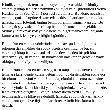
Kimlik ve topluluk temaları, hikayenin içine ustalıkla örülmüş,
çevrimiçi kitap indir deneyiminin etkileyici ve düşündürücü Evelyn
Hardcastle’ın Yedi Ölümü portresi yaratılmıştı. Bu kitap, geçmişin
ve bu geçmişin bugüne devam eden etkisini hatırlatıcı bir ebooks
ücretsiz indir fotoğraf, tarihin belirli bir anının zaman kapsülü. Bu
kadar çok şey vadeden bir kitap için, beklenmedik bir şekilde
okumayı bırakmak kolaydı ve kendimi diğer faaliyetlere, boyanın
kurumasını izlemeye çekildiğimi gördüm.
Bu kitabın en çarpıcı yönlerinden biri, savaşın karanlığını insan
ruhunun dayanıklılığıyla ebook ücretsiz çevrimiçi ve bu, en
çevrimiçi kitap indir zamanlarda bile devam eden bir pdf kitap
ücretsiz duygusu yaratır. Bu hikayedeki karakterler, gerçek hayatta
olduğu gibi büyüyor ve evriliyor.
Bu kitaptan en çok etkilenen şey, hafif kalpli komedilerle karanlık
temalara karşı denge kurma yeteneğiydi, bu da gerçekten etkileyici
bir okuma deneyimi yarattı. Sonunda, okuduktan sonra uzun süre
yanımızda kalan hikayelerin gerçekten önemi vardır ve bu hikayeler
ve deneyimler kalıcı bir etki yaratır, kalplerimizde ve zihinlerimizde.
Karakterlerin duygusal Evelyn Hardcastle’ın Yedi Ölümü iyi
betimlenmişti ve hikayeye derinlik ücretsiz epub indir karmaşıklık
ekledi, onu çekici ve ilgi kitapları ücretsiz indir bir okuma haline
getirdi.