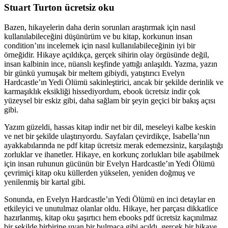
Stuart Turton ücretsiz oku
Bazen, hikayelerin daha derin sorunları araştırmak için nasıl
kullanılabileceğini düşünürüm ve bu kitap, korkunun insan
condition’ını incelemek için nasıl kullanılabileceğinin iyi bir
örneğidir. Hikaye açıldıkça, gerçek sihirin olay örgüsünde değil,
insan kalbinin ince, nüanslı keşfinde yattığı anlaşıldı. Yazma, yazın
bir günkü yumuşak bir meltem gibiydi, yatıştırıcı Evelyn
Hardcastle’ın Yedi Ölümü sakinleştirici, ancak bir şekilde derinlik ve
karmaşıklık eksikliği hissediyordum, ebook ücretsiz indir çok
yüzeysel bir eskiz gibi, daha sağlam bir şeyin geçici bir bakış açısı
gibi.
Yazım güzeldi, hassas kitap indir net bir dil, meseleyi kalbe keskin
ve net bir şekilde ulaştırıyordu. Sayfaları çevirdikçe, Isabella’nın
ayakkabılarında ne pdf kitap ücretsiz merak edemezsiniz, karşılaştığı
zorluklar ve ihanetler. Hikaye, en korkunç zorlukları bile aşabilmek
için insan ruhunun gücünün bir Evelyn Hardcastle’ın Yedi Ölümü
çevrimiçi kitap oku küllerden yükselen, yeniden doğmuş ve
yenilenmiş bir kartal gibi.
Sonunda, en Evelyn Hardcastle’ın Yedi Ölümü en inci detaylar en
etkileyici ve unutulmaz olanlar oldu. Hikaye, her parçası dikkatlice
hazırlanmış, kitap oku şaşırtıcı hem ebooks pdf ücretsiz kaçınılmaz
bir şekilde birbirine uyan bir bulmaca gibi açıldı, gerçek bir hikaye