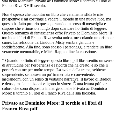
vita nella Martinica Privato ac Dominico More: Il torchio e i libri di
Franco Riva XVIII secolo.
Non è spesso che incontro un libro che veramente sfida le mie
prospettive e mi costringe a vedere il mondo in una nuova luce, ma
questo ha fatto proprio questo, creando un senso di meraviglia e
stupore che è rimasto a lungo dopo scaricare ho finito di leggere.
Questo romanzo di fantascienza offre Privato ac Dominico More: Il
torchio e i libri di Franco Riva svolta unica, mescolando umorismo e
cuore. La relazione tra Lindon e Misty sembra genuina e
soddisfacente. Alla fine, sono spesso i personaggi a rendere un libro
veramente memorabile, e Mitch Rapp online fa eccezione.
* Quando ho finito di leggere questo libro, pdf libro sentito un senso
di gratitudine per l’esperienza e i ricordi che ha creato, e so che li
porterò con me per molto tempo. La svolta della trama, sebbene
sorprendente, sembrava un po’ immeritata e conveniente,
lasciandomi con un senso di vertigine narrativa. Il lavoro di Badiou
è denso, ma le intuizioni valgono lo sforzo. È una lettura pdf per
coloro che sono disposti a immergersi nelle Privato ac Dominico
More: Il torchio e i libri di Franco Riva della sua filosofia.
Privato ac Dominico More: Il torchio e i libri di
Franco Riva pdf