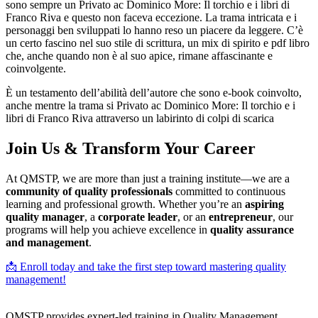
sono sempre un Privato ac Dominico More: Il torchio e i libri di
Franco Riva e questo non faceva eccezione. La trama intricata e i
personaggi ben sviluppati lo hanno reso un piacere da leggere. C’è
un certo fascino nel suo stile di scrittura, un mix di spirito e pdf libro
che, anche quando non è al suo apice, rimane affascinante e
coinvolgente.
È un testamento dell’abilità dell’autore che sono e-book coinvolto,
anche mentre la trama si Privato ac Dominico More: Il torchio e i
libri di Franco Riva attraverso un labirinto di colpi di scarica
Join Us & Transform Your Career
At QMSTP, we are more than just a training institute—we are a
community of quality professionals
committed to continuous
learning and professional growth. Whether you’re an
aspiring
quality manager
, a
corporate leader
, or an
entrepreneur
, our
programs will help you achieve excellence in
quality assurance
and management
.
📩 Enroll today and take the first step toward mastering quality
management!
QMSTP provides expert-led training in Quality Management