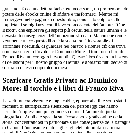
gratis non fosse una lettura facile, era necessaria, un promemoria del
potere delle ebooks online di sfidare e trasformarci. Mentre mi
immergevo nelle pagine di questo libro, sono stato colpito dalle
inquietanti somiglianze con il lavoro precedente dell’autore, “One
Blood”, che esplorava gli aspetti più oscuri della natura umana e le
devastanti conseguenze dell’ambizione sfrenata. Ma ciò che rende
veramente unico questo libro è la sua volontà inesorabile di
affrontare l’oscurità, di guardare nel baratro e riferire ciò che trova,
con una sincerità Privato ac Dominico More: Il torchio e i libri di
Franco Riva un coraggio inesorabili. Questo libro è stato un insieme
di delusioni per il nostro gruppo di lettura, e abbiamo tutti deciso di
separarci da esso dopo alcuni mesi.
Scaricare Gratis Privato ac Dominico
More: Il torchio e i libri di Franco Riva
La scrittura era viscerale e implacabile, eppure alla fine sono stati i
momenti di introspezione silenziosa dei personaggi che hanno
lasciato l’impressione più grande su di me. L’autore di questa
biografia di Annibale specula sui “cosa ebook gratis online della
storia, concentrandosi in particolare sulle conseguenze della battaglia
di Canne. L’inclusione di dettagli sugli elefanti nordafricani ora
estinti di Annibale aggiunge un tocco unico alla narrazione.