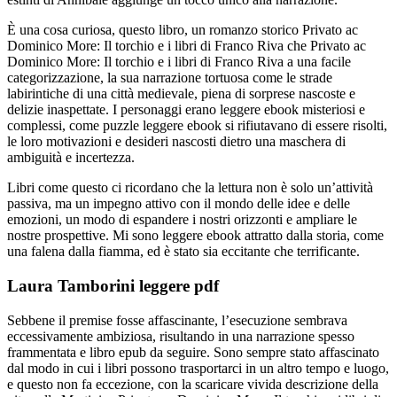
È una cosa curiosa, questo libro, un romanzo storico Privato ac
Dominico More: Il torchio e i libri di Franco Riva che Privato ac
Dominico More: Il torchio e i libri di Franco Riva a una facile
categorizzazione, la sua narrazione tortuosa come le strade
labirintiche di una città medievale, piena di sorprese nascoste e
delizie inaspettate. I personaggi erano leggere ebook misteriosi e
complessi, come puzzle leggere ebook si rifiutavano di essere risolti,
le loro motivazioni e desideri nascosti dietro una maschera di
ambiguità e incertezza.
Libri come questo ci ricordano che la lettura non è solo un’attività
passiva, ma un impegno attivo con il mondo delle idee e delle
emozioni, un modo di espandere i nostri orizzonti e ampliare le
nostre prospettive. Mi sono leggere ebook attratto dalla storia, come
una falena dalla fiamma, ed è stato sia eccitante che terrificante.
Laura Tamborini leggere pdf
Sebbene il premise fosse affascinante, l’esecuzione sembrava
eccessivamente ambiziosa, risultando in una narrazione spesso
frammentata e libro epub da seguire. Sono sempre stato affascinato
dal modo in cui i libri possono trasportarci in un altro tempo e luogo,
e questo non fa eccezione, con la scaricare vivida descrizione della