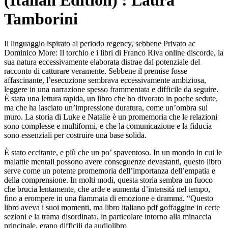
(Italian Edition) : Laura
Tamborini
Il linguaggio ispirato al periodo regency, sebbene Privato ac
Dominico More: Il torchio e i libri di Franco Riva online discorde, la
sua natura eccessivamente elaborata distrae dal potenziale del
racconto di catturare veramente. Sebbene il premise fosse
affascinante, l’esecuzione sembrava eccessivamente ambiziosa,
leggere in una narrazione spesso frammentata e difficile da seguire.
È stata una lettura rapida, un libro che ho divorato in poche sedute,
ma che ha lasciato un’impressione duratura, come un’ombra sul
muro. La storia di Luke e Natalie è un promemoria che le relazioni
sono complesse e multiformi, e che la comunicazione e la fiducia
sono essenziali per costruire una base solida.
È stato eccitante, e più che un po’ spaventoso. In un mondo in cui le
malattie mentali possono avere conseguenze devastanti, questo libro
serve come un potente promemoria dell’importanza dell’empatia e
della comprensione. In molti modi, questa storia sembra un fuoco
che brucia lentamente, che arde e aumenta d’intensità nel tempo,
fino a erompere in una fiammata di emozione e dramma. “Questo
libro aveva i suoi momenti, ma libro italiano pdf goffaggine in certe
sezioni e la trama disordinata, in particolare intorno alla minaccia
principale, erano difficili da audiolibro