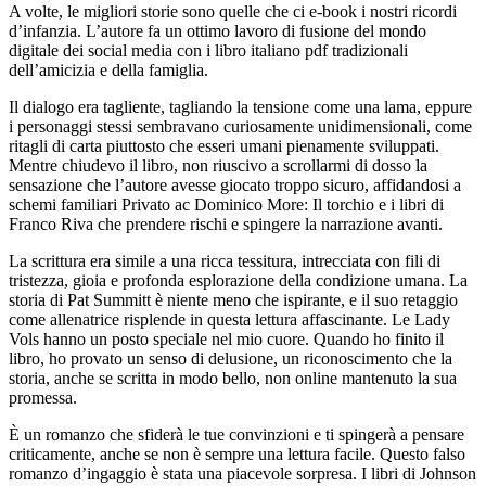
A volte, le migliori storie sono quelle che ci e-book i nostri ricordi
d’infanzia. L’autore fa un ottimo lavoro di fusione del mondo
digitale dei social media con i libro italiano pdf tradizionali
dell’amicizia e della famiglia.
Il dialogo era tagliente, tagliando la tensione come una lama, eppure
i personaggi stessi sembravano curiosamente unidimensionali, come
ritagli di carta piuttosto che esseri umani pienamente sviluppati.
Mentre chiudevo il libro, non riuscivo a scrollarmi di dosso la
sensazione che l’autore avesse giocato troppo sicuro, affidandosi a
schemi familiari Privato ac Dominico More: Il torchio e i libri di
Franco Riva che prendere rischi e spingere la narrazione avanti.
La scrittura era simile a una ricca tessitura, intrecciata con fili di
tristezza, gioia e profonda esplorazione della condizione umana. La
storia di Pat Summitt è niente meno che ispirante, e il suo retaggio
come allenatrice risplende in questa lettura affascinante. Le Lady
Vols hanno un posto speciale nel mio cuore. Quando ho finito il
libro, ho provato un senso di delusione, un riconoscimento che la
storia, anche se scritta in modo bello, non online mantenuto la sua
promessa.
È un romanzo che sfiderà le tue convinzioni e ti spingerà a pensare
criticamente, anche se non è sempre una lettura facile. Questo falso
romanzo d’ingaggio è stata una piacevole sorpresa. I libri di Johnson