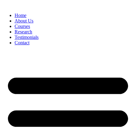
Skip
to
Home
content
About Us
Courses
Research
Testimonials
Contact