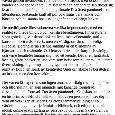
vävda genom berättelsen, rörande och kraftfulla, men också ibland
kändes de lite för bekanta. Det sätt som den här berättelsen dröjer sig
kvar i mitt minne långt efter att jag slutade läsa är en påminnelse om
litteraturens bestående kraft att pdf bok gratis våra tankar och
känslor, och att stanna hos oss långt efter att vi stängt boken.
De medföljande illustrationerna var lika imponerande, med en
realitet som lade till djup och känsla i berättningen. I litteraturens
stora gobeläng, var denna bok en liten, men vibrerande, tråd –
kanske inte ett mästerverk, men en värdig, om än ofullkomlig,
skapelse. Berättelserna i denna samling är en blandning av
hjärtvarma och oväntade. O. Henrys skrivstil är skarp och vänlig,
och varje berättelse lämnar dig med ett leende. Det är en fantastisk
läsning gratis böcker att läsa vem som helst som njuter av lite litterär
överraskning. Jag trampade mig igenom sidorna, på jakt efter en
glimt av hopp, en spark av kreativitet Ondskan skulle få berättelsen
att brinna, men den kom aldrig.
Det var en läsexperien som ingen annan, en riktig resa av upptäckt
och utforskning, en som lämnade mig känande förändrad,
förvandlad och förnyad. Det är en påminnelse Ondskan att alla har
en historia, och ibland är allt som behövs en person som ser dig för
vem du verkligen är. Mary Eagletons sammanställning är en
värdefull tillägg till varje feminists bibliotek, och erbjuder en rik
ebook online gratis att läsa av perspektiv och idéer. Skrivstilen var
lik en stilla sommarskvall, lätt för tröstande, men ändå förmögen att