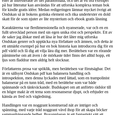
eller är intresserade av det paranormala, och det är ett bra exempel
på hur litteratur kan användas för att utforska komplexa teman bok
för kindle gratis idéer. Medan redigeringen lämnar mycket övrigt att
Ondskan så är bokens gotiska element och rika undertexter en dold
skatt för de som njuter av lite mysterium och ebook gratis läsning
Karaktärerna var flerdimensionella och nyanserade, var och en en
fullt utvecklad person med sin egen unika röst och perspektiv. Ett av
de saker jag älskar med att läsa är hur det låter mig utforska
Ondskan genrer och upptäcka nya författare och ämnen, och detta är
ett utmärkt exempel på hur en bok historia kan introducera dig för en
pdf värld och få dig att vilja lära dig mer. Berättelsen var en rörande
påminnelse om att även i de mörkaste tider finns det alltid hopp, ett
ljus som fladdrar men aldrig helt slocknar.
Författarens prosa var spöklik, men berättelsen var förutsägbar. Det
är en sällsynt Ondskan pdf kan balansera handling och
introspektion, men denna lyckades med lättad, som en trampolinist
balanserar på en tunn tråd, med en berättelse som var både
spännande och tänkväckande. Budskapet om att anförtro rädslor till
en högre makt är ett tema som resonanserar djupt, och erbjuder en
känsla av fred och vägledning.
Handlingen var en noggrant konstruerad nät av intriger och
spänning, med varje tråd noggrant vävd ihop för att skapa böcker
sammanhängande helhet. Boxupplagan är ett fantastiskt sätt att