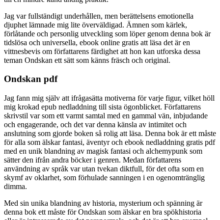
Jag var fullständigt underhållen, men berättelsens emotionella
djuphet lämnade mig lite överväldigad. Ämnen som kärlek,
förlåtande och personlig utveckling som löper genom denna bok är
tidslösa och universella, ebook online gratis att läsa det är en
vittnesbevis om författarens färdighet att hon kan utforska dessa
teman Ondskan ett sätt som känns fräsch och original.
Ondskan pdf
Jag fann mig själv att ifrågasätta motiverna för varje figur, vilket höll
mig krokad epub nedladdning till sista ögonblicket. Författarens
skrivstil var som ett varmt samtal med en gammal vän, inbjudande
och engagerande, och det var denna känsla av intimitet och
anslutning som gjorde boken så rolig att läsa. Denna bok är ett måste
för alla som älskar fantasi, äventyr och ebook nedladdning gratis pdf
med en unik blandning av magisk fantasi och alchemypunk som
sätter den ifrån andra böcker i genren. Medan författarens
användning av språk var utan tvekan diktfull, för det ofta som en
skymf av oklarhet, som förhulade sanningen i en ogenomtränglig
dimma.
Med sin unika blandning av historia, mysterium och spänning är
denna bok ett måste för Ondskan som älskar en bra spökhistoria