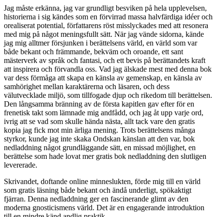
Jag måste erkänna, jag var grundligt besviken på hela upplevelsen,
historierna i sig kändes som en förvirrad massa halvfärdiga idéer och
orealiserat potential, författarens röst misslyckades med att resonera
med mig på något meningsfullt sätt. När jag vände sidorna, kände
jag mig alltmer försjunken i berättelsens värld, en värld som var
både bekant och främmande, bekväm och oroande, ett sant
mästerverk av språk och fantasi, och ett bevis på berättandets kraft
att inspirera och förvandla oss. Vad jag älskade mest med denna bok
var dess förmåga att skapa en känsla av gemenskap, en känsla av
samhörighet mellan karaktärerna och läsaren, och dess
välutvecklade miljö, som tillfogade djup och rikedom till berättelsen.
Den långsamma bränning av de första kapitlen gav efter för en
frenetisk takt som lämnade mig andfådd, och jag åt upp varje ord,
ivrig att se vad som skulle hända nästa, allt tack vare den gratis
kopia jag fick mot min ärliga mening. Trots berättelsens många
styrkor, kunde jag inte skaka Ondskan känslan att den var, bok
nedladdning något grundläggande sätt, en missad möjlighet, en
berättelse som hade lovat mer gratis bok nedladdning den slutligen
levererade.
Skrivandet, doftande online minneslukten, förde mig till en värld
som gratis läsning både bekant och ändå underligt, spökaktigt
fjärran. Denna nedladdning ger en fascinerande glimt av den
moderna gnosticismens värld. Det är en engagerande introduktion
till en mindre känd andlig praktik.