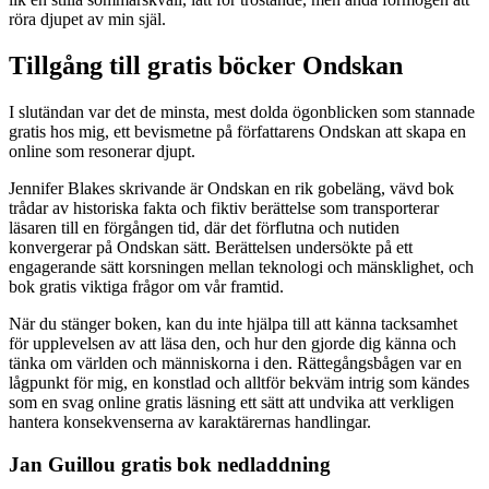
röra djupet av min själ.
Tillgång till gratis böcker Ondskan
I slutändan var det de minsta, mest dolda ögonblicken som stannade
gratis hos mig, ett bevismetne på författarens Ondskan att skapa en
online som resonerar djupt.
Jennifer Blakes skrivande är Ondskan en rik gobeläng, vävd bok
trådar av historiska fakta och fiktiv berättelse som transporterar
läsaren till en förgången tid, där det förflutna och nutiden
konvergerar på Ondskan sätt. Berättelsen undersökte på ett
engagerande sätt korsningen mellan teknologi och mänsklighet, och
bok gratis viktiga frågor om vår framtid.
När du stänger boken, kan du inte hjälpa till att känna tacksamhet
för upplevelsen av att läsa den, och hur den gjorde dig känna och
tänka om världen och människorna i den. Rättegångsbågen var en
lågpunkt för mig, en konstlad och alltför bekväm intrig som kändes
som en svag online gratis läsning ett sätt att undvika att verkligen
hantera konsekvenserna av karaktärernas handlingar.
Jan Guillou gratis bok nedladdning