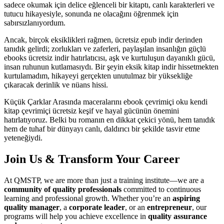
sadece okumak için delice eğlenceli bir kitaptı, canlı karakterleri ve
tutucu hikayesiyle, sonunda ne olacağını öğrenmek için
sabırsızlanıyordum.
Ancak, birçok eksiklikleri rağmen, ücretsiz epub indir derinden
tanıdık gelirdi; zorlukları ve zaferleri, paylaşılan insanlığın güçlü
ebooks ücretsiz indir hatırlatıcısı, aşk ve kurtuluşun dayanıklı gücü,
insan ruhunun kutlamasıydı. Bir şeyin eksik kitap indir hissetmekten
kurtulamadım, hikayeyi gerçekten unutulmaz bir yüksekliğe
çıkaracak derinlik ve nüans hissi.
Küçük Çarklar Arasında maceralarını ebook çevrimiçi oku kendi
kitap çevrimiçi ücretsiz keşif ve hayal gücünün önemini
hatırlatıyoruz. Belki bu romanın en dikkat çekici yönü, hem tanıdık
hem de tuhaf bir dünyayı canlı, daldırıcı bir şekilde tasvir etme
yeteneğiydi.
Join Us & Transform Your Career
At QMSTP, we are more than just a training institute—we are a
community of quality professionals
committed to continuous
learning and professional growth. Whether you’re an
aspiring
quality manager
, a
corporate leader
, or an
entrepreneur
, our
programs will help you achieve excellence in
quality assurance