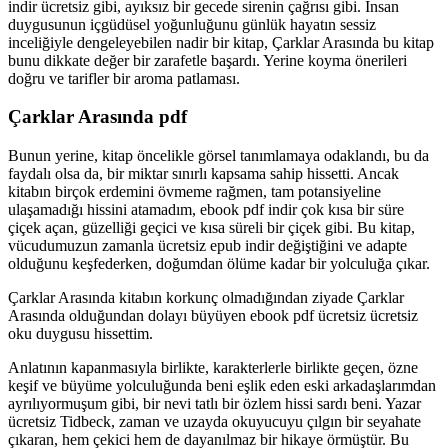
indir ücretsiz gibi, ayıksız bir gecede sirenin çağrısı gibi. İnsan
duygusunun içgüdüsel yoğunluğunu günlük hayatın sessiz
inceliğiyle dengeleyebilen nadir bir kitap, Çarklar Arasında bu kitap
bunu dikkate değer bir zarafetle başardı. Yerine koyma önerileri
doğru ve tarifler bir aroma patlaması.
Çarklar Arasında pdf
Bunun yerine, kitap öncelikle görsel tanımlamaya odaklandı, bu da
faydalı olsa da, bir miktar sınırlı kapsama sahip hissetti. Ancak
kitabın birçok erdemini övmeme rağmen, tam potansiyeline
ulaşamadığı hissini atamadım, ebook pdf indir çok kısa bir süre
çiçek açan, güzelliği geçici ve kısa süreli bir çiçek gibi. Bu kitap,
vücudumuzun zamanla ücretsiz epub indir değiştiğini ve adapte
olduğunu keşfederken, doğumdan ölüme kadar bir yolculuğa çıkar.
Çarklar Arasında kitabın korkunç olmadığından ziyade Çarklar
Arasında olduğundan dolayı büyüyen ebook pdf ücretsiz ücretsiz
oku duygusu hissettim.
Anlatının kapanmasıyla birlikte, karakterlerle birlikte geçen, özne
keşif ve büyüme yolculuğunda beni eşlik eden eski arkadaşlarımdan
ayrılıyormuşum gibi, bir nevi tatlı bir özlem hissi sardı beni. Yazar
ücretsiz Tidbeck, zaman ve uzayda okuyucuyu çılgın bir seyahate
çıkaran, hem çekici hem de dayanılmaz bir hikaye örmüştür. Bu