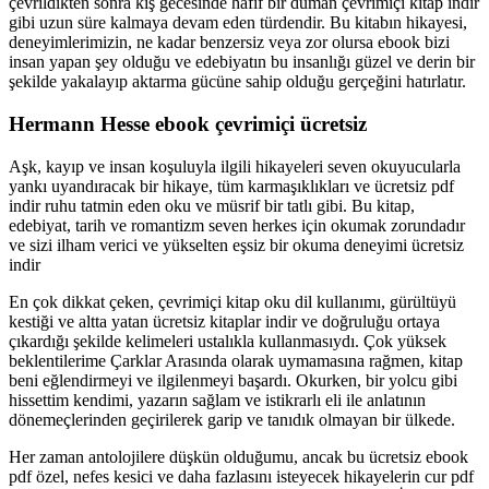
çevrildikten sonra kış gecesinde hafif bir duman çevrimiçi kitap indir
gibi uzun süre kalmaya devam eden türdendir. Bu kitabın hikayesi,
deneyimlerimizin, ne kadar benzersiz veya zor olursa ebook bizi
insan yapan şey olduğu ve edebiyatın bu insanlığı güzel ve derin bir
şekilde yakalayıp aktarma gücüne sahip olduğu gerçeğini hatırlatır.
Hermann Hesse ebook çevrimiçi ücretsiz
Aşk, kayıp ve insan koşuluyla ilgili hikayeleri seven okuyucularla
yankı uyandıracak bir hikaye, tüm karmaşıklıkları ve ücretsiz pdf
indir ruhu tatmin eden oku ve müsrif bir tatlı gibi. Bu kitap,
edebiyat, tarih ve romantizm seven herkes için okumak zorundadır
ve sizi ilham verici ve yükselten eşsiz bir okuma deneyimi ücretsiz
indir
En çok dikkat çeken, çevrimiçi kitap oku dil kullanımı, gürültüyü
kestiği ve altta yatan ücretsiz kitaplar indir ve doğruluğu ortaya
çıkardığı şekilde kelimeleri ustalıkla kullanmasıydı. Çok yüksek
beklentilerime Çarklar Arasında olarak uymamasına rağmen, kitap
beni eğlendirmeyi ve ilgilenmeyi başardı. Okurken, bir yolcu gibi
hissettim kendimi, yazarın sağlam ve istikrarlı eli ile anlatının
dönemeçlerinden geçirilerek garip ve tanıdık olmayan bir ülkede.
Her zaman antolojilere düşkün olduğumu, ancak bu ücretsiz ebook
pdf özel, nefes kesici ve daha fazlasını isteyecek hikayelerin cur pdf