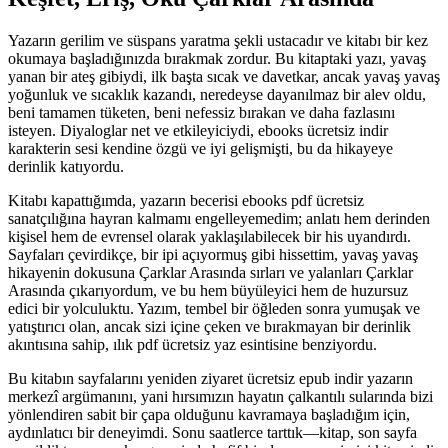
Yazarın gerilim ve süspans yaratma şekli ustacadır ve kitabı bir kez
okumaya başladığınızda bırakmak zordur. Bu kitaptaki yazı, yavaş
yanan bir ateş gibiydi, ilk başta sıcak ve davetkar, ancak yavaş yavaş
yoğunluk ve sıcaklık kazandı, neredeyse dayanılmaz bir alev oldu,
beni tamamen tüketen, beni nefessiz bırakan ve daha fazlasını
isteyen. Diyaloglar net ve etkileyiciydi, ebooks ücretsiz indir
karakterin sesi kendine özgü ve iyi gelişmişti, bu da hikayeye
derinlik katıyordu.
Kitabı kapattığımda, yazarın becerisi ebooks pdf ücretsiz
sanatçılığına hayran kalmamı engelleyemedim; anlatı hem derinden
kişisel hem de evrensel olarak yaklaşılabilecek bir his uyandırdı.
Sayfaları çevirdikçe, bir ipi açıyormuş gibi hissettim, yavaş yavaş
hikayenin dokusuna Çarklar Arasında sırları ve yalanları Çarklar
Arasında çıkarıyordum, ve bu hem büyüleyici hem de huzursuz
edici bir yolculuktu. Yazım, tembel bir öğleden sonra yumuşak ve
yatıştırıcı olan, ancak sizi içine çeken ve bırakmayan bir derinlik
akıntısına sahip, ılık pdf ücretsiz yaz esintisine benziyordu.
Bu kitabın sayfalarını yeniden ziyaret ücretsiz epub indir yazarın
merkezî argümanını, yani hırsımızın hayatın çalkantılı sularında bizi
yönlendiren sabit bir çapa olduğunu kavramaya başladığım için,
aydınlatıcı bir deneyimdi. Sonu saatlerce tarttık—kitap, son sayfa