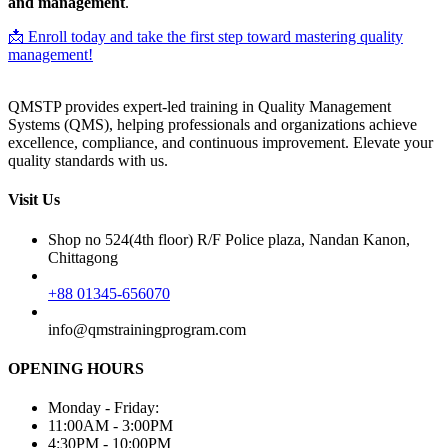
and management
.
📩 Enroll today and take the first step toward mastering quality
management!
QMSTP provides expert-led training in Quality Management
Systems (QMS), helping professionals and organizations achieve
excellence, compliance, and continuous improvement. Elevate your
quality standards with us.
Visit Us
Shop no 524(4th floor) R/F Police plaza, Nandan Kanon,
Chittagong
+88 01345-656070
info@qmstrainingprogram.com
OPENING HOURS
Monday - Friday:
11:00AM - 3:00PM
4:30PM - 10:00PM