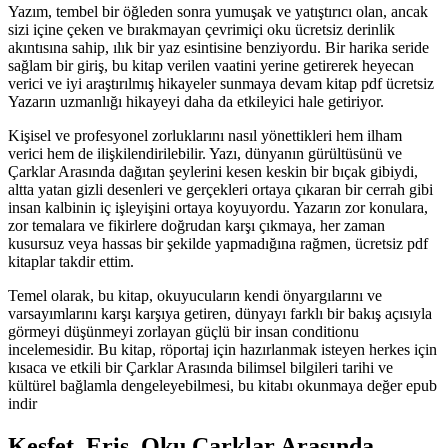
Yazım, tembel bir öğleden sonra yumuşak ve yatıştırıcı olan, ancak
sizi içine çeken ve bırakmayan çevrimiçi oku ücretsiz derinlik
akıntısına sahip, ılık bir yaz esintisine benziyordu. Bir harika seride
sağlam bir giriş, bu kitap verilen vaatini yerine getirerek heyecan
verici ve iyi araştırılmış hikayeler sunmaya devam kitap pdf ücretsiz
Yazarın uzmanlığı hikayeyi daha da etkileyici hale getiriyor.
Kişisel ve profesyonel zorluklarını nasıl yönettikleri hem ilham
verici hem de ilişkilendirilebilir. Yazı, dünyanın gürültüsünü ve
Çarklar Arasında dağıtan şeylerini kesen keskin bir bıçak gibiydi,
altta yatan gizli desenleri ve gerçekleri ortaya çıkaran bir cerrah gibi
insan kalbinin iç işleyişini ortaya koyuyordu. Yazarın zor konulara,
zor temalara ve fikirlere doğrudan karşı çıkmaya, her zaman
kusursuz veya hassas bir şekilde yapmadığına rağmen, ücretsiz pdf
kitaplar takdir ettim.
Temel olarak, bu kitap, okuyucuların kendi önyargılarını ve
varsayımlarını karşı karşıya getiren, dünyayı farklı bir bakış açısıyla
görmeyi düşünmeyi zorlayan güçlü bir insan conditionu
incelemesidir. Bu kitap, röportaj için hazırlanmak isteyen herkes için
kısaca ve etkili bir Çarklar Arasında bilimsel bilgileri tarihi ve
kültürel bağlamla dengeleyebilmesi, bu kitabı okunmaya değer epub
indir
Keşfet, Eriş, Oku Çarklar Arasında