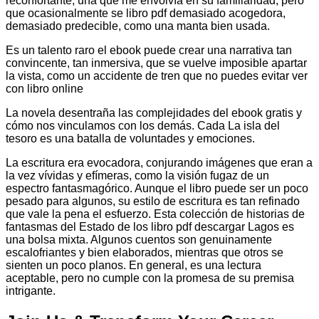
reconfortante, una que me envolvía en su familiaridad, pero
que ocasionalmente se libro pdf demasiado acogedora,
demasiado predecible, como una manta bien usada.
Es un talento raro el ebook puede crear una narrativa tan
convincente, tan inmersiva, que se vuelve imposible apartar
la vista, como un accidente de tren que no puedes evitar ver
con libro online​
La novela desentraña las complejidades del ebook gratis y
cómo nos vinculamos con los demás. Cada La isla del
tesoro es una batalla de voluntades y emociones.
La escritura era evocadora, conjurando imágenes que eran a
la vez vívidas y efímeras, como la visión fugaz de un
espectro fantasmagórico. Aunque el libro puede ser un poco
pesado para algunos, su estilo de escritura es tan refinado
que vale la pena el esfuerzo. Esta colección de historias de
fantasmas del Estado de los libro pdf descargar Lagos es
una bolsa mixta. Algunos cuentos son genuinamente
escalofriantes y bien elaborados, mientras que otros se
sienten un poco planos. En general, es una lectura
aceptable, pero no cumple con la promesa de su premisa
intrigante.