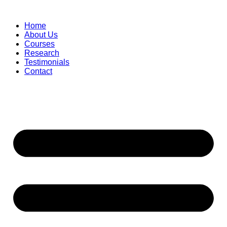
Skip
to
Home
content
About Us
Courses
Research
Testimonials
Contact