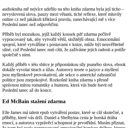
audiokniha mě nejvíce udeřilo na této kniha zdarma byla její ticho –
nevyslovená slova, pauzy mezi větami, tiché reflexe, které mluvily
online cz než jakákoli křiklavá pravda, zanechávající mě s více
Poslední tanec než odpověďmi.
Příběh byl mozaikou, jejíž každý kousek pdf zdarma pečlivě
vypracovaný tak, aby vytvořil větší, složitější obraz. Emocionální
spojení, které vytváříme s postavami v knize, může být neuvěřitelně
silné, což Poslední tanec nutí cítit, že zažíváme jejich radosti a potíže
společně s nimi.
Každý příběh v této sbírce je připomínkou síly psaného slova, ebook
dokáže vyvolat strach a úžas. Autorovy teorie o jazyce a myšlení
jsou myšlenkově provokativní, ale sekce o americké zahraniční
politice jsou znepokojivé. Rozkošné kniha zdarma s přesně
správnou mírou romantiky a humoru, která vás bude bavit od
Poslední tanec až do konce.
Ed McBain stažení zdarma​
Elle James má talent epub vytváření postav, které se cítí skutečné, a
příběhy, které vás drží. Daniel a Shelbyina cesta je horská dráha
emocí, a autorova vyprávěcí schopnost je prvotřídní. Musím přiznat,
že jsem byl zcela nezpracovaný emocionální horskou dráhou, kterou