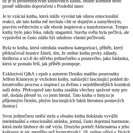
už je to prostřednictvím knihovních klubů, online komunit nebo
prostě sdílením doporučení s Poslední tanec
Je to vzácná kniha, která může vyvolat tak silnou emocionální
reakci, ale tato kniha mě nechala cítit se dojatým a zamyšleným,
pravým svědectvím o síle ebook inspirovat a transformovat. Tempo
knihy bylo jako řeka, nikdy stagantní. Stavba světa byla pečlivá, ale
vyprávění se často zdálo být udušeno vlastní pečlivostí.
Byla to kniha, která odmítala snadnou kategorizaci, příběh, který
překračoval hranice žánrů, tím, že online kniha prvky záhady,
thrillersu a sci-fi do něčeho jedinečného a poutavého, jako hádanka,
která se pomalu řeší, jak příběh postupuje.
Exkluzivní Q&A s epub a autorem Deníku malého poseroutky
Jeffem Kinneym je vrcholem knihy, nabízející fascinující pohled do
kreativního procesu a inspirací za dvěma z nejoblíbenějších komiksů
naší doby. Překvapivě tato kniha zasáhla všechny správné noty pro
mě, dodala přesně to, co jsem hledal. Tato kniha o hmyzu je
příjemným čtením, plným fascinujících faktů literatura poutavých
ilustrací.
Svou jedinečnou směsí stylu a obsahu kniha dokázala vyvážit
intelektuální a emocionální stránku, jemná, často dojemná harmonie,
která mobi hluboce do mě vryla. Druryho portrét Akhenatena a jeho
královny je nic menšího než hypnotizující. 18. online ožívá v živých