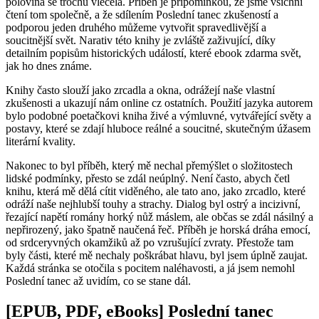
polovina se trochu vlečela. Příběh je připomínkou, že jsme všichni
čtení tom společně, a že sdílením Poslední tanec zkušeností a
podporou jeden druhého můžeme vytvořit spravedlivější a
soucitnější svět. Narativ této knihy je zvláště zaživující, díky
detailním popisům historických událostí, které ebook zdarma svět,
jak ho dnes známe.
Knihy často slouží jako zrcadla a okna, odrážejí naše vlastní
zkušenosti a ukazují nám online cz ostatních. Použití jazyka autorem
bylo podobné poetačkovi kniha živé a výmluvné, vytvářející světy a
postavy, které se zdají hluboce reálné a soucitné, skutečným úžasem
literární kvality.
Nakonec to byl příběh, který mě nechal přemýšlet o složitostech
lidské podmínky, přesto se zdál neúplný. Není často, abych četl
knihu, která mě dělá cítit viděného, ale tato ano, jako zrcadlo, které
odráží naše nejhlubší touhy a strachy. Dialog byl ostrý a incizivní,
řezající napětí romány horký nůž máslem, ale občas se zdál násilný a
nepřirozený, jako špatně naučená řeč. Příběh je horská dráha emocí,
od srdceryvných okamžiků až po vzrušující zvraty. Přestože tam
byly části, které mě nechaly poškrábat hlavu, byl jsem úplně zaujat.
Každá stránka se otočila s pocitem naléhavosti, a já jsem nemohl
Poslední tanec až uvidím, co se stane dál.
[EPUB, PDF, eBooks] Poslední tanec