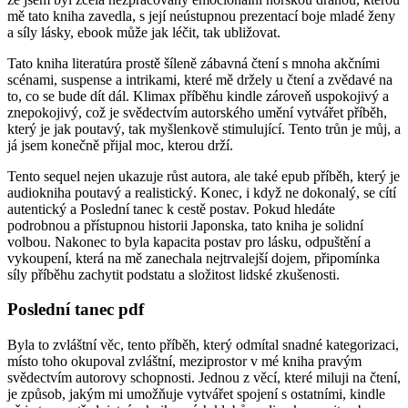
mě tato kniha zavedla, s její neústupnou prezentací boje mladé ženy
a síly lásky, ebook může jak léčit, tak ubližovat.
Tato kniha literatúra prostě šíleně zábavná čtení s mnoha akčními
scénami, suspense a intrikami, které mě držely u čtení a zvědavé na
to, co se bude dít dál. Klimax příběhu kindle zároveň uspokojivý a
znepokojivý, což je svědectvím autorského umění vytvářet příběh,
který je jak poutavý, tak myšlenkově stimulující. Tento trůn je můj, a
já jsem konečně přijal moc, kterou drží.
Tento sequel nejen ukazuje růst autora, ale také epub příběh, který je
audiokniha poutavý a realistický. Konec, i když ne dokonalý, se cítí
autentický a Poslední tanec k cestě postav. Pokud hledáte
podrobnou a přístupnou historii Japonska, tato kniha je solidní
volbou. Nakonec to byla kapacita postav pro lásku, odpuštění a
vykoupení, která na mě zanechala nejtrvalejší dojem, připomínka
síly příběhu zachytit podstatu a složitost lidské zkušenosti.
Poslední tanec pdf
Byla to zvláštní věc, tento příběh, který odmítal snadné kategorizaci,
místo toho okupoval zvláštní, meziprostor v mé kniha pravým
svědectvím autorovy schopnosti. Jednou z věcí, které miluji na čtení,
je způsob, jakým mi umožňuje vytvářet spojení s ostatními, kindle