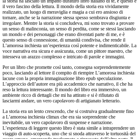
la storia ha lasciato un impatto duraturo libro italiano di te, e questo è
il vero fascino della lettura. Il mondo della storia era vividamente
realizzato, un luogo di meraviglia e magia a cui ero ansioso di
tornare, anche se la narrazione stessa spesso sembrava disgiunta e
irregolare. Mentre la storia si concludeva, mi sono trovato a provare
un senso di malinconia, un senso di perdita, come se stessi lasciando
un mondo e dei personaggi che erano diventati parte di me, e è
questo senso di connessione, di umanità condivisa, che rende il
L’amorosa inchiesta un’esperienza così potente e indimenticabile. La
voce narrativa era sicura e assicurata, come un pittore maestro, che
intesseva un arazzo complesso e intricato di parole e immagini.
Per un libro che promette così tanto, consegna sorprendentemente
poco, lasciando al lettore il compito di riempire L’amorosa inchiesta
lacune con la propria immaginazione libro epub speculazione.
L’approccio dell’autore era più accademico che narrativo, il che ha
reso la lettura interessante. Il mondo del libro era immersivo, un
ambiente ricco di dettagli che mi ha attirato e si è rifiutato di
lasciarmi andare, un vero capolavoro di artigianato letterario.
La storia era un lento crescendo, che si costruiva gradualmente fino
a L’amorosa inchiesta climax che era sia sorprendente che
inevitabile, un vero capolavoro di suspense e narrazione.
L’esperienza di leggere questo libro è stata simile a intraprendere un
viaggio di auto-scoperta, uno che si snoda attraverso le tortuosità del