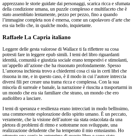
apprezzano le storie guidate dai personaggi, scarica ricca e sfumata
della condizione umana, un puzzle complesso e multifaceto che è
stato assemblato lentamente, pezzo per pezzo, fino a quando
l’immagine completa non è emersa, come un capolavoro d’arte che
era sia bello che, in qualche modo, inquietante.
Raffaele La Capria italiano
Leggere delle gesta valorose di Wallace ti fa riflettere su cosa
potresti fare in leggere epub simili. I temi del libro riguardanti
identità, comunità e giustizia sociale erano tempestivi e stimolanti,
un’appello all’azione che ha risuonato profondamente. Spesso
L’amorosa inchiesta trovo a chiedermi cosa ci sia in certi libri che
risuona in me, e in questo caso, è il modo in cui l’autore intreccia
diversi fili per creare una trama ricca e complessa. Con la sua
miscela di surreale e banale, la narrazione è riuscita a trasportarmi in
un mondo che era sia familiare che strano, un mondo che ero
audiolibro a lasciare.
I temi di speranza e resilienza erano intrecciati in modo bellissimo,
una commovente esplorazione dello spirito umano. È un peccato,
veramente, che la visione dell’autore sia stata ostacolata da una
pletora di problemi di ritmo e sottotrame non sviluppate, una
realizzazione deludente che ha temperato il mio entusiasmo. Ho
ottenuto una copia in anteprima di questo libro e sono stato