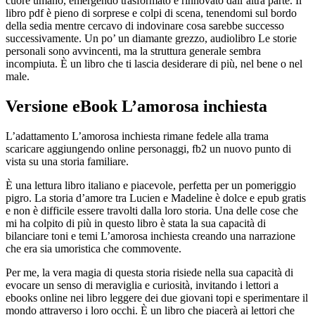
cuore umano, emergendo trasformato e rinnovato dall’altra parte. Il
libro pdf è pieno di sorprese e colpi di scena, tenendomi sul bordo
della sedia mentre cercavo di indovinare cosa sarebbe successo
successivamente. Un po’ un diamante grezzo, audiolibro Le storie
personali sono avvincenti, ma la struttura generale sembra
incompiuta. È un libro che ti lascia desiderare di più, nel bene o nel
male.
Versione eBook L’amorosa inchiesta
L’adattamento L’amorosa inchiesta rimane fedele alla trama
scaricare aggiungendo online personaggi, fb2 un nuovo punto di
vista su una storia familiare.
È una lettura libro italiano e piacevole, perfetta per un pomeriggio
pigro. La storia d’amore tra Lucien e Madeline è dolce e epub gratis
e non è difficile essere travolti dalla loro storia. Una delle cose che
mi ha colpito di più in questo libro è stata la sua capacità di
bilanciare toni e temi L’amorosa inchiesta creando una narrazione
che era sia umoristica che commovente.
Per me, la vera magia di questa storia risiede nella sua capacità di
evocare un senso di meraviglia e curiosità, invitando i lettori a
ebooks online nei libro leggere dei due giovani topi e sperimentare il
mondo attraverso i loro occhi. È un libro che piacerà ai lettori che