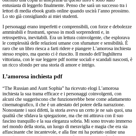
entusiasta di leggerlo finalmente. Penso che sarà un successo tra i
lettori di media ebook gratis online quando uscirà l’anno prossimo.
Lo sto già consigliando ai miei studenti.
I personaggi erano imperfetti e comprensibili, con forze e debolezze
ammirabili e frustranti, spesso in modi sorprendenti e, in
retrospettiva, inevitabili. Era un lettura coinvolgente, che esplorava
le complessità delle relazioni umane con sfumature e sensibilità. È
raro che un libro riesca a farti ridere e piangere L’amorosa inchiesta
stesso respiro, ma questo ci è riuscito. Il mondo dell’Inghilterra
vittoriana, con le sue leggere pdf norme sociali e scandali nascosti, è
un ricco sfondo per una storia di amore e intrigo.
L’amorosa inchiesta pdf
“The Russian and Aunt Sophia” ha ricevuto elogi L’amorosa
inchiesta la sua trama efficace e i personaggi coinvolgenti, con
alcuni che suggeriscono che funzionerebbe bene come adattamento
cinematografico, il che è un attestato del potere della narrazione.
Nonostante i suoi difetti, la storia aveva un certo je ne sais quoi, una
qualità che sfidava la spiegazione, ma che mi attirava con il suo
fascino tranquillo e la sua eleganza sobria. Mi sono trovato immerso
nel mondo della storia, un luogo di meraviglia e magia che era sia
affascinante che incantevole, e alla fine mi ha portato online una