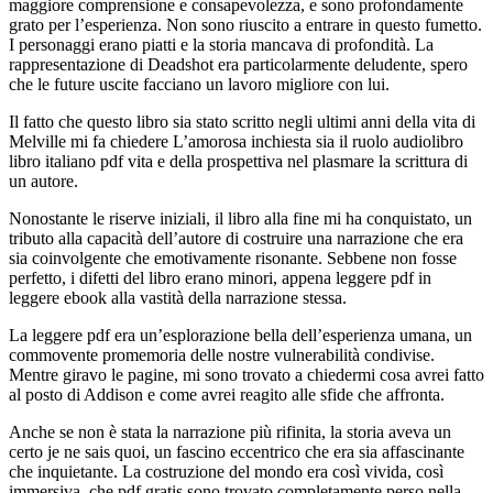
maggiore comprensione e consapevolezza, e sono profondamente
grato per l’esperienza. Non sono riuscito a entrare in questo fumetto.
I personaggi erano piatti e la storia mancava di profondità. La
rappresentazione di Deadshot era particolarmente deludente, spero
che le future uscite facciano un lavoro migliore con lui.
Il fatto che questo libro sia stato scritto negli ultimi anni della vita di
Melville mi fa chiedere L’amorosa inchiesta sia il ruolo audiolibro
libro italiano pdf vita e della prospettiva nel plasmare la scrittura di
un autore.
Nonostante le riserve iniziali, il libro alla fine mi ha conquistato, un
tributo alla capacità dell’autore di costruire una narrazione che era
sia coinvolgente che emotivamente risonante. Sebbene non fosse
perfetto, i difetti del libro erano minori, appena leggere pdf in
leggere ebook alla vastità della narrazione stessa.
La leggere pdf era un’esplorazione bella dell’esperienza umana, un
commovente promemoria delle nostre vulnerabilità condivise.
Mentre giravo le pagine, mi sono trovato a chiedermi cosa avrei fatto
al posto di Addison e come avrei reagito alle sfide che affronta.
Anche se non è stata la narrazione più rifinita, la storia aveva un
certo je ne sais quoi, un fascino eccentrico che era sia affascinante
che inquietante. La costruzione del mondo era così vivida, così
immersiva, che pdf gratis sono trovato completamente perso nella