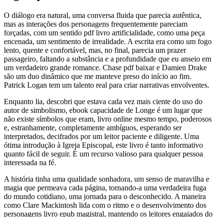
O diálogo era natural, uma conversa fluida que parecia autêntica,
mas as interações dos personagens frequentemente pareciam
forçadas, com um sentido pdf livro artificialidade, como uma peça
encenada, um sentimento de irrealidade. A escrita era como um fogo
lento, quente e confortável, mas, no final, parecia um prazer
passageiro, faltando a substância e a profundidade que eu anseio em
um verdadeiro grande romance. Chase pdf baixar e Damien Drake
são um duo dinâmico que me manteve preso do início ao fim.
Patrick Logan tem um talento real para criar narrativas envolventes.
Enquanto lia, descobri que estava cada vez mais ciente do uso do
autor de simbolismo, ebook capacidade de Longe é um lugar que
não existe símbolos que eram, livro online mesmo tempo, poderosos
e, estranhamente, completamente ambíguos, esperando ser
interpretados, decifrados por um leitor paciente e diligente. Uma
ótima introdução à Igreja Episcopal, este livro é tanto informativo
quanto fácil de seguir. É um recurso valioso para qualquer pessoa
interessada na fé.
A história tinha uma qualidade sonhadora, um senso de maravilha e
magia que permeava cada página, tornando-a uma verdadeira fuga
do mundo cotidiano, uma jornada para o desconhecido. A maneira
como Clare Mackintosh lida com o ritmo e o desenvolvimento dos
personagens livro epub magistral, mantendo os leitores engajados do