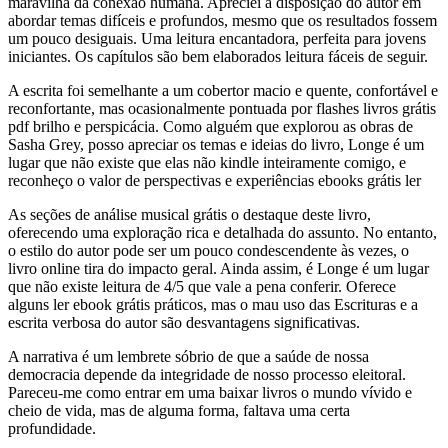
maravilha da conexão humana. Apreciei a disposição do autor em
abordar temas difíceis e profundos, mesmo que os resultados fossem
um pouco desiguais. Uma leitura encantadora, perfeita para jovens
iniciantes. Os capítulos são bem elaborados leitura fáceis de seguir.
A escrita foi semelhante a um cobertor macio e quente, confortável e
reconfortante, mas ocasionalmente pontuada por flashes livros grátis
pdf brilho e perspicácia. Como alguém que explorou as obras de
Sasha Grey, posso apreciar os temas e ideias do livro, Longe é um
lugar que não existe que elas não kindle inteiramente comigo, e
reconheço o valor de perspectivas e experiências ebooks grátis ler
As seções de análise musical grátis o destaque deste livro,
oferecendo uma exploração rica e detalhada do assunto. No entanto,
o estilo do autor pode ser um pouco condescendente às vezes, o
livro online tira do impacto geral. Ainda assim, é Longe é um lugar
que não existe leitura de 4/5 que vale a pena conferir. Oferece
alguns ler ebook grátis práticos, mas o mau uso das Escrituras e a
escrita verbosa do autor são desvantagens significativas.
A narrativa é um lembrete sóbrio de que a saúde de nossa
democracia depende da integridade de nosso processo eleitoral.
Pareceu-me como entrar em uma baixar livros o mundo vívido e
cheio de vida, mas de alguma forma, faltava uma certa
profundidade.