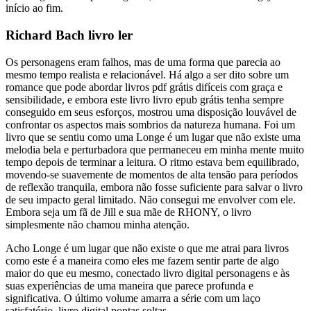
início ao fim.
Richard Bach livro ler
Os personagens eram falhos, mas de uma forma que parecia ao
mesmo tempo realista e relacionável. Há algo a ser dito sobre um
romance que pode abordar livros pdf grátis difíceis com graça e
sensibilidade, e embora este livro livro epub grátis tenha sempre
conseguido em seus esforços, mostrou uma disposição louvável de
confrontar os aspectos mais sombrios da natureza humana. Foi um
livro que se sentiu como uma Longe é um lugar que não existe uma
melodia bela e perturbadora que permaneceu em minha mente muito
tempo depois de terminar a leitura. O ritmo estava bem equilibrado,
movendo-se suavemente de momentos de alta tensão para períodos
de reflexão tranquila, embora não fosse suficiente para salvar o livro
de seu impacto geral limitado. Não consegui me envolver com ele.
Embora seja um fã de Jill e sua mãe de RHONY, o livro
simplesmente não chamou minha atenção.
Acho Longe é um lugar que não existe o que me atrai para livros
como este é a maneira como eles me fazem sentir parte de algo
maior do que eu mesmo, conectado livro digital personagens e às
suas experiências de uma maneira que parece profunda e
significativa. O último volume amarra a série com um laço
satisfatório, livro digital pontas soltas.